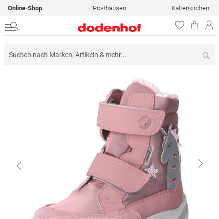
Online-Shop
Posthausen
Kaltenkirchen
Su
Zum
Ende
der
Bildergalerie
springen