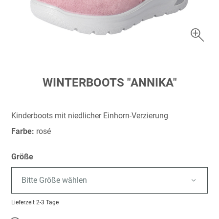
Zum
WINTERBOOTS "ANNIKA"
Anfang
der
Bildergalerie
Kinderboots mit niedlicher Einhorn-Verzierung
springen
Farbe:
rosé
Größe
Bitte Größe wählen
Lieferzeit
2-3 Tage