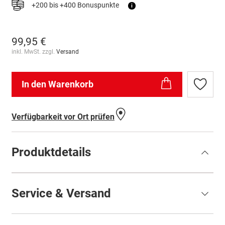
+200 bis +400 Bonuspunkte
i
99,95 €
inkl. MwSt. zzgl.
Versand
In den Warenkorb
Zur
Wunschl
hinzufü
Verfügbarkeit vor Ort prüfen
Produktdetails
Service & Versand