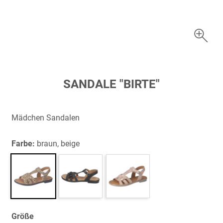
Zum
SANDALE "BIRTE"
Anfang
der
Bildergalerie
Mädchen Sandalen
springen
Farbe:
braun, beige
Größe