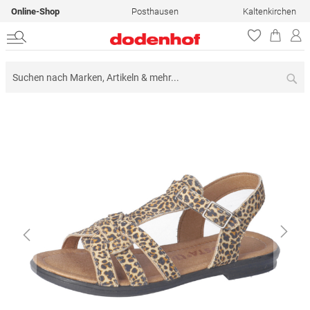
Online-Shop
Posthausen
Kaltenkirchen
Su
Zum
Ende
der
Bildergalerie
springen