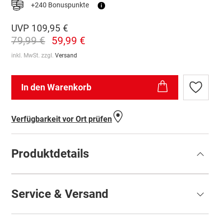
+240 Bonuspunkte
i
UVP
109,95 €
79,99 €
59,99 €
inkl. MwSt. zzgl.
Versand
In den Warenkorb
Zur
Wunschl
hinzufü
Verfügbarkeit vor Ort prüfen
Produktdetails
Service & Versand