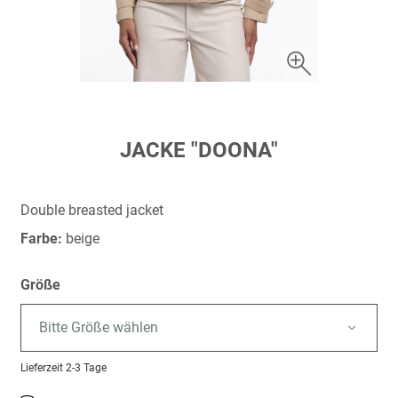
Zum
JACKE "DOONA"
Anfang
der
Bildergalerie
Double breasted jacket
springen
Farbe:
beige
Größe
Bitte Größe wählen
Lieferzeit
2-3 Tage