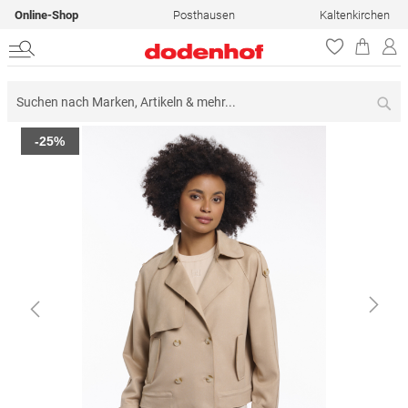
Online-Shop
Posthausen
Kaltenkirchen
Su
Zum
-25%
Ende
der
Bildergalerie
springen