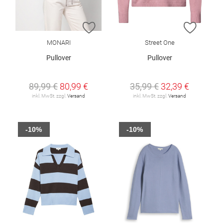
ZUR WUNSCHLISTE HINZUFÜGEN
ZUR W
MONARI
Street One
Pullover
Pullover
89,99 €
80,99 €
35,99 €
32,39 €
inkl. MwSt. zzgl.
Versand
inkl. MwSt. zzgl.
Versand
-10%
-10%