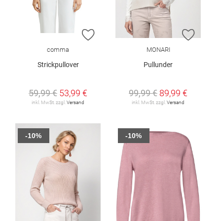
ZUR WUNSCHLISTE HINZUFÜGEN
ZUR W
comma
MONARI
Strickpullover
Pullunder
59,99 €
53,99 €
99,99 €
89,99 €
inkl. MwSt. zzgl.
Versand
inkl. MwSt. zzgl.
Versand
-10%
-10%