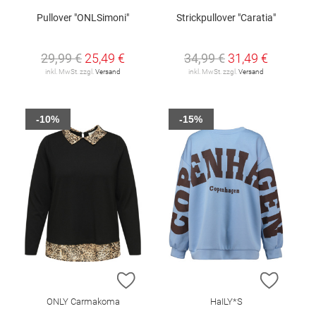
Pullover "ONLSimoni"
Strickpullover "Caratia"
29,99 €
25,49 €
34,99 €
31,49 €
inkl. MwSt. zzgl.
Versand
inkl. MwSt. zzgl.
Versand
-10%
-15%
ZUR WUNSCHLISTE HINZUFÜGEN
ZUR W
ONLY Carmakoma
HaILY*S