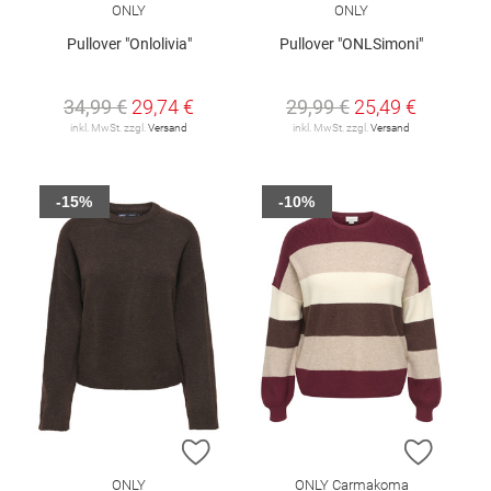
ONLY
ONLY
Pullover "Onlolivia"
Pullover "ONLSimoni"
34,99 €
29,74 €
29,99 €
25,49 €
inkl. MwSt. zzgl.
Versand
inkl. MwSt. zzgl.
Versand
-15%
-10%
ZUR WUNSCHLISTE HINZUFÜGEN
ZUR W
ONLY
ONLY Carmakoma