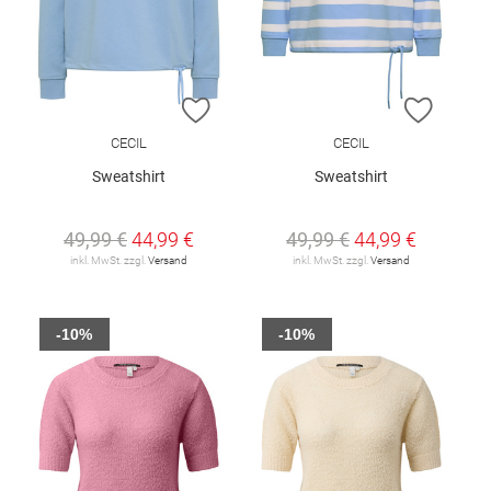
ZUR WUNSCHLISTE HINZUFÜGEN
ZUR W
CECIL
CECIL
Sweatshirt
Sweatshirt
49,99 €
44,99 €
49,99 €
44,99 €
inkl. MwSt. zzgl.
Versand
inkl. MwSt. zzgl.
Versand
-10%
-10%