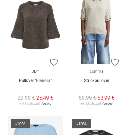
ZUR WUNSCHLISTE HINZUFÜGEN
ZUR W
JDY
comma
Pullover "Elanora"
Strickpullover
29,99 €
25,49 €
59,99 €
53,99 €
inkl. MwSt. zzgl.
Versand
inkl. MwSt. zzgl.
Versand
-10%
-10%