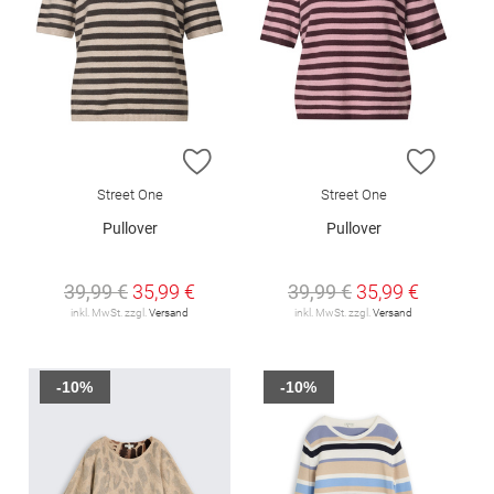
ZUR WUNSCHLISTE HINZUFÜGEN
ZUR W
Street One
Street One
Pullover
Pullover
39,99 €
35,99 €
39,99 €
35,99 €
inkl. MwSt. zzgl.
Versand
inkl. MwSt. zzgl.
Versand
-10%
-10%