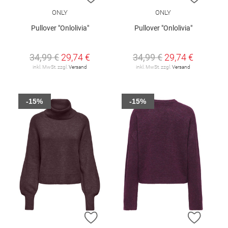
ONLY
ONLY
Pullover "Onlolivia"
Pullover "Onlolivia"
34,99 €
29,74 €
34,99 €
29,74 €
inkl. MwSt. zzgl.
Versand
inkl. MwSt. zzgl.
Versand
-15%
-15%
ZUR WUNSCHLISTE HINZUFÜGEN
ZUR W