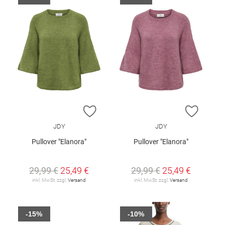
ZUR WUNSCHLISTE HINZUFÜGEN
ZUR W
JDY
JDY
Pullover "Elanora"
Pullover "Elanora"
29,99 €
25,49 €
29,99 €
25,49 €
inkl. MwSt. zzgl.
Versand
inkl. MwSt. zzgl.
Versand
-15%
-10%