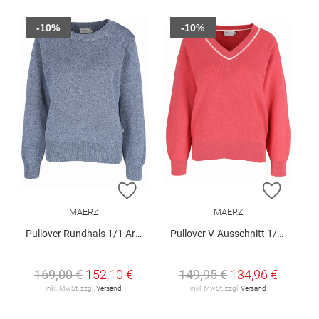
-10%
-10%
ZUR WUNSCHLISTE HINZUFÜGEN
ZUR W
MAERZ
MAERZ
Pullover Rundhals 1/1 Arm
Pullover V-Ausschnitt 1/1 Arm
169,00 €
152,10 €
149,95 €
134,96 €
inkl. MwSt. zzgl.
Versand
inkl. MwSt. zzgl.
Versand