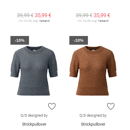
39,99 €
35,99 €
39,99 €
35,99 €
inkl. MwSt. zzgl.
Versand
inkl. MwSt. zzgl.
Versand
-10%
-10%
ZUR WUNSCHLISTE HINZUFÜGEN
ZUR W
Q/S designed by
Q/S designed by
Strickpullover
Strickpullover