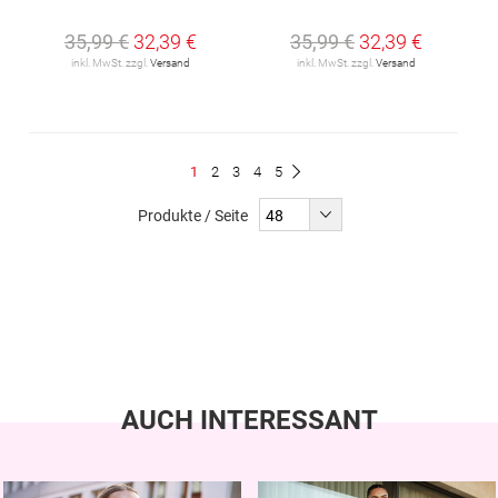
35,99 €
32,39 €
35,99 €
32,39 €
inkl. MwSt. zzgl.
Versand
inkl. MwSt. zzgl.
Versand
Seite
Du
Seite
Seite
Seite
Seite
1
2
3
4
5
Seite
Weiter
liest
Produkte / Seite
gerade
Seite
AUCH INTERESSANT