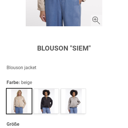
Zum
BLOUSON "SIEM"
Anfang
der
Bildergalerie
Blouson jacket
springen
Farbe:
beige
Größe