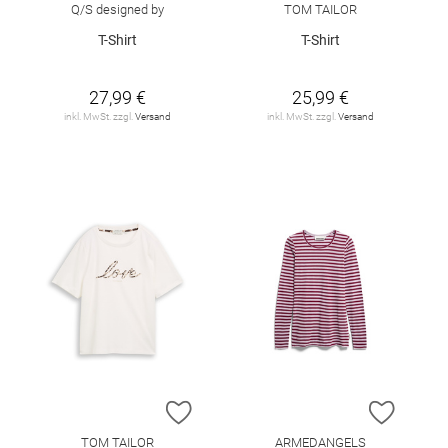
Q/S designed by
TOM TAILOR
T-Shirt
T-Shirt
27,99 €
25,99 €
inkl. MwSt. zzgl.
Versand
inkl. MwSt. zzgl.
Versand
ZUR WUNSCHLISTE HINZUFÜGEN
ZUR W
TOM TAILOR
ARMEDANGELS