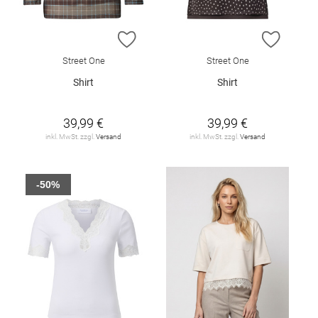
ZUR WUNSCHLISTE HINZUFÜGEN
ZUR W
Street One
Street One
Shirt
Shirt
39,99 €
39,99 €
inkl. MwSt. zzgl.
Versand
inkl. MwSt. zzgl.
Versand
-50%