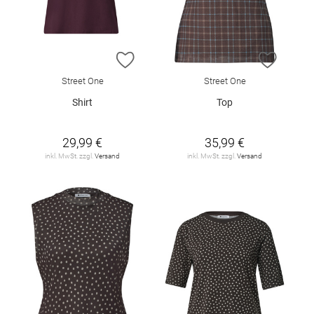
ZUR WUNSCHLISTE HINZUFÜGEN
ZUR W
Street One
Street One
Shirt
Top
29,99 €
35,99 €
inkl. MwSt. zzgl.
Versand
inkl. MwSt. zzgl.
Versand