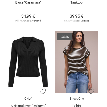
Bluse "Caramara"
Tanktop
34,99 €
39,95 €
inkl. MwSt. zzgl.
Versand
inkl. MwSt. zzgl.
Versand
-33%
ZUR WUNSCHLISTE HINZUFÜGEN
ZUR W
ONLY
Street One
Strickpullover "Onlkaya"
T-Shirt