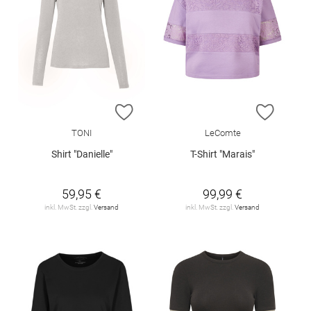
ZUR WUNSCHLISTE HINZUFÜGEN
ZUR W
TONI
LeComte
Shirt "Danielle"
T-Shirt "Marais"
59,95 €
99,99 €
inkl. MwSt. zzgl.
Versand
inkl. MwSt. zzgl.
Versand