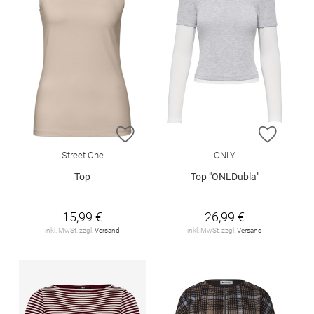
ZUR WUNSCHLISTE HINZUFÜGEN
ZUR W
Street One
ONLY
Top
Top "ONLDubla"
15,99 €
26,99 €
inkl. MwSt. zzgl.
Versand
inkl. MwSt. zzgl.
Versand