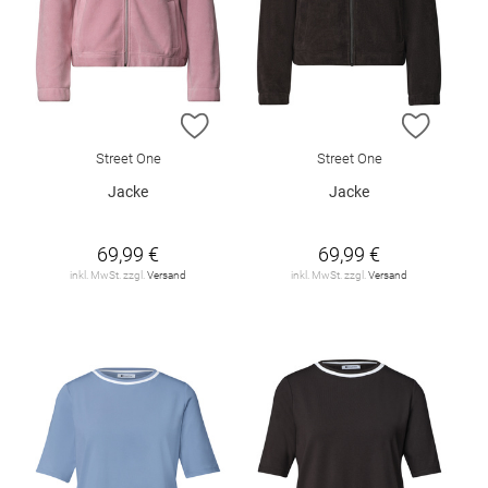
ZUR WUNSCHLISTE HINZUFÜGEN
ZUR W
Street One
Street One
Jacke
Jacke
69,99 €
69,99 €
inkl. MwSt. zzgl.
Versand
inkl. MwSt. zzgl.
Versand