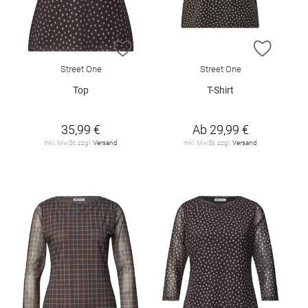
ZUR WUNSCHLISTE HINZUFÜGEN
ZUR W
Street One
Street One
Top
T-Shirt
35,99 €
Ab
29,99 €
inkl. MwSt. zzgl.
Versand
inkl. MwSt. zzgl.
Versand