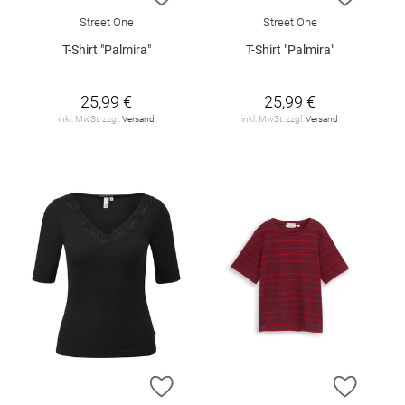
Street One
Street One
T-Shirt "Palmira"
T-Shirt "Palmira"
25,99 €
25,99 €
inkl. MwSt. zzgl.
Versand
inkl. MwSt. zzgl.
Versand
ZUR WUNSCHLISTE HINZUFÜGEN
ZUR W