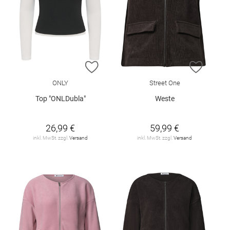
ZUR WUNSCHLISTE HINZUFÜGEN
ZUR W
ONLY
Street One
Top "ONLDubla"
Weste
26,99 €
59,99 €
inkl. MwSt. zzgl.
Versand
inkl. MwSt. zzgl.
Versand