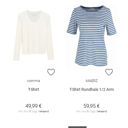
ZUR WUNSCHLISTE HINZUFÜGEN
ZUR W
comma
MAERZ
T-Shirt
T-Shirt Rundhals 1/2 Arm
49,99 €
59,95 €
inkl. MwSt. zzgl.
Versand
inkl. MwSt. zzgl.
Versand