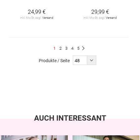
24,99 €
29,99 €
inkl. MwSt. zzgl.
Versand
inkl. MwSt. zzgl.
Versand
Seite
Du
Seite
Seite
Seite
Seite
1
2
3
4
5
Seite
Weiter
liest
Produkte / Seite
gerade
Seite
AUCH INTERESSANT