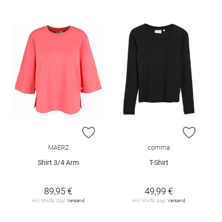
ZUR WUNSCHLISTE HINZUFÜGEN
ZUR W
MAERZ
comma
Shirt 3/4 Arm
T-Shirt
89,95 €
49,99 €
inkl. MwSt. zzgl.
Versand
inkl. MwSt. zzgl.
Versand