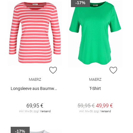
-17%
ZUR WUNSCHLISTE HINZUFÜGEN
ZUR W
MAERZ
MAERZ
Longsleeve aus Baumwolle
T-Shirt
69,95 €
59,95 €
49,99 €
inkl. MwSt. zzgl.
Versand
inkl. MwSt. zzgl.
Versand
-17%