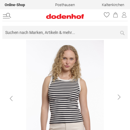
Online-Shop
Posthausen
Kaltenkirchen
Su
Zum
Ende
der
Bildergalerie
springen