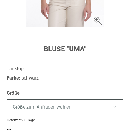
Zum
BLUSE "UMA"
Anfang
der
Bildergalerie
Tanktop
springen
Farbe:
schwarz
Größe
Größe zum Anfragen wählen
Lieferzeit
2-3 Tage