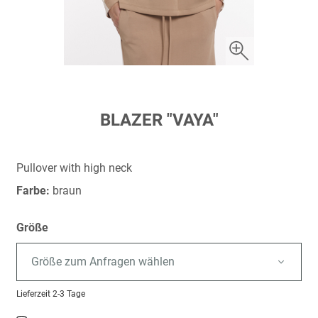
Zum
BLAZER "VAYA"
Anfang
der
Bildergalerie
Pullover with high neck
springen
Farbe:
braun
Größe
Größe zum Anfragen wählen
Lieferzeit
2-3 Tage