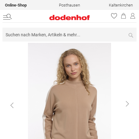
Online-Shop
Posthausen
Kaltenkirchen
Su
Zum
Ende
der
Bildergalerie
springen