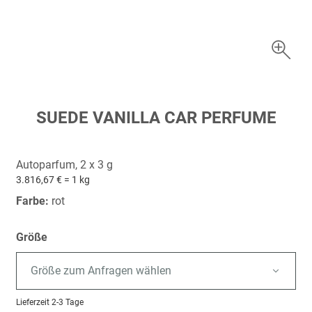
Zum
SUEDE VANILLA CAR PERFUME
Anfang
der
Bildergalerie
Autoparfum, 2 x 3 g
springen
3.816,67 € = 1 kg
Farbe:
rot
Größe
Größe zum Anfragen wählen
Lieferzeit
2-3 Tage