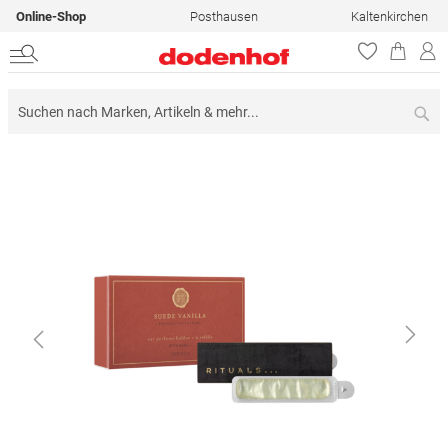
Online-Shop
Posthausen
Kaltenkirchen
Su
Zum
Ende
der
Bildergalerie
springen