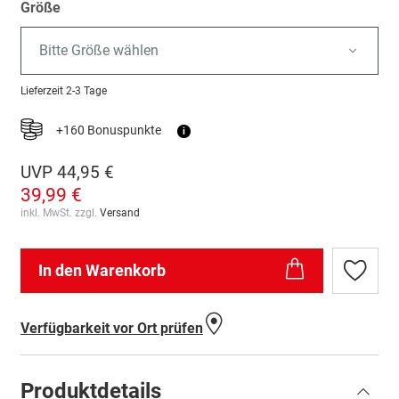
Größe
Bitte Größe wählen
Lieferzeit
2-3 Tage
+160 Bonuspunkte
i
UVP
44,95 €
39,99 €
inkl. MwSt. zzgl.
Versand
In den Warenkorb
Zur
Wunschl
hinzufü
Verfügbarkeit vor Ort prüfen
Produktdetails