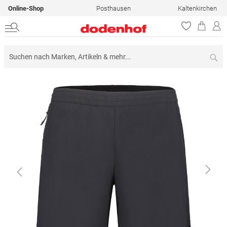
Online-Shop
Posthausen
Kaltenkirchen
Su
Zum
Ende
der
Bildergalerie
springen