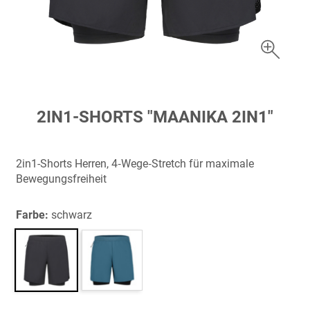
Zum
2IN1-SHORTS "MAANIKA 2IN1"
Anfang
der
Bildergalerie
2in1-Shorts Herren, 4‑Wege‑Stretch für maximale
springen
Bewegungsfreiheit
Farbe:
schwarz