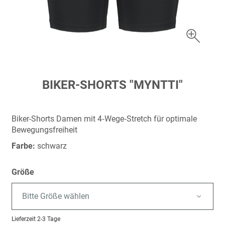
Zum
BIKER-SHORTS "MYNTTI"
Anfang
der
Bildergalerie
Biker-Shorts Damen mit 4‑Wege‑Stretch für optimale
springen
Bewegungsfreiheit
Farbe:
schwarz
Größe
Bitte Größe wählen
Lieferzeit
2-3 Tage