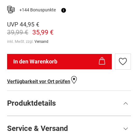
+144 Bonuspunkte
i
UVP
44,95 €
39,99 €
35,99 €
inkl. MwSt. zzgl.
Versand
In den Warenkorb
Zur
Wunschl
hinzufü
Verfügbarkeit vor Ort prüfen
Produktdetails
Service & Versand