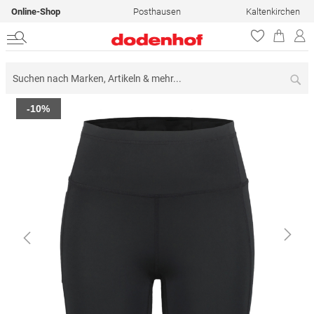
Online-Shop
Posthausen
Kaltenkirchen
Su
Zum
-10%
Ende
der
Bildergalerie
springen