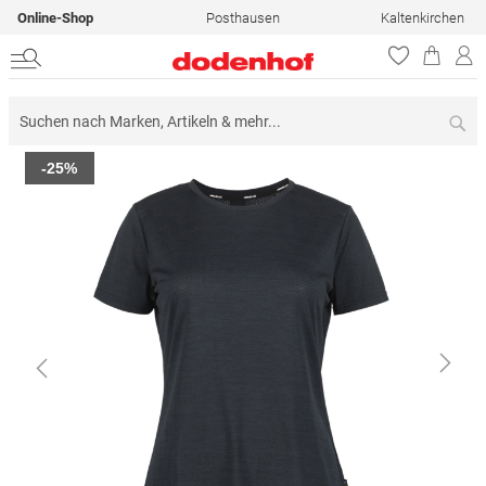
Online-Shop
Posthausen
Kaltenkirchen
Su
Zum
-25%
Ende
der
Bildergalerie
springen