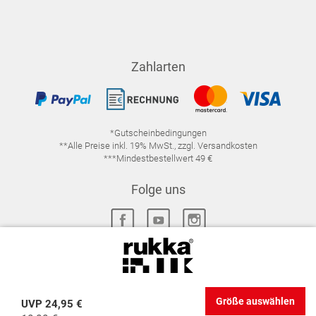
Zahlarten
*Gutscheinbedingungen
**Alle Preise inkl. 19% MwSt., zzgl. Versandkosten
***Mindestbestellwert 49 €
Folge uns
IMPRESSUM
FAQ
DATENSCHUTZ
Größe auswählen
UVP
24,95 €
DATENSCHUTZ-EINSTELLUNGEN
WIDERRUFSRECHT