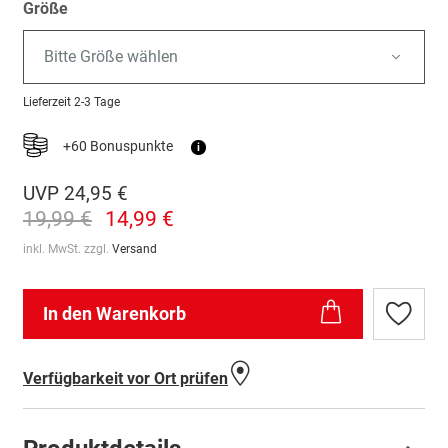
Größe
Bitte Größe wählen
Lieferzeit
2-3 Tage
+60 Bonuspunkte
i
UVP
24,95 €
19,99 €
14,99 €
inkl. MwSt. zzgl.
Versand
In den Warenkorb
Zur
Wunschl
hinzufü
Verfügbarkeit vor Ort prüfen