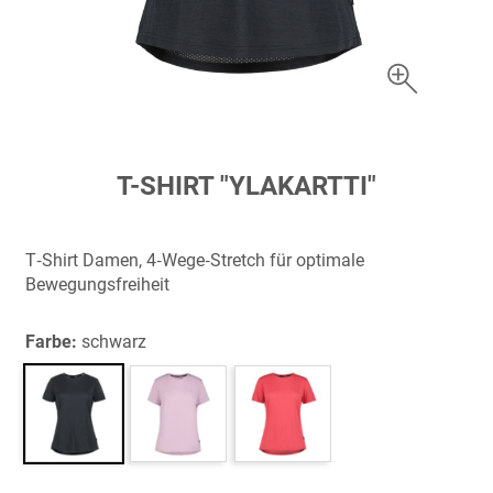
Zum
T-SHIRT "YLAKARTTI"
Anfang
der
Bildergalerie
T‑Shirt Damen, 4‑Wege‑Stretch für optimale
springen
Bewegungsfreiheit
Farbe:
schwarz