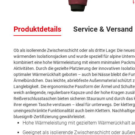
Zum
Anfang
Produktdetails
Service & Versand
der
Bildergalerie
springen
Ob als isolierende Zwischenschicht oder als dritte Lage: Die neu
wärmenden Isolationsjacken und wurde speziell für alpine Unter
kombiniert eine hohe Wärmeleistung mit einem minimalen Packmaß
Aktivitäten. Durch die gezielte Platzierung der innovativen Isola
optimaler Wärmerückhalt geboten – auch bei Nässe bleibt die Fun
Ärmelbündchen. Das leichte, abriebfeste Außenmaterial schützt z
Langlebigkeit. Die ergonomische Passform der Ärmel und Schult
weich anliegende, regulierbare Kapuze und der hohe Kragen zusätz
Reißverschlusstaschen bieten sicheren Stauraum und durch das k
ihrer eigenen Tasche verstauen – ideal für unterwegs. Der kletter
uneingeschränkte Funktionalität auch beim Klettern. Nachhaltig
bluesign®-Zertifizierung gewährleistet.
Hohe Wärmeleistung mit gezieltem Wärmerückhalt a
Geeignet als isolierende Zwischenschicht oder äuße