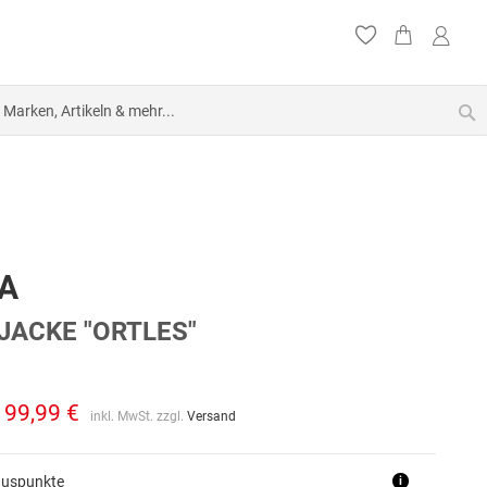
S
A
ACKE "ORTLES"
199,99 €
inkl. MwSt. zzgl.
Versand
nuspunkte
i