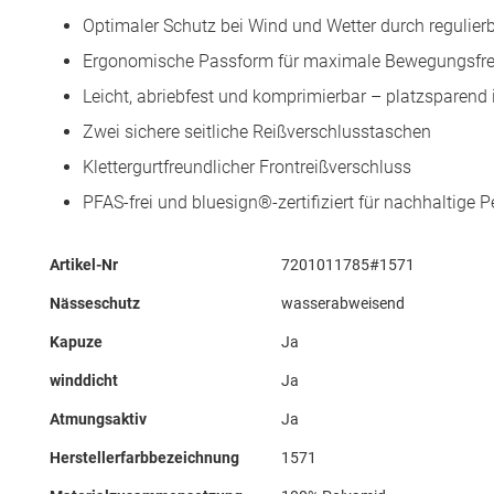
Optimaler Schutz bei Wind und Wetter durch regulie
Ergonomische Passform für maximale Bewegungsfrei
Leicht, abriebfest und komprimierbar – platzsparend 
Zwei sichere seitliche Reißverschlusstaschen
Klettergurtfreundlicher Frontreißverschluss
PFAS-frei und bluesign®-zertifiziert für nachhaltige 
Mehr
Artikel-Nr
7201011785#1571
Informationen
Nässeschutz
wasserabweisend
Kapuze
Ja
winddicht
Ja
Atmungsaktiv
Ja
Herstellerfarbbezeichnung
1571