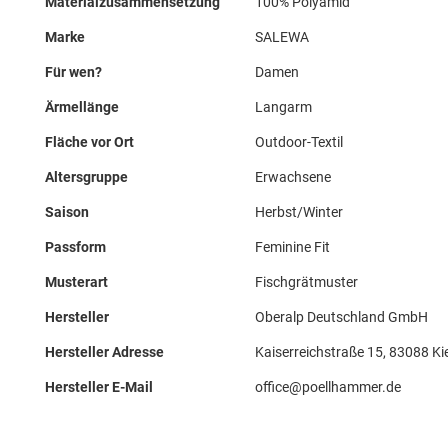
Materialzusammensetzung
100% Polyamid
Marke
SALEWA
Für wen?
Damen
Ärmellänge
Langarm
Fläche vor Ort
Outdoor-Textil
Altersgruppe
Erwachsene
Saison
Herbst/Winter
Passform
Feminine Fit
Musterart
Fischgrätmuster
Hersteller
Oberalp Deutschland GmbH
Hersteller Adresse
Kaiserreichstraße 15, 83088 Ki
Hersteller E-Mail
office@poellhammer.de