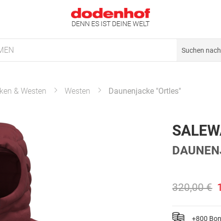
DENN ES IST DEINE WELT
MEN
ken & Westen
Westen
Daunenjacke "Ortles"
SALEW
DAUNENJ
320,00 €
+800 Bo