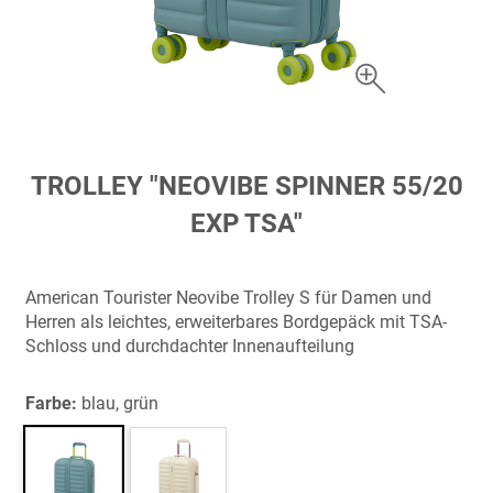
Zum
TROLLEY "NEOVIBE SPINNER 55/20
Anfang
EXP TSA"
der
Bildergalerie
springen
American Tourister Neovibe Trolley S für Damen und
Herren als leichtes, erweiterbares Bordgepäck mit TSA-
Schloss und durchdachter Innenaufteilung
Farbe:
blau, grün