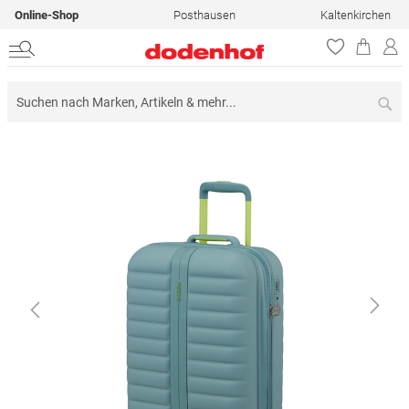
Online-Shop
Posthausen
Kaltenkirchen
Su
Zum
Ende
der
Bildergalerie
springen