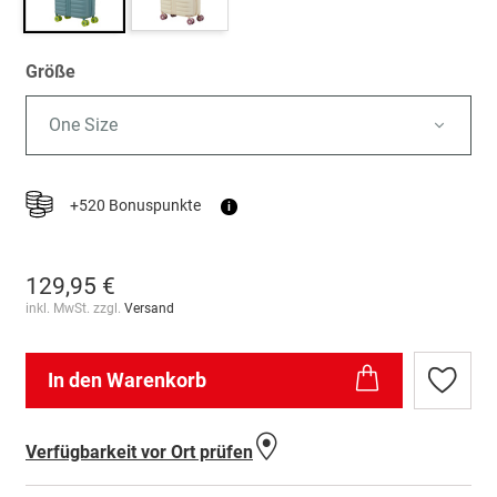
Größe
One Size
+520 Bonuspunkte
i
129,95 €
inkl. MwSt. zzgl.
Versand
In den Warenkorb
Zur
Wunschl
hinzufü
Verfügbarkeit vor Ort prüfen