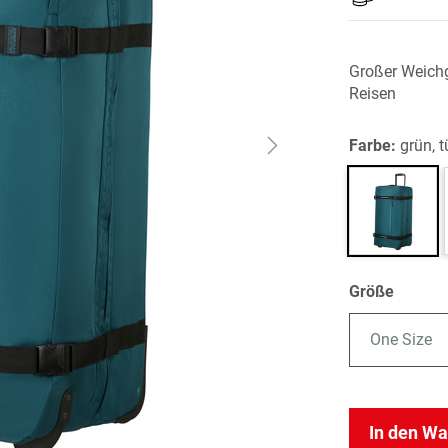
Großer Weichg
Reisen
Farbe:
grün, t
Größe
One Size
In den W