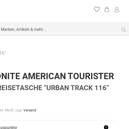
S
16"
NITE AMERICAN TOURISTER
EISETASCHE "URBAN TRACK 116"
nkl. MwSt. zzgl.
Versand
nuspunkte
i