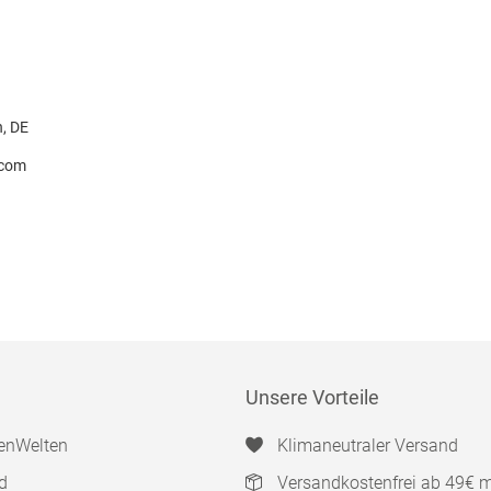
H
n, DE
.com
Unsere Vorteile
enWelten
Klimaneutraler Versand
d
Versandkostenfrei ab 49€ 