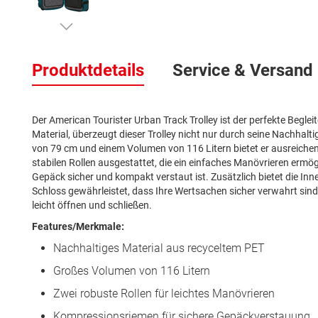
Zum
Anfang
Produktdetails
Service & Versand
der
Bildergalerie
springen
Der American Tourister Urban Track Trolley ist der perfekte Beglei
Material, überzeugt dieser Trolley nicht nur durch seine Nachhalti
von 79 cm und einem Volumen von 116 Litern bietet er ausreichend Pl
stabilen Rollen ausgestattet, die ein einfaches Manövrieren ermö
Gepäck sicher und kompakt verstaut ist. Zusätzlich bietet die Inn
Schloss gewährleistet, dass Ihre Wertsachen sicher verwahrt sind.
leicht öffnen und schließen.
Features/Merkmale:
Nachhaltiges Material aus recyceltem PET
Großes Volumen von 116 Litern
Zwei robuste Rollen für leichtes Manövrieren
Kompressionsriemen für sichere Gepäckverstauung