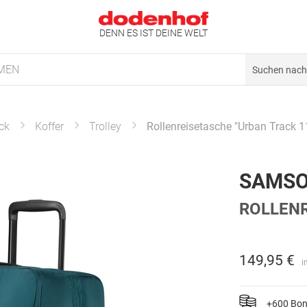
DENN ES IST DEINE WELT
MEN
ck
Koffer
Trolley
Rollenreisetasche "Urban Track 1
SAMSO
ROLLENR
149,95 €
i
+600 Bo