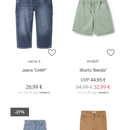
ZUR WUNSCHLISTE HINZUFÜGEN
ZUR W
name it
WHEAT
Jeans "CARP"
Shorts "Bendix"
UVP
44,95 €
26,99 €
34,99 €
32,99 €
inkl. MwSt. zzgl.
Versand
inkl. MwSt. zzgl.
Versand
-27%