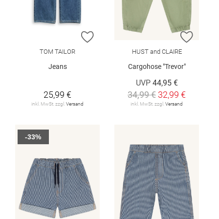
ZUR WUNSCHLISTE HINZUFÜGEN
ZUR W
TOM TAILOR
HUST and CLAIRE
Jeans
Cargohose "Trevor"
UVP
44,95 €
25,99 €
34,99 €
32,99 €
inkl. MwSt. zzgl.
Versand
inkl. MwSt. zzgl.
Versand
-33%