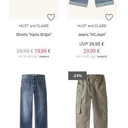
ZUR WUNSCHLISTE HINZUFÜGEN
ZUR W
HUST and CLAIRE
HUST and CLAIRE
Shorts "Hans Stripe"
Jeans "HCJean"
UVP
39,95 €
29,95 €
19,99 €
29,99 €
inkl. MwSt. zzgl.
Versand
inkl. MwSt. zzgl.
Versand
-24%