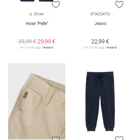
ZUR WUNSCHLISTE HINZUFÜGEN
ZUR W
s. Oliver
STACCATO
Hose "Pelle"
Jeans
39,99 €
29,99 €
22,99 €
inkl. MwSt. zzgl.
Versand
inkl. MwSt. zzgl.
Versand
ZUR WUNSCHLISTE HINZUFÜGEN
ZUR W