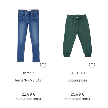
ZUR WUNSCHLISTE HINZUFÜGEN
ZUR W
name it
BASEFIELD
Jeans "NKMSILAS"
Jogginghose
22,99 €
26,99 €
inkl. MwSt. zzgl.
Versand
inkl. MwSt. zzgl.
Versand