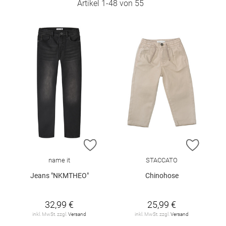
Artikel
1
-
48
von
55
ZUR WUNSCHLISTE HINZUFÜGEN
ZUR W
name it
STACCATO
Jeans "NKMTHEO"
Chinohose
32,99 €
25,99 €
inkl. MwSt. zzgl.
Versand
inkl. MwSt. zzgl.
Versand