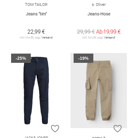
TOM TAILOR
s. Oliver
Jeans "tim"
Jeans-Hose
22,99 €
29,99 €
Ab
19,99 €
inkl. MwSt. zzgl.
Versand
inkl. MwSt. zzgl.
Versand
-25%
-19%
ZUR WUNSCHLISTE HINZUFÜGEN
ZUR W
JACK&JONES
name it