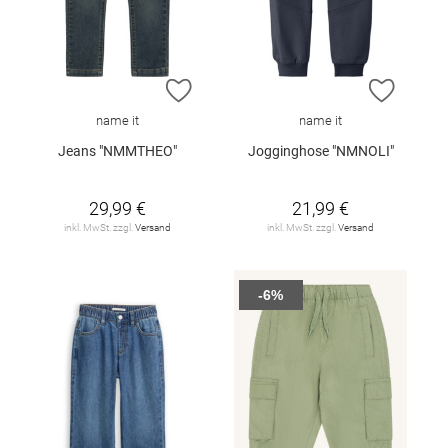
ZUR WUNSCHLISTE HINZUFÜGEN
ZUR W
name it
name it
Jeans "NMMTHEO"
Jogginghose "NMNOLI"
29,99 €
21,99 €
inkl. MwSt. zzgl.
Versand
inkl. MwSt. zzgl.
Versand
-6%