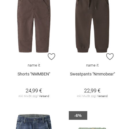
ZUR WUNSCHLISTE HINZUFÜGEN
ZUR W
name it
name it
Shorts "NMMBEN"
Sweatpants "Nmmobear"
24,99 €
22,99 €
inkl. MwSt. zzgl.
Versand
inkl. MwSt. zzgl.
Versand
-6%