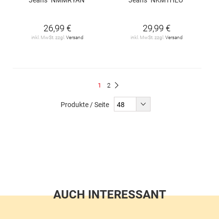
26,99 €
29,99 €
inkl. MwSt. zzgl.
Versand
inkl. MwSt. zzgl.
Versand
Seite
Du
Seite
1
2
Seite
Weiter
liest
Produkte / Seite
gerade
Seite
AUCH INTERESSANT