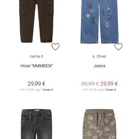
ZUR WUNSCHLISTE HINZUFÜGEN
ZUR W
name it
s. Oliver
Hose "NMMBEN"
Jeans
29,99 €
39,99 €
29,99 €
inkl. MwSt. zzgl.
Versand
inkl. MwSt. zzgl.
Versand