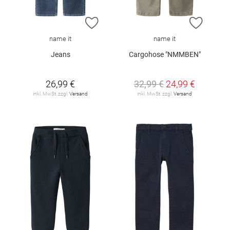
ZUR WUNSCHLISTE HINZUFÜGEN
ZUR W
name it
name it
Jeans
Cargohose "NMMBEN"
26,99 €
32,99 €
24,99 €
inkl. MwSt. zzgl.
Versand
inkl. MwSt. zzgl.
Versand