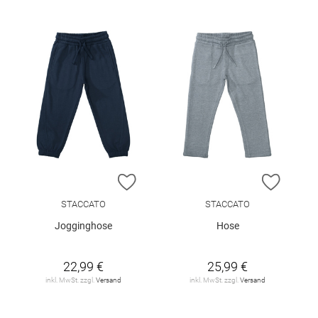
ZUR WUNSCHLISTE HINZUFÜGEN
ZUR W
STACCATO
STACCATO
Jogginghose
Hose
22,99 €
25,99 €
inkl. MwSt. zzgl.
Versand
inkl. MwSt. zzgl.
Versand