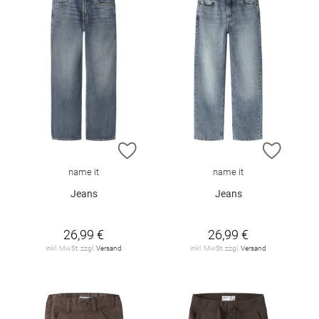
ZUR WUNSCHLISTE HINZUFÜGEN
ZUR W
name it
name it
Jeans
Jeans
26,99 €
26,99 €
inkl. MwSt. zzgl.
Versand
inkl. MwSt. zzgl.
Versand