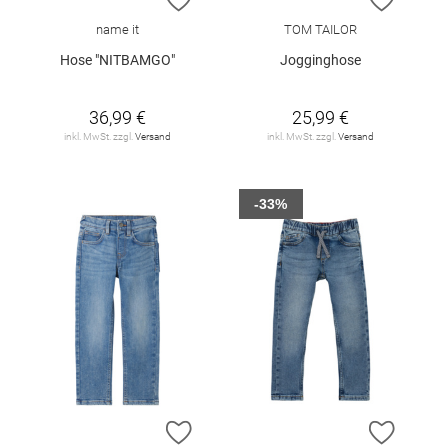
name it
TOM TAILOR
Hose "NITBAMGO"
Jogginghose
36,99 €
25,99 €
inkl. MwSt. zzgl.
Versand
inkl. MwSt. zzgl.
Versand
-33%
ZUR WUNSCHLISTE HINZUFÜGEN
ZUR W