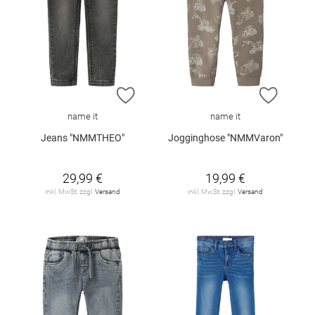
ZUR WUNSCHLISTE HINZUFÜGEN
ZUR W
name it
name it
Jeans "NMMTHEO"
Jogginghose "NMMVaron"
29,99 €
19,99 €
inkl. MwSt. zzgl.
Versand
inkl. MwSt. zzgl.
Versand