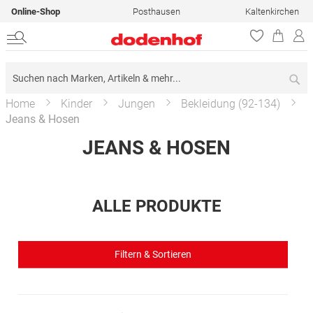
Online-Shop
Posthausen
Kaltenkirchen
Su
Home
Kinder
Jungen
Bekleidung (92-134)
Jeans & Hosen
JEANS & HOSEN
ALLE PRODUKTE
Filtern & Sortieren