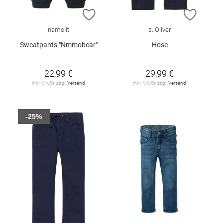
ZUR WUNSCHLISTE HINZUFÜGEN
ZUR W
name it
s. Oliver
Sweatpants "Nmmobear"
Hose
22,99 €
29,99 €
inkl. MwSt. zzgl.
Versand
inkl. MwSt. zzgl.
Versand
-25%