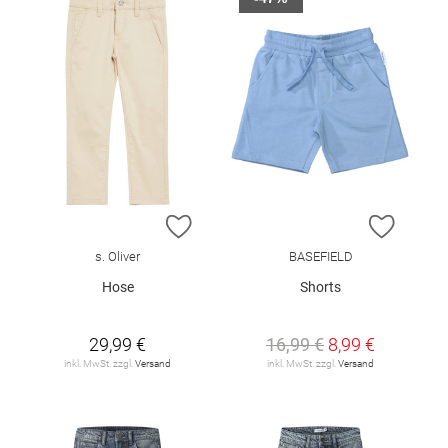
ZUR WUNSCHLISTE HINZUFÜGEN
ZUR W
s. Oliver
BASEFIELD
Hose
Shorts
29,99 €
16,99 €
8,99 €
inkl. MwSt. zzgl.
Versand
inkl. MwSt. zzgl.
Versand