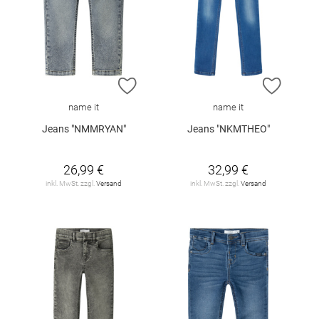
ZUR WUNSCHLISTE HINZUFÜGEN
ZUR W
name it
name it
Jeans "NMMRYAN"
Jeans "NKMTHEO"
26,99 €
32,99 €
inkl. MwSt. zzgl.
Versand
inkl. MwSt. zzgl.
Versand