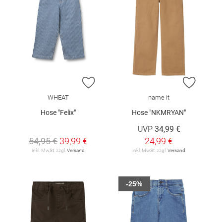
ZUR WUNSCHLISTE HINZUFÜGEN
ZUR W
WHEAT
name it
Hose "Felix"
Hose "NKMRYAN"
UVP
34,99 €
54,95 €
39,99 €
24,99 €
inkl. MwSt. zzgl.
Versand
inkl. MwSt. zzgl.
Versand
-25%