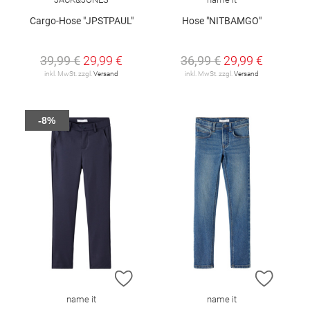
Cargo-Hose "JPSTPAUL"
Hose "NITBAMGO"
39,99 €
29,99 €
36,99 €
29,99 €
inkl. MwSt. zzgl.
Versand
inkl. MwSt. zzgl.
Versand
-8%
ZUR WUNSCHLISTE HINZUFÜGEN
ZUR W
name it
name it