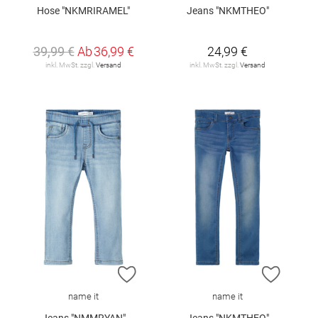
Hose "NKMRIRAMEL"
Jeans "NKMTHEO"
39,99 €
Ab
36,99 €
24,99 €
inkl. MwSt. zzgl.
Versand
inkl. MwSt. zzgl.
Versand
ZUR WUNSCHLISTE HINZUFÜGEN
ZUR W
name it
name it
Jeans "NMMRYAN"
Jeans "NKMTHEO"