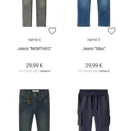
ZUR WUNSCHLISTE HINZUFÜGEN
ZUR W
name it
name it
Jeans "NKMTHEO"
Jeans "Silas"
29,99 €
29,99 €
inkl. MwSt. zzgl.
Versand
inkl. MwSt. zzgl.
Versand