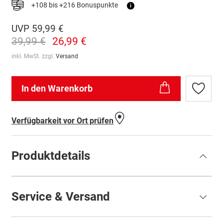
+108 bis +216 Bonuspunkte
i
UVP
59,99 €
39,99 €
26,99 €
inkl. MwSt. zzgl.
Versand
In den Warenkorb
Zur
Wunschl
hinzufü
Verfügbarkeit vor Ort prüfen
Produktdetails
Service & Versand