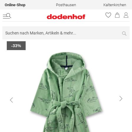
Online-Shop
Posthausen
Kaltenkirchen
Su
Zum
-33%
Ende
der
Bildergalerie
springen