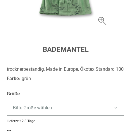
Zum
BADEMANTEL
Anfang
der
Bildergalerie
trocknerbeständig, Made in Europe, Ökotex Standard 100
springen
Farbe:
grün
Größe
Bitte Größe wählen
Lieferzeit
2-3 Tage