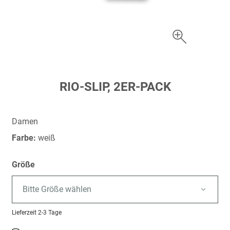
Zum
RIO-SLIP, 2ER-PACK
Anfang
der
Bildergalerie
Damen
springen
Farbe:
weiß
Größe
Bitte Größe wählen
Lieferzeit
2-3 Tage