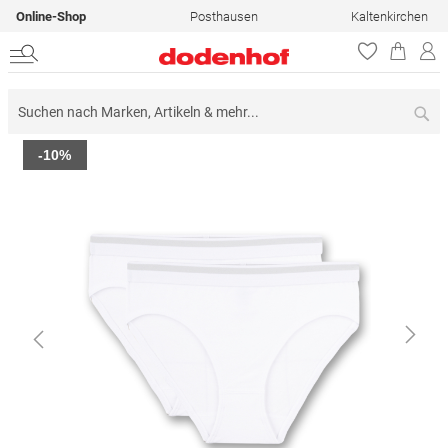
Online-Shop
Posthausen
Kaltenkirchen
Su
Zum
-10%
Ende
der
Bildergalerie
springen