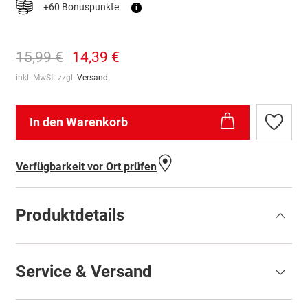
+60 Bonuspunkte
i
15,99 €
14,39 €
inkl. MwSt. zzgl.
Versand
In den Warenkorb
Zur
Wunschl
hinzufü
Verfügbarkeit vor Ort prüfen
Produktdetails
Service & Versand