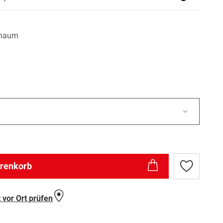
chaum
arenkorb
Zur
Wunschlist
hinzufügen
 vor Ort prüfen