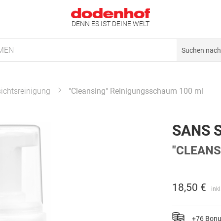
DENN ES IST DEINE WELT
MEN
ichtsreinigung
"Cleansing" Reinigungsschaum 100 ml
SANS 
"CLEANS
18,50 €
ink
+76 Bon