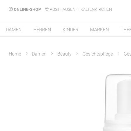
ONLINE-SHOP
POSTHAUSEN
KALTENKIRCHEN
DAMEN
HERREN
KINDER
MARKEN
THE
Home
Damen
Beauty
Gesichtspflege
Ges
Zum
Ende
der
Bildergalerie
springen