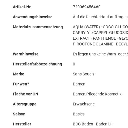
Mehr
Artikel-Nr
7200694564#0
Informationen
Anwendungshinweise
Auf die feuchte Haut auftragen
Materialzusammensetzung
AQUA (WATER) · COCO-GLUCOS
CAPRYLYL/CAPRYL GLUCOSID
EXTRACT · PANTHENOL · GLYC
PIROCTONE OLAMINE · DECYL
Warnhinweise
Es liegen uns keine Warn- oder 
Herstellerfarbbezeichnung
0
Marke
Sans Soucis
Für wen?
Damen
Fläche vor Ort
Damen Pflegende Kosmetik
Altersgruppe
Erwachsene
Saison
Basics
Hersteller
BCG Baden - Baden i.I.