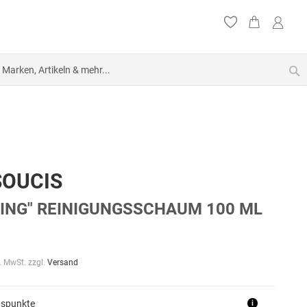
S
SOUCIS
ING" REINIGUNGSSCHAUM 100 ML
l. MwSt. zzgl.
Versand
uspunkte
i