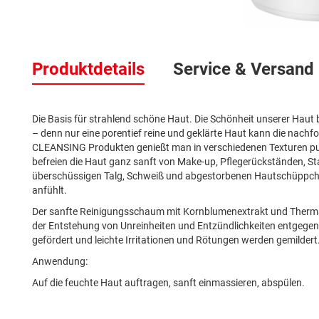
Zum
Anfang
Produktdetails
Service & Versand
der
Bildergalerie
springen
Die Basis für strahlend schöne Haut. Die Schönheit unserer Haut 
– denn nur eine porentief reine und geklärte Haut kann die nach
CLEANSING Produkten genießt man in verschiedenen Texturen pure
befreien die Haut ganz sanft von Make-up, Pflegerückständen, 
überschüssigen Talg, Schweiß und abgestorbenen Hautschüppchen. 
anfühlt.
Der sanfte Reinigungsschaum mit Kornblumenextrakt und Thermalw
der Entstehung von Unreinheiten und Entzündlichkeiten entgegen. 
gefördert und leichte Irritationen und Rötungen werden gemildert
Anwendung:
Auf die feuchte Haut auftragen, sanft einmassieren, abspülen.