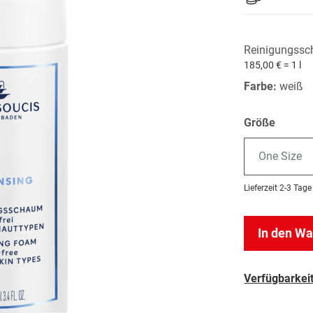
Reinigungss
185,00 € = 1 l
Farbe:
weiß
Größe
One Size
Lieferzeit
2-3 Tage
In den W
Verfügbarkeit