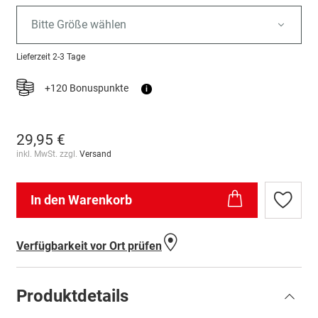
Bitte Größe wählen
Lieferzeit
2-3 Tage
+120 Bonuspunkte
i
29,95 €
inkl. MwSt. zzgl.
Versand
In den Warenkorb
Zur
Wunschl
hinzufü
Verfügbarkeit vor Ort prüfen
Produktdetails