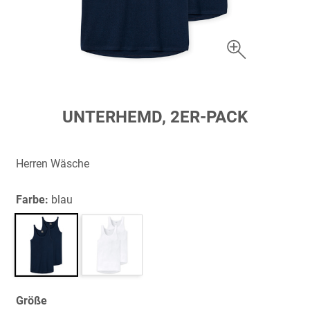
Zum
UNTERHEMD, 2ER-PACK
Anfang
der
Bildergalerie
Herren Wäsche
springen
Farbe:
blau
Größe