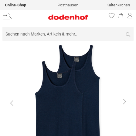
Online-Shop
Posthausen
Kaltenkirchen
Su
Zum
Ende
der
Bildergalerie
springen