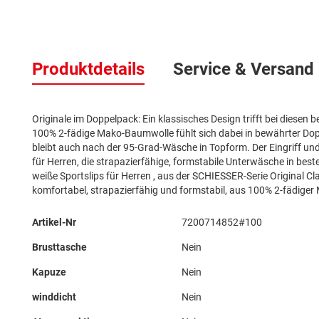
Zum
Anfang
Produktdetails
Service & Versand
der
Bildergalerie
springen
Originale im Doppelpack: Ein klassisches Design trifft bei diesen
100% 2-fädige Mako-Baumwolle fühlt sich dabei in bewährter Do
bleibt auch nach der 95-Grad-Wäsche in Topform. Der Eingriff u
für Herren, die strapazierfähige, formstabile Unterwäsche in bes
weiße Sportslips für Herren , aus der SCHIESSER-Serie Original Cl
komfortabel, strapazierfähig und formstabil, aus 100% 2-fädige
Mehr
Artikel-Nr
7200714852#100
Informationen
Brusttasche
Nein
Kapuze
Nein
winddicht
Nein