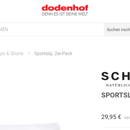
DENN ES IST DEINE WELT
MEN
ips & Shorts
Sportslip, 2er-Pack
SPORTSL
29,95 €
ink