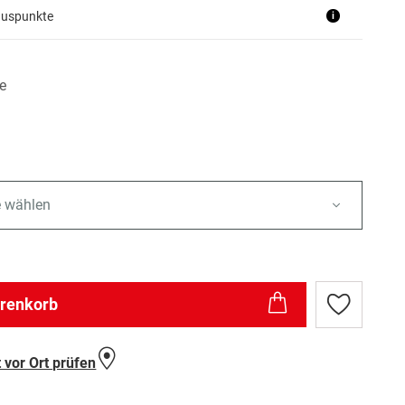
nuspunkte
i
e
e wählen
arenkorb
Zur
Wunschlist
hinzufügen
 vor Ort prüfen