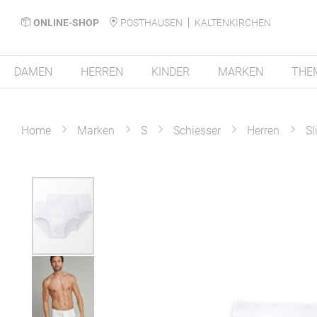
ONLINE-SHOP
POSTHAUSEN
KALTENKIRCHEN
DAMEN
HERREN
KINDER
MARKEN
THE
Home
Marken
S
Schiesser
Herren
Sl
Zum
Ende
der
Bildergalerie
springen