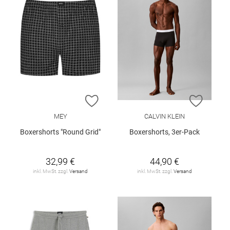
ZUR WUNSCHLISTE HINZUFÜGEN
ZUR W
MEY
CALVIN KLEIN
Boxershorts "Round Grid"
Boxershorts, 3er-Pack
32,99 €
44,90 €
inkl. MwSt. zzgl.
Versand
inkl. MwSt. zzgl.
Versand