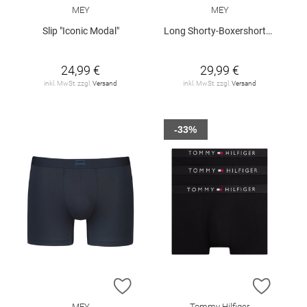
MEY
MEY
Slip "Iconic Modal"
Long Shorty-Boxershorts "Iconic Modal"
24,99 €
29,99 €
inkl. MwSt. zzgl.
Versand
inkl. MwSt. zzgl.
Versand
-33%
ZUR WUNSCHLISTE HINZUFÜGEN
ZUR W
MEY
Tommy Hilfiger