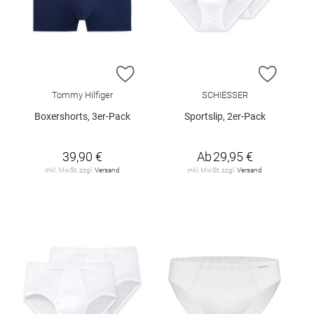
ZUR WUNSCHLISTE HINZUFÜGEN
ZUR W
Tommy Hilfiger
SCHIESSER
Boxershorts, 3er-Pack
Sportslip, 2er-Pack
39,90 €
Ab
29,95 €
inkl. MwSt. zzgl.
Versand
inkl. MwSt. zzgl.
Versand