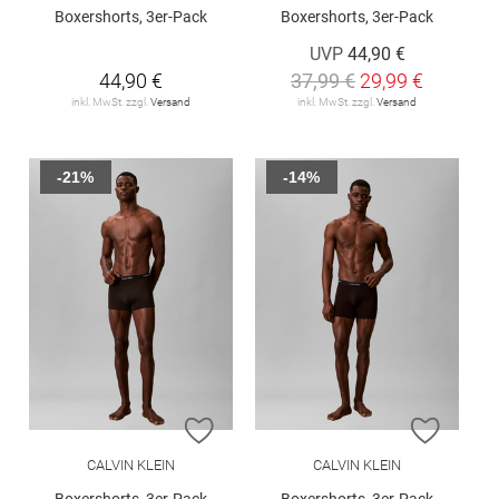
Boxershorts, 3er-Pack
Boxershorts, 3er-Pack
UVP
44,90 €
44,90 €
37,99 €
29,99 €
inkl. MwSt. zzgl.
Versand
inkl. MwSt. zzgl.
Versand
-21%
-14%
ZUR WUNSCHLISTE HINZUFÜGEN
ZUR W
CALVIN KLEIN
CALVIN KLEIN
Boxershorts, 3er-Pack
Boxershorts, 3er-Pack