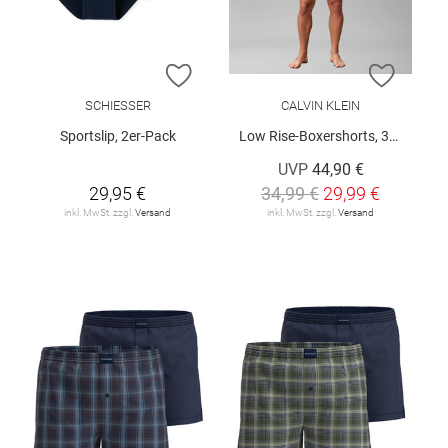
ZUR WUNSCHLISTE HINZUFÜGEN
ZUR W
SCHIESSER
CALVIN KLEIN
Sportslip, 2er-Pack
Low Rise-Boxershorts, 3er-Pack
UVP
44,90 €
29,95 €
34,99 €
29,99 €
inkl. MwSt. zzgl.
Versand
inkl. MwSt. zzgl.
Versand