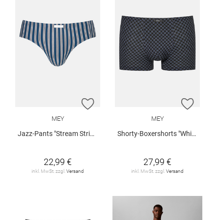
ZUR WUNSCHLISTE HINZUFÜGEN
ZUR W
MEY
MEY
Jazz-Pants "Stream Stripes"
Shorty-Boxershorts "White Squares"
22,99 €
27,99 €
inkl. MwSt. zzgl.
Versand
inkl. MwSt. zzgl.
Versand