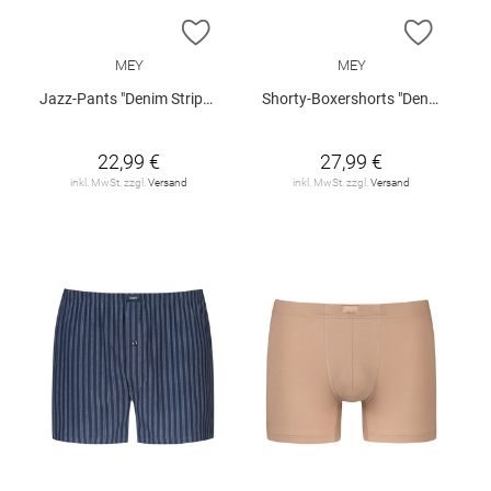
ZUR WUNSCHLISTE HINZUFÜGEN
ZUR W
MEY
MEY
Jazz-Pants "Denim Stripes"
Shorty-Boxershorts "Denim Stripes"
22,99 €
27,99 €
inkl. MwSt. zzgl.
Versand
inkl. MwSt. zzgl.
Versand