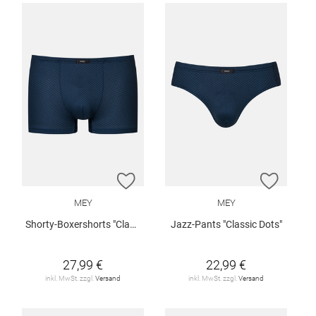
ZUR WUNSCHLISTE HINZUFÜGEN
ZUR W
MEY
MEY
Shorty-Boxershorts "Classic Dots"
Jazz-Pants "Classic Dots"
27,99 €
22,99 €
inkl. MwSt. zzgl.
Versand
inkl. MwSt. zzgl.
Versand