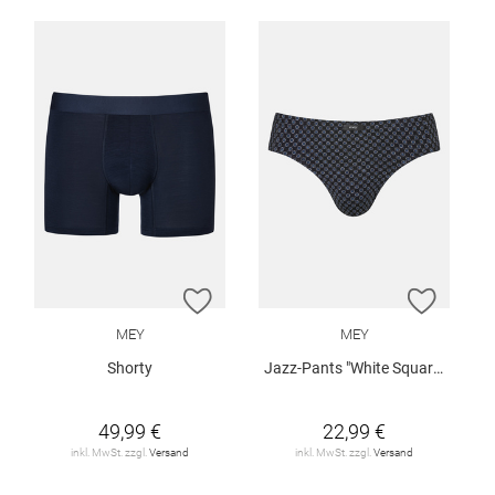
ZUR WUNSCHLISTE HINZUFÜGEN
ZUR W
MEY
MEY
Shorty
Jazz-Pants "White Squares"
49,99 €
22,99 €
inkl. MwSt. zzgl.
Versand
inkl. MwSt. zzgl.
Versand