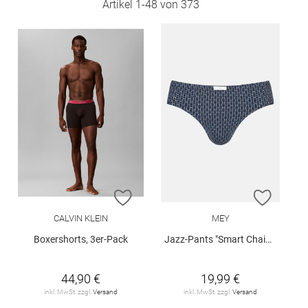
Artikel
1
-
48
von
373
ZUR WUNSCHLISTE HINZUFÜGEN
ZUR W
CALVIN KLEIN
MEY
Boxershorts, 3er-Pack
Jazz-Pants "Smart Chains"
44,90 €
19,99 €
inkl. MwSt. zzgl.
Versand
inkl. MwSt. zzgl.
Versand