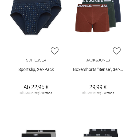
ZUR WUNSCHLISTE HINZUFÜGEN
ZUR W
SCHIESSER
JACK&JONES
Sportslip, 2er-Pack
Boxershorts "Sense", 3er-Pack
Ab
22,95 €
29,99 €
inkl. MwSt. zzgl.
Versand
inkl. MwSt. zzgl.
Versand