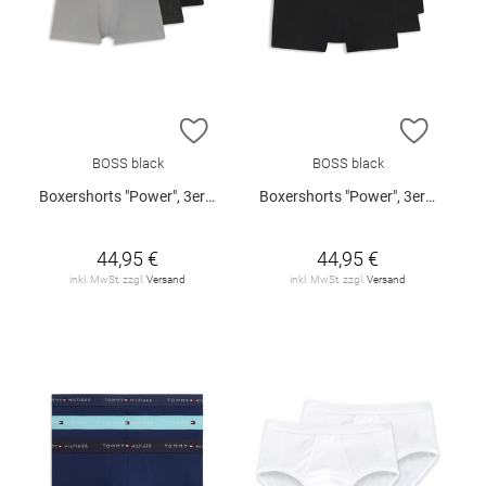
ZUR WUNSCHLISTE HINZUFÜGEN
ZUR W
BOSS black
BOSS black
Boxershorts "Power", 3er-Pack
Boxershorts "Power", 3er-Pack
44,95 €
44,95 €
inkl. MwSt. zzgl.
Versand
inkl. MwSt. zzgl.
Versand