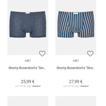
ZUR WUNSCHLISTE HINZUFÜGEN
ZUR W
MEY
MEY
Shorty-Boxershorts "Smart Chains"
Shorty-Boxershorts "Stream Stripes"
25,99 €
27,99 €
inkl. MwSt. zzgl.
Versand
inkl. MwSt. zzgl.
Versand