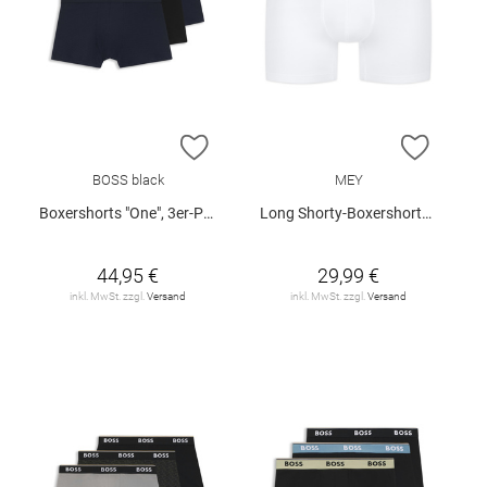
ZUR WUNSCHLISTE HINZUFÜGEN
ZUR W
BOSS black
MEY
Boxershorts "One", 3er-Pack
Long Shorty-Boxershorts "Business Class"
44,95 €
29,99 €
inkl. MwSt. zzgl.
Versand
inkl. MwSt. zzgl.
Versand