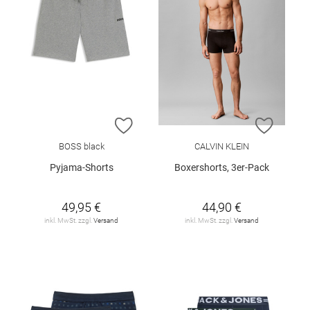
ZUR WUNSCHLISTE HINZUFÜGEN
ZUR W
BOSS black
CALVIN KLEIN
Pyjama-Shorts
Boxershorts, 3er-Pack
49,95 €
44,90 €
inkl. MwSt. zzgl.
Versand
inkl. MwSt. zzgl.
Versand