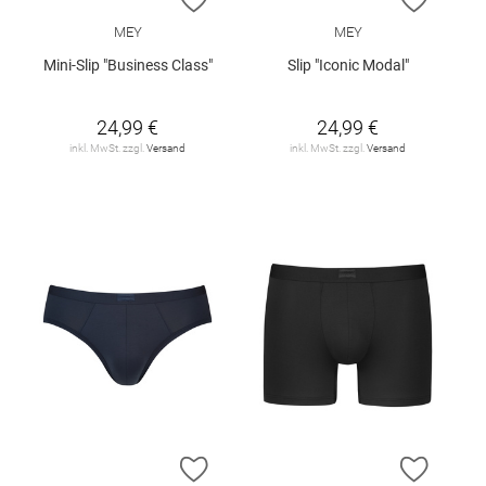
MEY
MEY
Mini-Slip "Business Class"
Slip "Iconic Modal"
24,99 €
24,99 €
inkl. MwSt. zzgl.
Versand
inkl. MwSt. zzgl.
Versand
ZUR WUNSCHLISTE HINZUFÜGEN
ZUR W