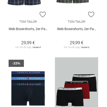
ZUR WUNSCHLISTE HINZUFÜGEN
ZUR W
TOM TAILOR
TOM TAILOR
Web-Boxershorts, 2er-Pack
Web-Boxershorts, 2er-Pack
29,99 €
29,99 €
inkl. MwSt. zzgl.
Versand
inkl. MwSt. zzgl.
Versand
-33%