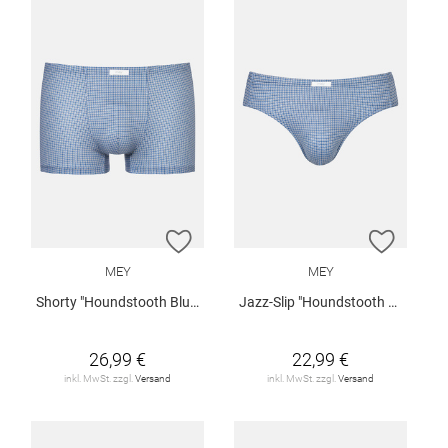
ZUR WUNSCHLISTE HINZUFÜGEN
ZUR W
MEY
MEY
Shorty "Houndstooth Blue"
Jazz-Slip "Houndstooth Blue"
26,99 €
22,99 €
inkl. MwSt. zzgl.
Versand
inkl. MwSt. zzgl.
Versand