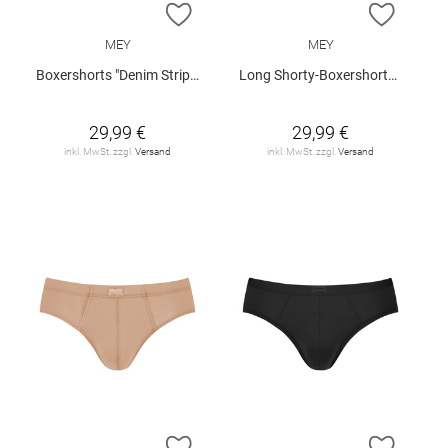
ZUR WUNSCHLISTE HINZUFÜGEN
ZUR W
MEY
MEY
Boxershorts "Denim Stripes"
Long Shorty-Boxershorts "Business Class"
29,99 €
29,99 €
inkl. MwSt. zzgl.
Versand
inkl. MwSt. zzgl.
Versand
ZUR WUNSCHLISTE HINZUFÜGEN
ZUR W