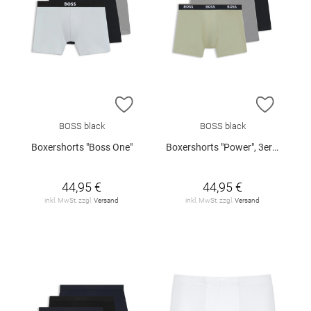
ZUR WUNSCHLISTE HINZUFÜGEN
ZUR W
BOSS black
BOSS black
Boxershorts "Boss One"
Boxershorts "Power", 3er-Pack
44,95 €
44,95 €
inkl. MwSt. zzgl.
Versand
inkl. MwSt. zzgl.
Versand