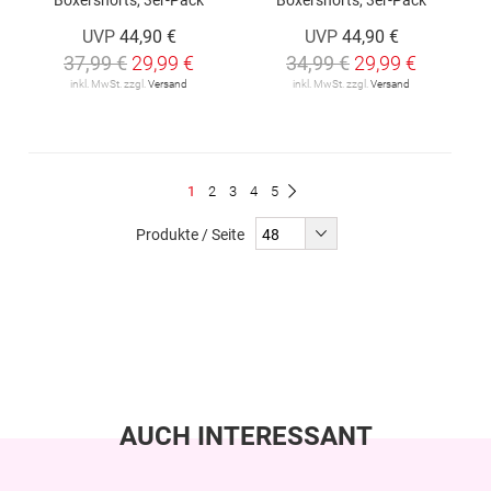
UVP
44,90 €
UVP
44,90 €
37,99 €
29,99 €
34,99 €
29,99 €
inkl. MwSt. zzgl.
Versand
inkl. MwSt. zzgl.
Versand
Seite
Du
Seite
Seite
Seite
Seite
1
2
3
4
5
Seite
Weiter
liest
Produkte / Seite
gerade
Seite
AUCH INTERESSANT