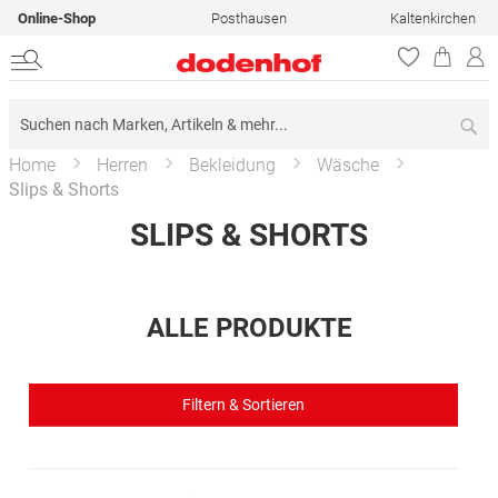
Online-Shop
Posthausen
Kaltenkirchen
Su
Home
Herren
Bekleidung
Wäsche
Slips & Shorts
SLIPS & SHORTS
ALLE PRODUKTE
Filtern & Sortieren