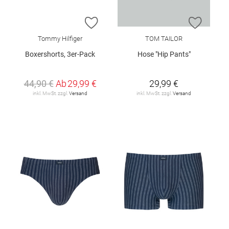
ZUR WUNSCHLISTE HINZUFÜGEN
ZUR W
Tommy Hilfiger
TOM TAILOR
Boxershorts, 3er-Pack
Hose "Hip Pants"
44,90 €
Ab
29,99 €
29,99 €
inkl. MwSt. zzgl.
Versand
inkl. MwSt. zzgl.
Versand