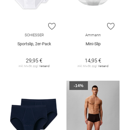
ZUR WUNSCHLISTE HINZUFÜGEN
ZUR W
SCHIESSER
Ammann
Sportslip, 2er-Pack
Mini-Slip
29,95 €
14,95 €
inkl. MwSt. zzgl.
Versand
inkl. MwSt. zzgl.
Versand
-14%