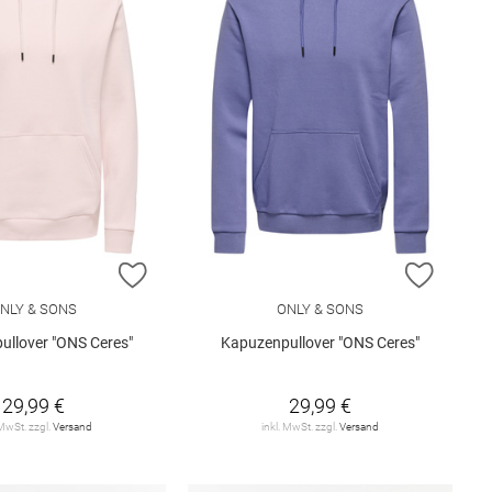
E HINZUFÜGEN
ZUR WUNSCHLISTE HINZUFÜGEN
ZUR W
NLY & SONS
ONLY & SONS
ullover "ONS Ceres"
Kapuzenpullover "ONS Ceres"
29,99 €
29,99 €
 MwSt. zzgl.
Versand
inkl. MwSt. zzgl.
Versand