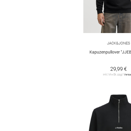
JACK&JONES
Kapuzenpullover "JJE
29,99 €
inkl. MwSt. zzgl.
Vers