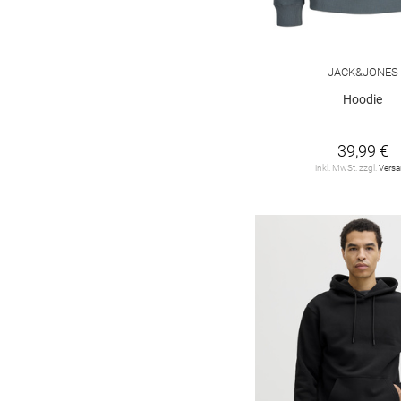
JACK&JONES
Hoodie
39,99 €
inkl. MwSt. zzgl.
Vers