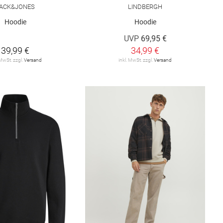
ACK&JONES
LINDBERGH
Hoodie
Hoodie
UVP
69,95 €
39,99 €
34,99 €
 MwSt. zzgl.
Versand
inkl. MwSt. zzgl.
Versand