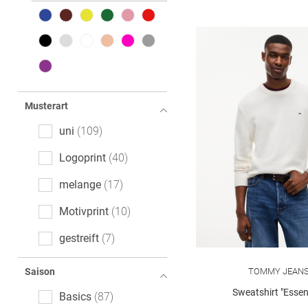
Musterart
uni
109
Logoprint
40
melange
17
Motivprint
10
gestreift
7
gemustert
3
TOMMY JEAN
Saison
Color-Blocking
2
Sweatshirt "Essent
Basics
87