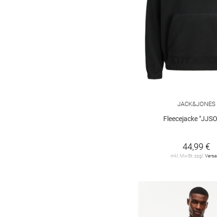
JACK&JONES
Fleecejacke "JJS
44,99 €
inkl. MwSt. zzgl.
Vers