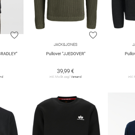
ZUR WUNSCHLISTE HINZUFÜGEN
ZUR WUNSCHLIST
JACK&JONES
J
BRADLEY"
Pullover "JJEDOVER"
Pullo
39,99 €
and
inkl. MwSt. zzgl.
Versand
inkl.