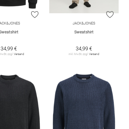
E HINZUFÜGEN
ZUR WUNSCHLISTE HINZUFÜGEN
ZUR W
ACK&JONES
JACK&JONES
Sweatshirt
Sweatshirt
34,99 €
34,99 €
 MwSt. zzgl.
Versand
inkl. MwSt. zzgl.
Versand