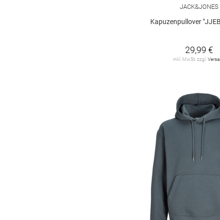
JACK&JONES
Kapuzenpullover "JJE
29,99 €
inkl. MwSt. zzgl.
Vers