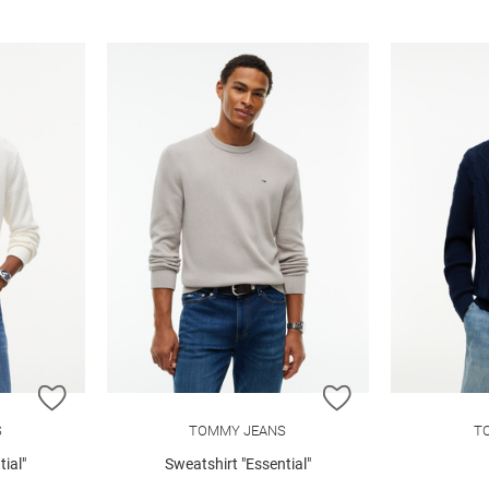
ZUR WUNSCHLISTE HINZUFÜGEN
ZUR WUNSCHLIST
S
TOMMY JEANS
T
ial"
Sweatshirt "Essential"