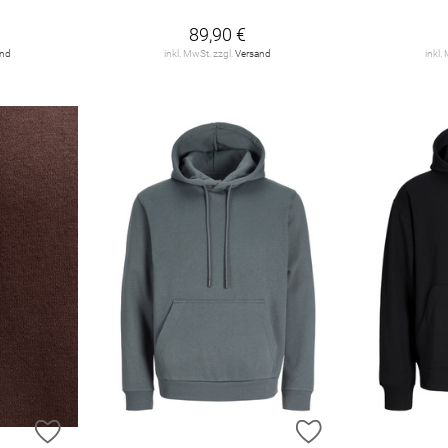
89,90 €
and
inkl. MwSt. zzgl.
Versand
inkl.
ZUR WUNSCHLISTE HINZUFÜGEN
ZUR WUNSCHLIST