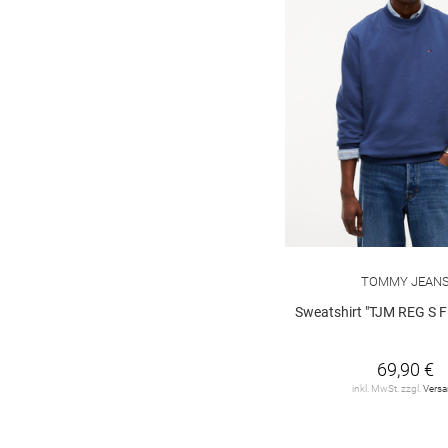
TOMMY JEAN
Sweatshirt "TJM REG S FLAG
69,90 €
inkl. MwSt. zzgl.
Vers