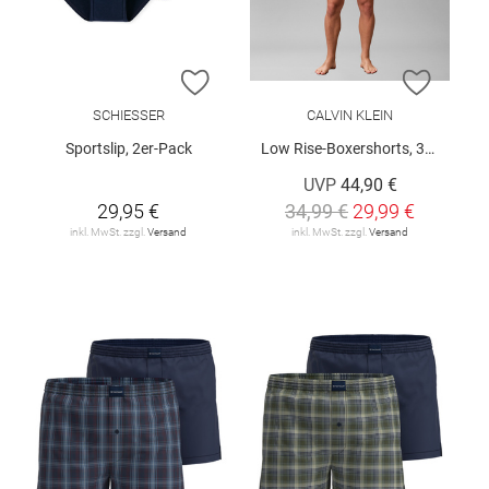
ZUR WUNSCHLISTE HINZUFÜGEN
ZUR W
SCHIESSER
CALVIN KLEIN
Sportslip, 2er-Pack
Low Rise-Boxershorts, 3er-Pack
UVP
44,90 €
29,95 €
34,99 €
29,99 €
inkl. MwSt. zzgl.
Versand
inkl. MwSt. zzgl.
Versand