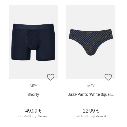
ZUR WUNSCHLISTE HINZUFÜGEN
ZUR W
MEY
MEY
Shorty
Jazz-Pants "White Squares"
49,99 €
22,99 €
inkl. MwSt. zzgl.
Versand
inkl. MwSt. zzgl.
Versand