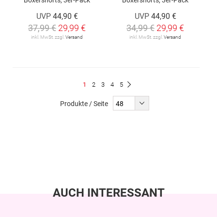
UVP
44,90 €
UVP
44,90 €
37,99 €
29,99 €
34,99 €
29,99 €
inkl. MwSt. zzgl.
Versand
inkl. MwSt. zzgl.
Versand
Seite
Du
Seite
Seite
Seite
Seite
1
2
3
4
5
Seite
Weiter
liest
Produkte / Seite
gerade
Seite
AUCH INTERESSANT