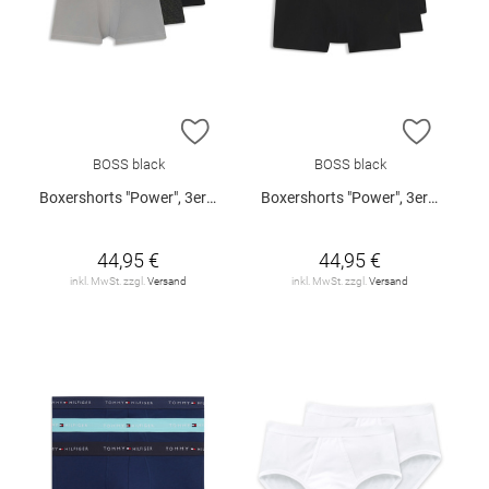
ZUR WUNSCHLISTE HINZUFÜGEN
ZUR W
BOSS black
BOSS black
Boxershorts "Power", 3er-Pack
Boxershorts "Power", 3er-Pack
44,95 €
44,95 €
inkl. MwSt. zzgl.
Versand
inkl. MwSt. zzgl.
Versand