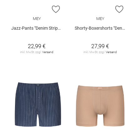
ZUR WUNSCHLISTE HINZUFÜGEN
ZUR W
MEY
MEY
Jazz-Pants "Denim Stripes"
Shorty-Boxershorts "Denim Stripes"
22,99 €
27,99 €
inkl. MwSt. zzgl.
Versand
inkl. MwSt. zzgl.
Versand