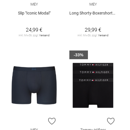
MEY
MEY
Slip "Iconic Modal"
Long Shorty-Boxershorts "Iconic Modal"
24,99 €
29,99 €
inkl. MwSt. zzgl.
Versand
inkl. MwSt. zzgl.
Versand
-33%
ZUR WUNSCHLISTE HINZUFÜGEN
ZUR W
MEY
Tommy Hilfiger