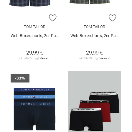
ZUR WUNSCHLISTE HINZUFÜGEN
ZUR W
TOM TAILOR
TOM TAILOR
Web-Boxershorts, 2er-Pack
Web-Boxershorts, 2er-Pack
29,99 €
29,99 €
inkl. MwSt. zzgl.
Versand
inkl. MwSt. zzgl.
Versand
-33%