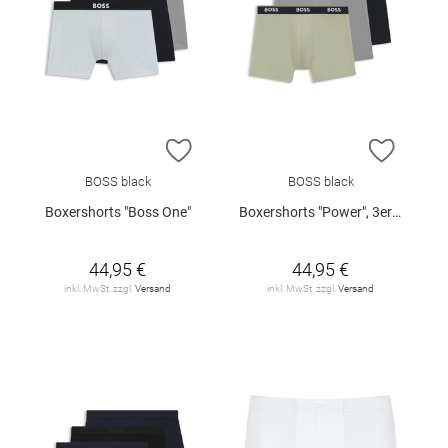
ZUR WUNSCHLISTE HINZUFÜGEN
ZUR W
BOSS black
BOSS black
Boxershorts "Boss One"
Boxershorts "Power", 3er-Pack
44,95 €
44,95 €
inkl. MwSt. zzgl.
Versand
inkl. MwSt. zzgl.
Versand