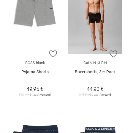
ZUR WUNSCHLISTE HINZUFÜGEN
ZUR W
BOSS black
CALVIN KLEIN
Pyjama-Shorts
Boxershorts, 3er-Pack
49,95 €
44,90 €
inkl. MwSt. zzgl.
Versand
inkl. MwSt. zzgl.
Versand