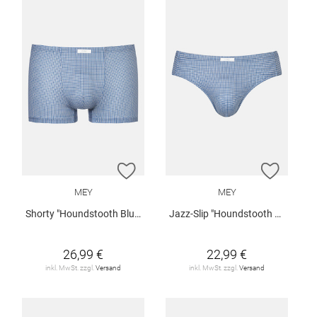
ZUR WUNSCHLISTE HINZUFÜGEN
ZUR W
MEY
MEY
Shorty "Houndstooth Blue"
Jazz-Slip "Houndstooth Blue"
26,99 €
22,99 €
inkl. MwSt. zzgl.
Versand
inkl. MwSt. zzgl.
Versand