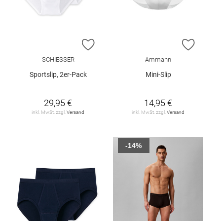
ZUR WUNSCHLISTE HINZUFÜGEN
ZUR W
SCHIESSER
Ammann
Sportslip, 2er-Pack
Mini-Slip
29,95 €
14,95 €
inkl. MwSt. zzgl.
Versand
inkl. MwSt. zzgl.
Versand
-14%