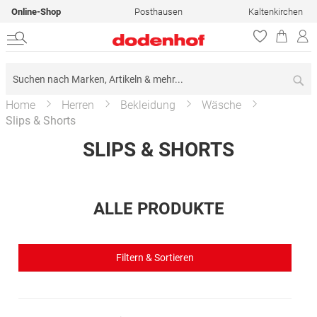
Online-Shop
Posthausen
Kaltenkirchen
Su
Home
Herren
Bekleidung
Wäsche
Slips & Shorts
SLIPS & SHORTS
ALLE PRODUKTE
Filtern & Sortieren