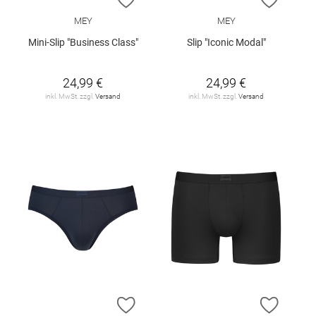
MEY
MEY
Mini-Slip "Business Class"
Slip "Iconic Modal"
24,99 €
24,99 €
inkl. MwSt. zzgl.
Versand
inkl. MwSt. zzgl.
Versand
ZUR WUNSCHLISTE HINZUFÜGEN
ZUR W