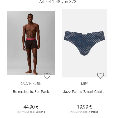
Artikel
1
-
48
von
373
ZUR WUNSCHLISTE HINZUFÜGEN
ZUR W
CALVIN KLEIN
MEY
Boxershorts, 3er-Pack
Jazz-Pants "Smart Chains"
44,90 €
19,99 €
inkl. MwSt. zzgl.
Versand
inkl. MwSt. zzgl.
Versand