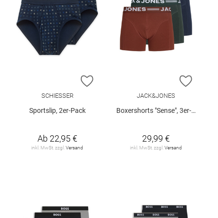
ZUR WUNSCHLISTE HINZUFÜGEN
ZUR W
SCHIESSER
JACK&JONES
Sportslip, 2er-Pack
Boxershorts "Sense", 3er-Pack
Ab
22,95 €
29,99 €
inkl. MwSt. zzgl.
Versand
inkl. MwSt. zzgl.
Versand