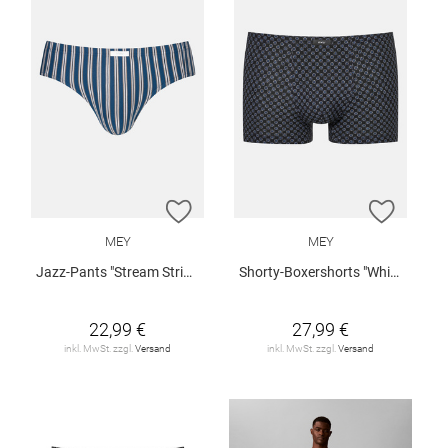
ZUR WUNSCHLISTE HINZUFÜGEN
ZUR W
MEY
MEY
Jazz-Pants "Stream Stripes"
Shorty-Boxershorts "White Squares"
22,99 €
27,99 €
inkl. MwSt. zzgl.
Versand
inkl. MwSt. zzgl.
Versand