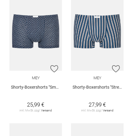
ZUR WUNSCHLISTE HINZUFÜGEN
ZUR W
MEY
MEY
Shorty-Boxershorts "Smart Chains"
Shorty-Boxershorts "Stream Stripes"
25,99 €
27,99 €
inkl. MwSt. zzgl.
Versand
inkl. MwSt. zzgl.
Versand