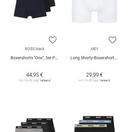
ZUR WUNSCHLISTE HINZUFÜGEN
ZUR W
BOSS black
MEY
Boxershorts "One", 3er-Pack
Long Shorty-Boxershorts "Business Class"
44,95 €
29,99 €
inkl. MwSt. zzgl.
Versand
inkl. MwSt. zzgl.
Versand