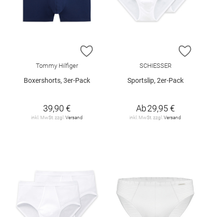
ZUR WUNSCHLISTE HINZUFÜGEN
ZUR W
Tommy Hilfiger
SCHIESSER
Boxershorts, 3er-Pack
Sportslip, 2er-Pack
39,90 €
Ab
29,95 €
inkl. MwSt. zzgl.
Versand
inkl. MwSt. zzgl.
Versand