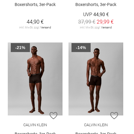
Boxershorts, 3er-Pack
Boxershorts, 3er-Pack
UVP
44,90 €
44,90 €
37,99 €
29,99 €
inkl. MwSt. zzgl.
Versand
inkl. MwSt. zzgl.
Versand
-21%
-14%
ZUR WUNSCHLISTE HINZUFÜGEN
ZUR W
CALVIN KLEIN
CALVIN KLEIN
Boxershorts, 3er-Pack
Boxershorts, 3er-Pack