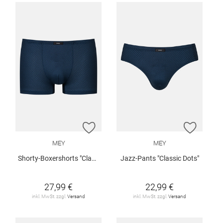
ZUR WUNSCHLISTE HINZUFÜGEN
ZUR W
MEY
MEY
Shorty-Boxershorts "Classic Dots"
Jazz-Pants "Classic Dots"
27,99 €
22,99 €
inkl. MwSt. zzgl.
Versand
inkl. MwSt. zzgl.
Versand