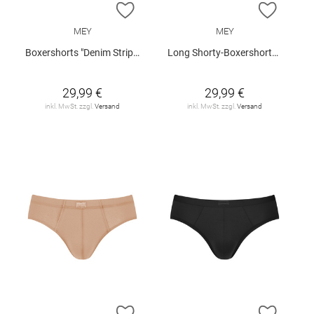
ZUR WUNSCHLISTE HINZUFÜGEN
ZUR W
MEY
MEY
Boxershorts "Denim Stripes"
Long Shorty-Boxershorts "Business Class"
29,99 €
29,99 €
inkl. MwSt. zzgl.
Versand
inkl. MwSt. zzgl.
Versand
ZUR WUNSCHLISTE HINZUFÜGEN
ZUR W