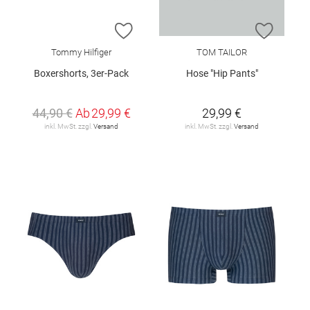
ZUR WUNSCHLISTE HINZUFÜGEN
ZUR W
Tommy Hilfiger
TOM TAILOR
Boxershorts, 3er-Pack
Hose "Hip Pants"
44,90 €
Ab
29,99 €
29,99 €
inkl. MwSt. zzgl.
Versand
inkl. MwSt. zzgl.
Versand