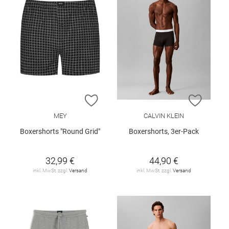
ZUR WUNSCHLISTE HINZUFÜGEN
ZUR W
MEY
CALVIN KLEIN
Boxershorts "Round Grid"
Boxershorts, 3er-Pack
32,99 €
44,90 €
inkl. MwSt. zzgl.
Versand
inkl. MwSt. zzgl.
Versand