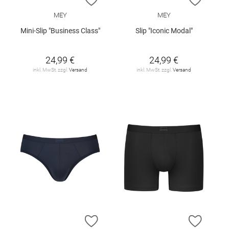
MEY
MEY
Mini-Slip "Business Class"
Slip "Iconic Modal"
24,99 €
24,99 €
inkl. MwSt. zzgl.
Versand
inkl. MwSt. zzgl.
Versand
ZUR WUNSCHLISTE HINZUFÜGEN
ZUR W