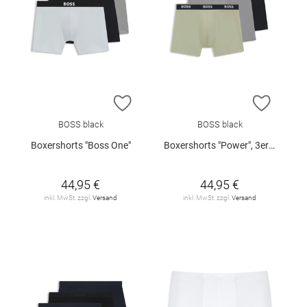
ZUR WUNSCHLISTE HINZUFÜGEN
ZUR W
BOSS black
BOSS black
Boxershorts "Boss One"
Boxershorts "Power", 3er-Pack
44,95 €
44,95 €
inkl. MwSt. zzgl.
Versand
inkl. MwSt. zzgl.
Versand