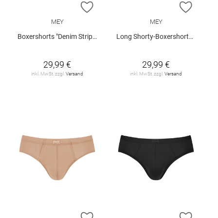
ZUR WUNSCHLISTE HINZUFÜGEN
ZUR W
MEY
MEY
Boxershorts "Denim Stripes"
Long Shorty-Boxershorts "Business Class"
29,99 €
29,99 €
inkl. MwSt. zzgl.
Versand
inkl. MwSt. zzgl.
Versand
ZUR WUNSCHLISTE HINZUFÜGEN
ZUR W