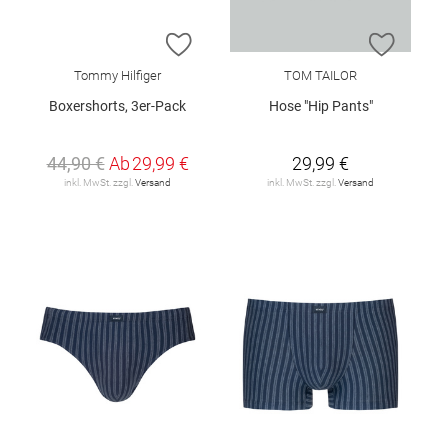
ZUR WUNSCHLISTE HINZUFÜGEN
ZUR W
Tommy Hilfiger
TOM TAILOR
Boxershorts, 3er-Pack
Hose "Hip Pants"
44,90 €
Ab
29,99 €
29,99 €
inkl. MwSt. zzgl.
Versand
inkl. MwSt. zzgl.
Versand