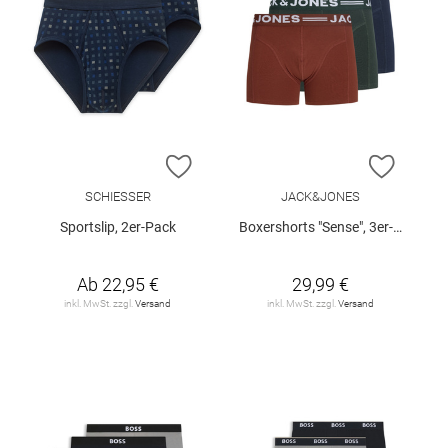
ZUR WUNSCHLISTE HINZUFÜGEN
ZUR W
SCHIESSER
JACK&JONES
Sportslip, 2er-Pack
Boxershorts "Sense", 3er-Pack
Ab
22,95 €
29,99 €
inkl. MwSt. zzgl.
Versand
inkl. MwSt. zzgl.
Versand