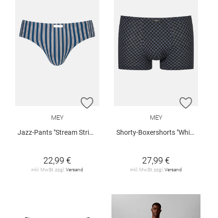
ZUR WUNSCHLISTE HINZUFÜGEN
ZUR W
MEY
MEY
Jazz-Pants "Stream Stripes"
Shorty-Boxershorts "White Squares"
22,99 €
27,99 €
inkl. MwSt. zzgl.
Versand
inkl. MwSt. zzgl.
Versand