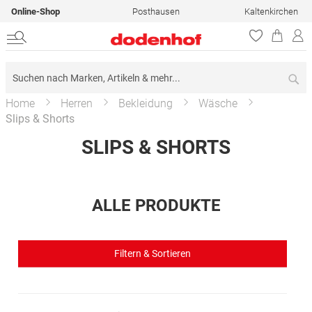
Online-Shop
Posthausen
Kaltenkirchen
Su
Home
Herren
Bekleidung
Wäsche
Slips & Shorts
SLIPS & SHORTS
ALLE PRODUKTE
Filtern & Sortieren