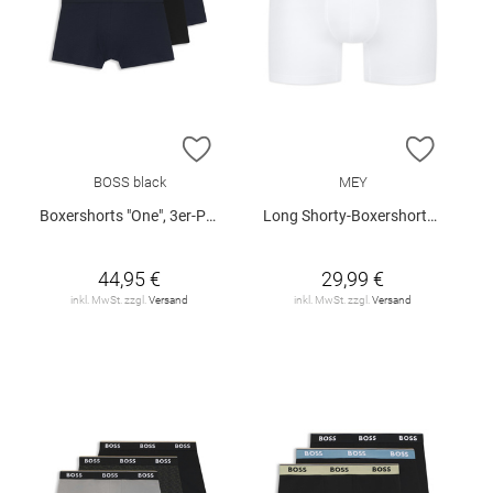
ZUR WUNSCHLISTE HINZUFÜGEN
ZUR W
BOSS black
MEY
Boxershorts "One", 3er-Pack
Long Shorty-Boxershorts "Business Class"
44,95 €
29,99 €
inkl. MwSt. zzgl.
Versand
inkl. MwSt. zzgl.
Versand