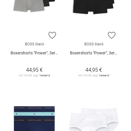
ZUR WUNSCHLISTE HINZUFÜGEN
ZUR W
BOSS black
BOSS black
Boxershorts "Power", 3er-Pack
Boxershorts "Power", 3er-Pack
44,95 €
44,95 €
inkl. MwSt. zzgl.
Versand
inkl. MwSt. zzgl.
Versand