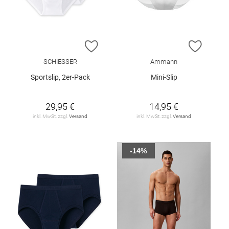
ZUR WUNSCHLISTE HINZUFÜGEN
ZUR W
SCHIESSER
Ammann
Sportslip, 2er-Pack
Mini-Slip
29,95 €
14,95 €
inkl. MwSt. zzgl.
Versand
inkl. MwSt. zzgl.
Versand
-14%