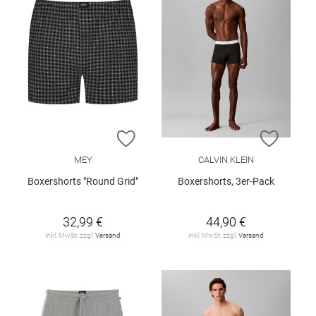
ZUR WUNSCHLISTE HINZUFÜGEN
ZUR W
MEY
CALVIN KLEIN
Boxershorts "Round Grid"
Boxershorts, 3er-Pack
32,99 €
44,90 €
inkl. MwSt. zzgl.
Versand
inkl. MwSt. zzgl.
Versand