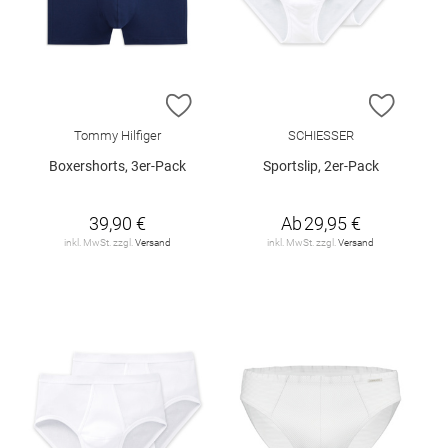
ZUR WUNSCHLISTE HINZUFÜGEN
ZUR W
Tommy Hilfiger
SCHIESSER
Boxershorts, 3er-Pack
Sportslip, 2er-Pack
39,90 €
Ab
29,95 €
inkl. MwSt. zzgl.
Versand
inkl. MwSt. zzgl.
Versand