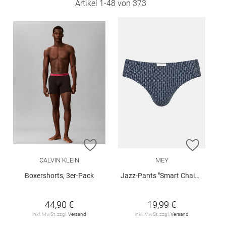
Artikel
1
-
48
von
373
ZUR WUNSCHLISTE HINZUFÜGEN
ZUR W
CALVIN KLEIN
MEY
Boxershorts, 3er-Pack
Jazz-Pants "Smart Chains"
44,90 €
19,99 €
inkl. MwSt. zzgl.
Versand
inkl. MwSt. zzgl.
Versand