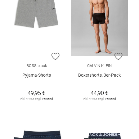
ZUR WUNSCHLISTE HINZUFÜGEN
ZUR W
BOSS black
CALVIN KLEIN
Pyjama-Shorts
Boxershorts, 3er-Pack
49,95 €
44,90 €
inkl. MwSt. zzgl.
Versand
inkl. MwSt. zzgl.
Versand