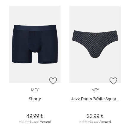
ZUR WUNSCHLISTE HINZUFÜGEN
ZUR W
MEY
MEY
Shorty
Jazz-Pants "White Squares"
49,99 €
22,99 €
inkl. MwSt. zzgl.
Versand
inkl. MwSt. zzgl.
Versand