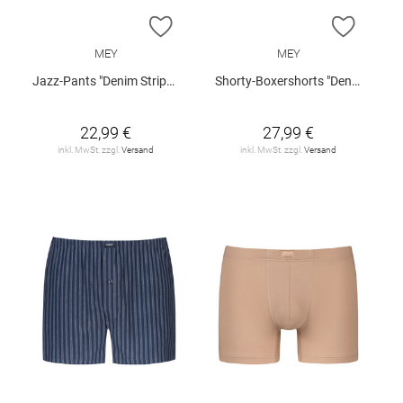
ZUR WUNSCHLISTE HINZUFÜGEN
ZUR W
MEY
MEY
Jazz-Pants "Denim Stripes"
Shorty-Boxershorts "Denim Stripes"
22,99 €
27,99 €
inkl. MwSt. zzgl.
Versand
inkl. MwSt. zzgl.
Versand