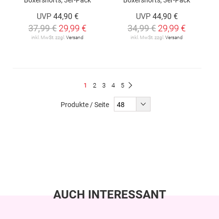
UVP
44,90 €
UVP
44,90 €
37,99 €
29,99 €
34,99 €
29,99 €
inkl. MwSt. zzgl.
Versand
inkl. MwSt. zzgl.
Versand
Seite
Du
Seite
Seite
Seite
Seite
1
2
3
4
5
Seite
Weiter
liest
Produkte / Seite
gerade
Seite
AUCH INTERESSANT