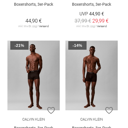
Boxershorts, 3er-Pack
Boxershorts, 3er-Pack
UVP
44,90 €
44,90 €
37,99 €
29,99 €
inkl. MwSt. zzgl.
Versand
inkl. MwSt. zzgl.
Versand
-21%
-14%
ZUR WUNSCHLISTE HINZUFÜGEN
ZUR W
CALVIN KLEIN
CALVIN KLEIN
Boxershorts, 3er-Pack
Boxershorts, 3er-Pack