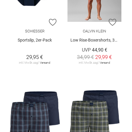
ZUR WUNSCHLISTE HINZUFÜGEN
ZUR W
SCHIESSER
CALVIN KLEIN
Sportslip, 2er-Pack
Low Rise-Boxershorts, 3er-Pack
UVP
44,90 €
29,95 €
34,99 €
29,99 €
inkl. MwSt. zzgl.
Versand
inkl. MwSt. zzgl.
Versand