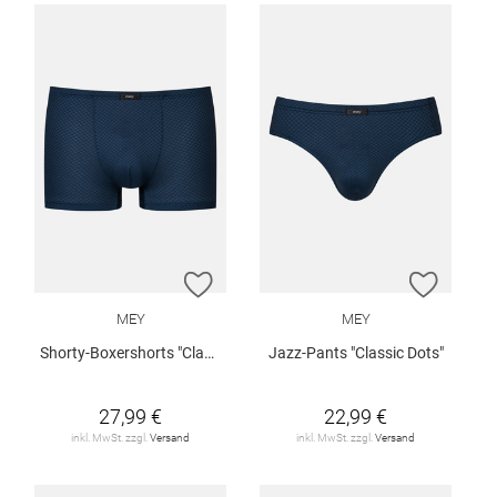
ZUR WUNSCHLISTE HINZUFÜGEN
ZUR W
MEY
MEY
Shorty-Boxershorts "Classic Dots"
Jazz-Pants "Classic Dots"
27,99 €
22,99 €
inkl. MwSt. zzgl.
Versand
inkl. MwSt. zzgl.
Versand