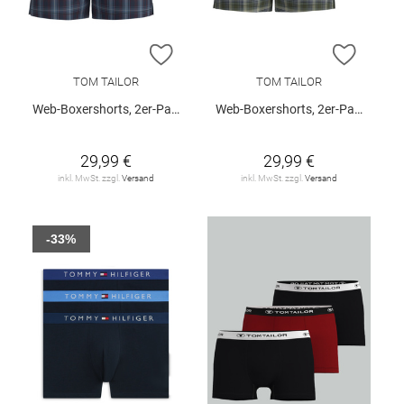
ZUR WUNSCHLISTE HINZUFÜGEN
ZUR W
TOM TAILOR
TOM TAILOR
Web-Boxershorts, 2er-Pack
Web-Boxershorts, 2er-Pack
29,99 €
29,99 €
inkl. MwSt. zzgl.
Versand
inkl. MwSt. zzgl.
Versand
-33%