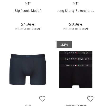
MEY
MEY
Slip "Iconic Modal"
Long Shorty-Boxershorts "Iconic Modal"
24,99 €
29,99 €
inkl. MwSt. zzgl.
Versand
inkl. MwSt. zzgl.
Versand
-33%
ZUR WUNSCHLISTE HINZUFÜGEN
ZUR W
MEY
Tommy Hilfiger