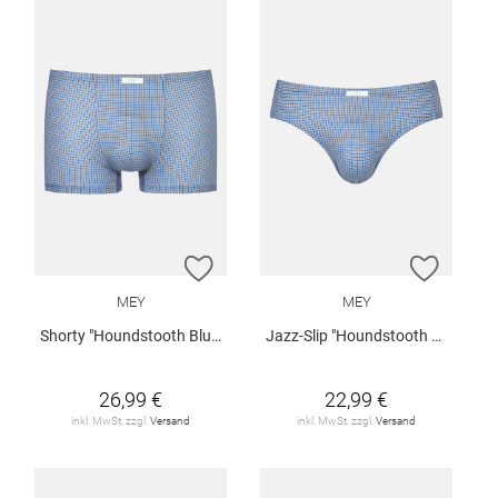
ZUR WUNSCHLISTE HINZUFÜGEN
ZUR W
MEY
MEY
Shorty "Houndstooth Blue"
Jazz-Slip "Houndstooth Blue"
26,99 €
22,99 €
inkl. MwSt. zzgl.
Versand
inkl. MwSt. zzgl.
Versand