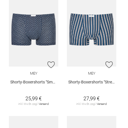
ZUR WUNSCHLISTE HINZUFÜGEN
ZUR W
MEY
MEY
Shorty-Boxershorts "Smart Chains"
Shorty-Boxershorts "Stream Stripes"
25,99 €
27,99 €
inkl. MwSt. zzgl.
Versand
inkl. MwSt. zzgl.
Versand