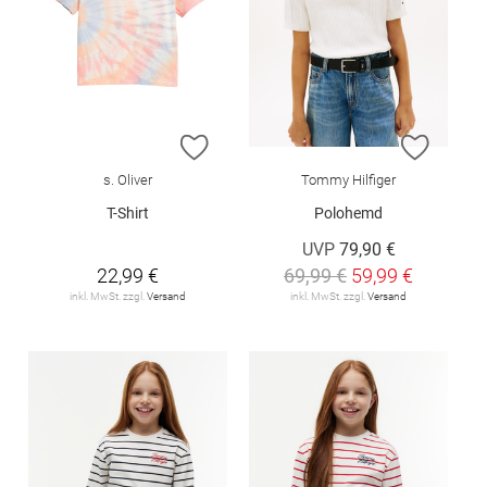
ZUR WUNSCHLISTE HINZUFÜGEN
ZUR W
s. Oliver
Tommy Hilfiger
T-Shirt
Polohemd
UVP
79,90 €
22,99 €
69,99 €
59,99 €
inkl. MwSt. zzgl.
Versand
inkl. MwSt. zzgl.
Versand