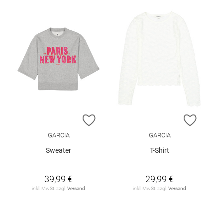
ZUR WUNSCHLISTE HINZUFÜGEN
ZUR W
GARCIA
GARCIA
Sweater
T-Shirt
39,99 €
29,99 €
inkl. MwSt. zzgl.
Versand
inkl. MwSt. zzgl.
Versand