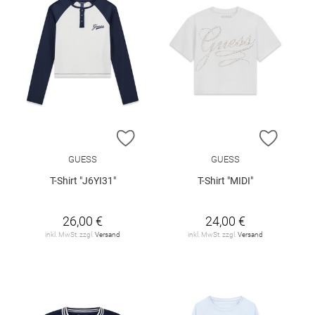
ZUR WUNSCHLISTE HINZUFÜGEN
ZUR W
GUESS
GUESS
T-Shirt "J6YI31"
T-Shirt "MIDI"
26,00 €
24,00 €
inkl. MwSt. zzgl.
Versand
inkl. MwSt. zzgl.
Versand