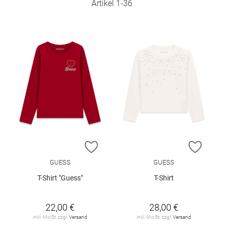
Artikel
1
-
36
ZUR WUNSCHLISTE HINZUFÜGEN
ZUR W
GUESS
GUESS
T-Shirt "Guess"
T-Shirt
22,00 €
28,00 €
inkl. MwSt. zzgl.
Versand
inkl. MwSt. zzgl.
Versand