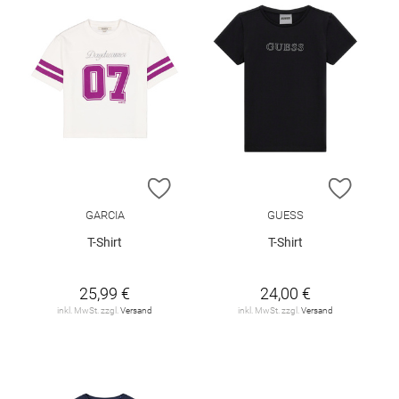
ZUR WUNSCHLISTE HINZUFÜGEN
ZUR W
GARCIA
GUESS
T-Shirt
T-Shirt
25,99 €
24,00 €
inkl. MwSt. zzgl.
Versand
inkl. MwSt. zzgl.
Versand