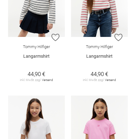
ZUR WUNSCHLISTE HINZUFÜGEN
ZUR W
Tommy Hilfiger
Tommy Hilfiger
Langarmshirt
Langarmshirt
44,90 €
44,90 €
inkl. MwSt. zzgl.
Versand
inkl. MwSt. zzgl.
Versand