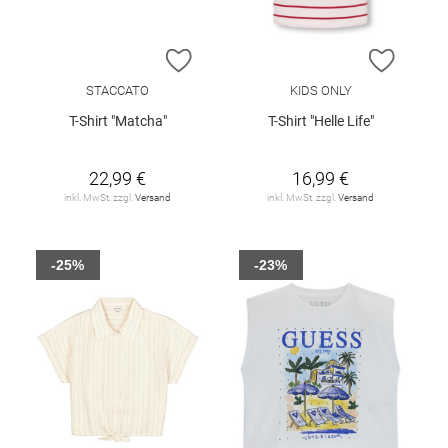
ZUR WUNSCHLISTE HINZUFÜGEN
ZUR W
STACCATO
KIDS ONLY
T-Shirt "Matcha"
T-Shirt "Helle Life"
22,99 €
16,99 €
inkl. MwSt. zzgl.
Versand
inkl. MwSt. zzgl.
Versand
-25%
-23%