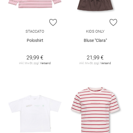
ZUR WUNSCHLISTE HINZUFÜGEN
ZUR W
STACCATO
KIDS ONLY
Poloshirt
Bluse "Clara"
29,99 €
21,99 €
inkl. MwSt. zzgl.
Versand
inkl. MwSt. zzgl.
Versand