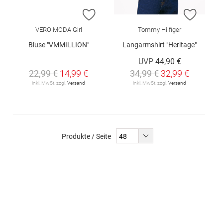
ZUR WUNSCHLISTE HINZUFÜGEN
ZUR W
VERO MODA Girl
Tommy Hilfiger
Bluse "VMMILLION"
Langarmshirt "Heritage"
UVP
44,90 €
22,99 €
14,99 €
34,99 €
32,99 €
inkl. MwSt. zzgl.
Versand
inkl. MwSt. zzgl.
Versand
Produkte / Seite