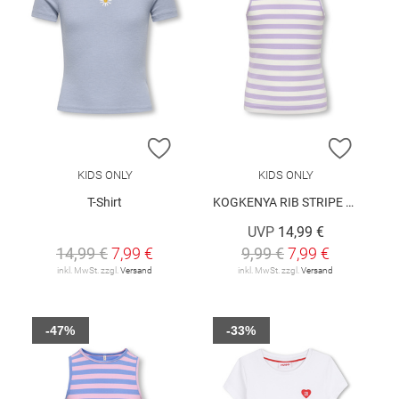
ZUR WUNSCHLISTE HINZUFÜGEN
ZUR W
KIDS ONLY
KIDS ONLY
T-Shirt
KOGKENYA RIB STRIPE TANK TOP JRS
UVP
14,99 €
14,99 €
7,99 €
9,99 €
7,99 €
inkl. MwSt. zzgl.
Versand
inkl. MwSt. zzgl.
Versand
-47%
-33%