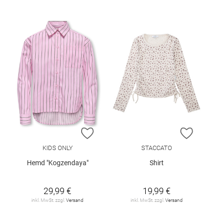
ZUR WUNSCHLISTE HINZUFÜGEN
ZUR W
KIDS ONLY
STACCATO
Hemd "Kogzendaya"
Shirt
29,99 €
19,99 €
inkl. MwSt. zzgl.
Versand
inkl. MwSt. zzgl.
Versand