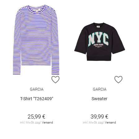
ZUR WUNSCHLISTE HINZUFÜGEN
ZUR W
GARCIA
GARCIA
T-Shirt "T262409"
Sweater
25,99 €
39,99 €
inkl. MwSt. zzgl.
Versand
inkl. MwSt. zzgl.
Versand