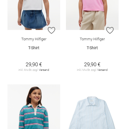
ZUR WUNSCHLISTE HINZUFÜGEN
ZUR W
Tommy Hilfiger
Tommy Hilfiger
T-Shirt
T-Shirt
29,90 €
29,90 €
inkl. MwSt. zzgl.
Versand
inkl. MwSt. zzgl.
Versand