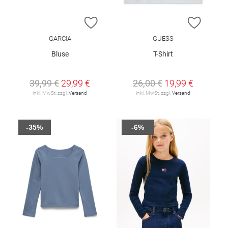
ZUR WUNSCHLISTE HINZUFÜGEN
ZUR W
GARCIA
GUESS
Bluse
T-Shirt
39,99 €
29,99 €
26,00 €
19,99 €
inkl. MwSt. zzgl.
Versand
inkl. MwSt. zzgl.
Versand
-35%
-6%