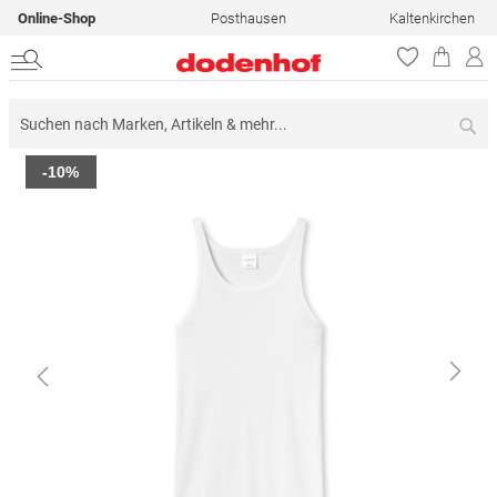
Online-Shop
Posthausen
Kaltenkirchen
Su
Zum
-10%
Ende
der
Bildergalerie
springen