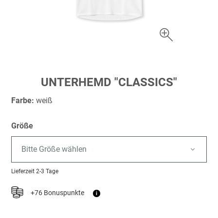
Zum
UNTERHEMD "CLASSICS"
Anfang
der
Farbe:
weiß
Bildergalerie
springen
Größe
Bitte Größe wählen
Lieferzeit
2-3 Tage
+76 Bonuspunkte
i