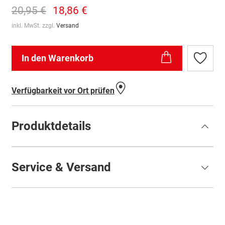
20,95 €
18,86 €
inkl. MwSt. zzgl.
Versand
In den Warenkorb
Zur
Wunschl
hinzufü
Verfügbarkeit vor Ort prüfen
Produktdetails
Service & Versand