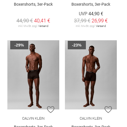
Boxershorts, 3er-Pack
Boxershorts, 3er-Pack
UVP
44,90 €
44,90 €
40,41 €
37,99 €
26,99 €
inkl. MwSt. zzgl.
Versand
inkl. MwSt. zzgl.
Versand
-29%
-23%
ZUR WUNSCHLISTE HINZUFÜGEN
ZUR W
CALVIN KLEIN
CALVIN KLEIN
Boxershorts, 3er-Pack
Boxershorts, 3er-Pack