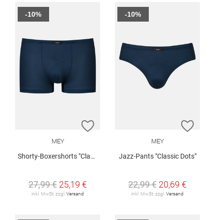
-10%
-10%
ZUR WUNSCHLISTE HINZUFÜGEN
ZUR W
MEY
MEY
Shorty-Boxershorts "Classic Dots"
Jazz-Pants "Classic Dots"
27,99 €
25,19 €
22,99 €
20,69 €
inkl. MwSt. zzgl.
Versand
inkl. MwSt. zzgl.
Versand