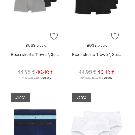
ZUR WUNSCHLISTE HINZUFÜGEN
ZUR W
BOSS black
BOSS black
Boxershorts "Power", 3er-Pack
Boxershorts "Power", 3er-Pack
44,95 €
40,46 €
44,95 €
40,46 €
inkl. MwSt. zzgl.
Versand
inkl. MwSt. zzgl.
Versand
-10%
-23%