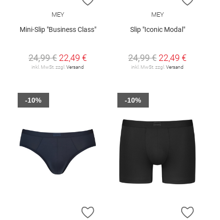
MEY
MEY
Mini-Slip "Business Class"
Slip "Iconic Modal"
24,99 €
22,49 €
24,99 €
22,49 €
inkl. MwSt. zzgl.
Versand
inkl. MwSt. zzgl.
Versand
-10%
-10%
ZUR WUNSCHLISTE HINZUFÜGEN
ZUR W