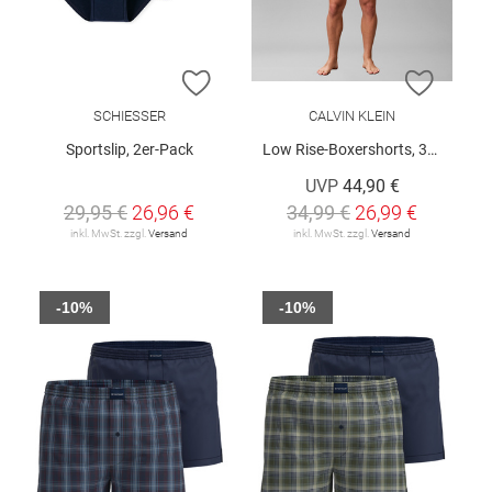
ZUR WUNSCHLISTE HINZUFÜGEN
ZUR W
SCHIESSER
CALVIN KLEIN
Sportslip, 2er-Pack
Low Rise-Boxershorts, 3er-Pack
UVP
44,90 €
29,95 €
26,96 €
34,99 €
26,99 €
inkl. MwSt. zzgl.
Versand
inkl. MwSt. zzgl.
Versand
-10%
-10%