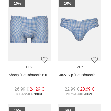
-10%
-10%
ZUR WUNSCHLISTE HINZUFÜGEN
ZUR W
MEY
MEY
Shorty "Houndstooth Blue"
Jazz-Slip "Houndstooth Blue"
26,99 €
24,29 €
22,99 €
20,69 €
inkl. MwSt. zzgl.
Versand
inkl. MwSt. zzgl.
Versand
-10%
-10%