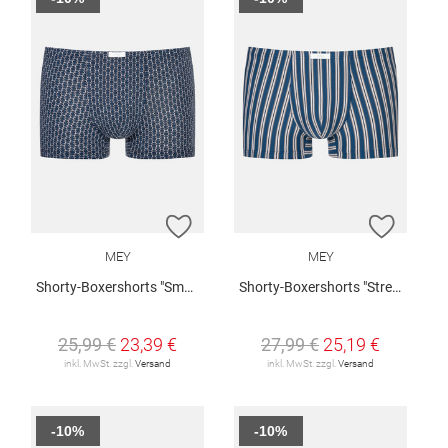
ZUR WUNSCHLISTE HINZUFÜGEN
ZUR W
MEY
MEY
Shorty-Boxershorts "Smart Chains"
Shorty-Boxershorts "Stream Stripes"
25,99 €
23,39 €
27,99 €
25,19 €
inkl. MwSt. zzgl.
Versand
inkl. MwSt. zzgl.
Versand
-10%
-10%