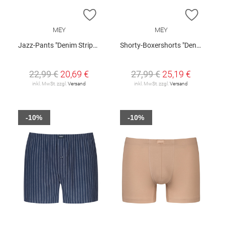
ZUR WUNSCHLISTE HINZUFÜGEN
ZUR W
MEY
MEY
Jazz-Pants "Denim Stripes"
Shorty-Boxershorts "Denim Stripes"
22,99 €
20,69 €
27,99 €
25,19 €
inkl. MwSt. zzgl.
Versand
inkl. MwSt. zzgl.
Versand
-10%
-10%