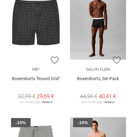
ZUR WUNSCHLISTE HINZUFÜGEN
ZUR W
MEY
CALVIN KLEIN
Boxershorts "Round Grid"
Boxershorts, 3er-Pack
32,99 €
29,69 €
44,90 €
40,41 €
inkl. MwSt. zzgl.
Versand
inkl. MwSt. zzgl.
Versand
-10%
-10%