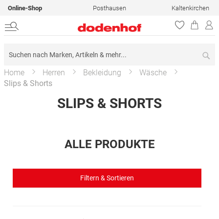
Online-Shop
Posthausen
Kaltenkirchen
Su
Home
Herren
Bekleidung
Wäsche
Slips & Shorts
SLIPS & SHORTS
ALLE PRODUKTE
Filtern & Sortieren