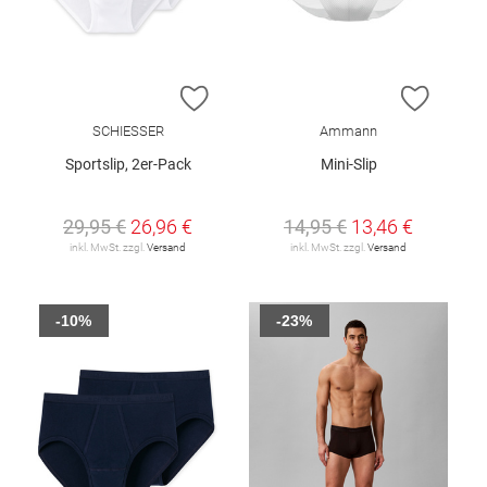
ZUR WUNSCHLISTE HINZUFÜGEN
ZUR W
SCHIESSER
Ammann
Sportslip, 2er-Pack
Mini-Slip
29,95 €
26,96 €
14,95 €
13,46 €
inkl. MwSt. zzgl.
Versand
inkl. MwSt. zzgl.
Versand
-10%
-23%