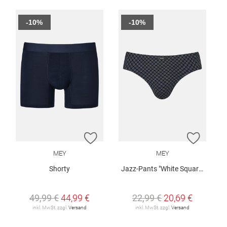
-10%
-10%
ZUR WUNSCHLISTE HINZUFÜGEN
ZUR W
MEY
MEY
Shorty
Jazz-Pants "White Squares"
49,99 €
44,99 €
22,99 €
20,69 €
inkl. MwSt. zzgl.
Versand
inkl. MwSt. zzgl.
Versand