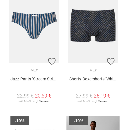
ZUR WUNSCHLISTE HINZUFÜGEN
ZUR W
MEY
MEY
Jazz-Pants "Stream Stripes"
Shorty-Boxershorts "White Squares"
22,99 €
20,69 €
27,99 €
25,19 €
inkl. MwSt. zzgl.
Versand
inkl. MwSt. zzgl.
Versand
-10%
-10%