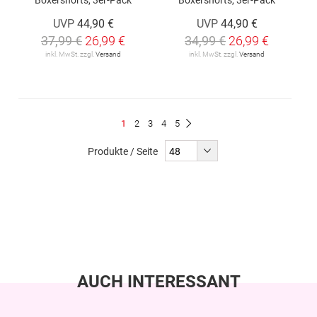
UVP
44,90 €
UVP
44,90 €
37,99 €
26,99 €
34,99 €
26,99 €
inkl. MwSt. zzgl.
Versand
inkl. MwSt. zzgl.
Versand
Seite
Du
Seite
Seite
Seite
Seite
1
2
3
4
5
Seite
Weiter
liest
Produkte / Seite
gerade
Seite
AUCH INTERESSANT