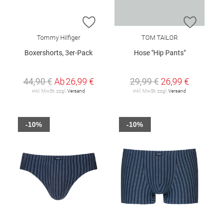
ZUR WUNSCHLISTE HINZUFÜGEN
ZUR W
Tommy Hilfiger
TOM TAILOR
Boxershorts, 3er-Pack
Hose "Hip Pants"
44,90 €
Ab
26,99 €
29,99 €
26,99 €
inkl. MwSt. zzgl.
Versand
inkl. MwSt. zzgl.
Versand
-10%
-10%