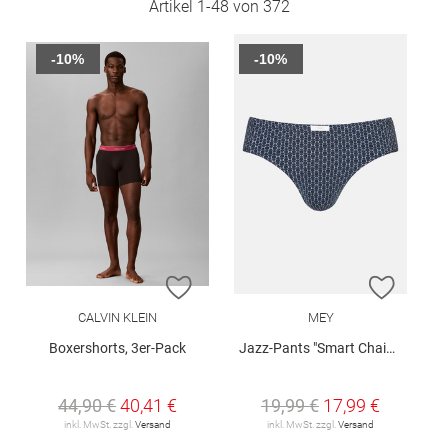
Artikel
1
-
48
von
372
-10%
-10%
ZUR WUNSCHLISTE HINZUFÜGEN
ZUR W
CALVIN KLEIN
MEY
Boxershorts, 3er-Pack
Jazz-Pants "Smart Chains"
44,90 €
40,41 €
19,99 €
17,99 €
inkl. MwSt. zzgl.
Versand
inkl. MwSt. zzgl.
Versand