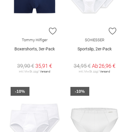
ZUR WUNSCHLISTE HINZUFÜGEN
ZUR W
Tommy Hilfiger
SCHIESSER
Boxershorts, 3er-Pack
Sportslip, 2er-Pack
39,90 €
35,91 €
34,95 €
Ab
26,96 €
inkl. MwSt. zzgl.
Versand
inkl. MwSt. zzgl.
Versand
-10%
-10%