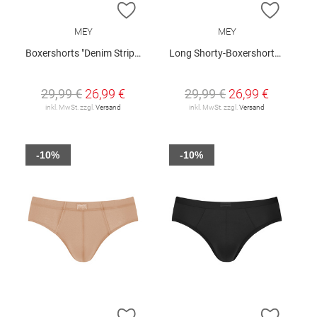
ZUR WUNSCHLISTE HINZUFÜGEN
ZUR W
MEY
MEY
Boxershorts "Denim Stripes"
Long Shorty-Boxershorts "Business Class"
29,99 €
26,99 €
29,99 €
26,99 €
inkl. MwSt. zzgl.
Versand
inkl. MwSt. zzgl.
Versand
-10%
-10%
ZUR WUNSCHLISTE HINZUFÜGEN
ZUR W