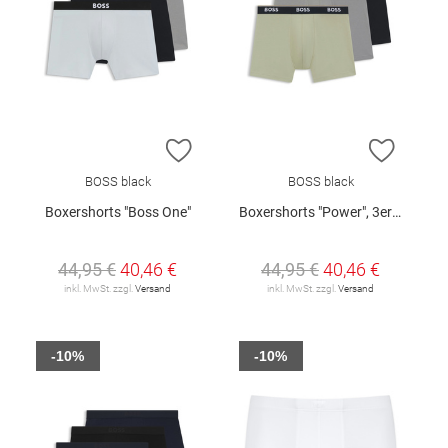
ZUR WUNSCHLISTE HINZUFÜGEN
ZUR W
BOSS black
BOSS black
Boxershorts "Boss One"
Boxershorts "Power", 3er-Pack
44,95 €
40,46 €
44,95 €
40,46 €
inkl. MwSt. zzgl.
Versand
inkl. MwSt. zzgl.
Versand
-10%
-10%