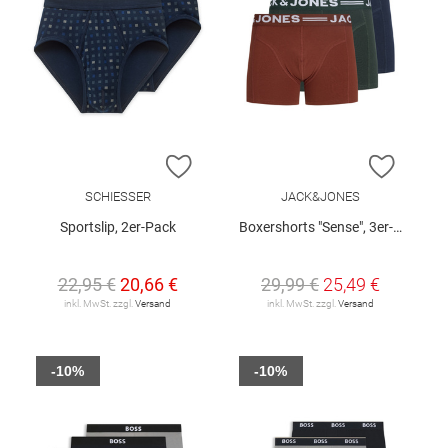
ZUR WUNSCHLISTE HINZUFÜGEN
ZUR W
SCHIESSER
JACK&JONES
Sportslip, 2er-Pack
Boxershorts "Sense", 3er-Pack
22,95 €
20,66 €
29,99 €
25,49 €
inkl. MwSt. zzgl.
Versand
inkl. MwSt. zzgl.
Versand
-10%
-10%