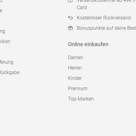
d
Versandkostenfrei ab 49€ 
Card
e
Kostenloser Rückversand
Bonuspunkte auf deine Bes
ung
xikon
Online einkaufen
Damen
ferung
Herren
Rückgabe
Kinder
Premium
Top-Marken