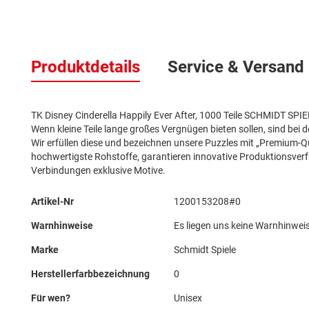
Zum
Anfang
Produktdetails
Service & Versand
der
Bildergalerie
springen
TK Disney Cinderella Happily Ever After, 1000 Teile SCHMIDT SPIE
Wenn kleine Teile lange großes Vergnügen bieten sollen, sind bei
Wir erfüllen diese und bezeichnen unsere Puzzles mit „Premium-Qu
hochwertigste Rohstoffe, garantieren innovative Produktionsverf
Verbindungen exklusive Motive.
Mehr
Artikel-Nr
1200153208#0
Informationen
Warnhinweise
Es liegen uns keine Warnhinweis
Marke
Schmidt Spiele
Herstellerfarbbezeichnung
0
Für wen?
Unisex