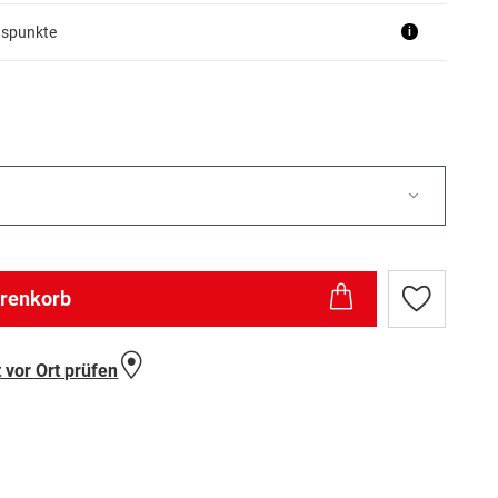
uspunkte
i
arenkorb
Zur
Wunschlist
hinzufügen
 vor Ort prüfen