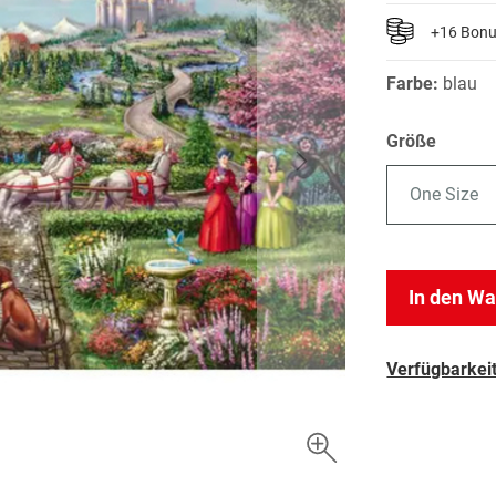
+16 Bon
Farbe:
blau
Größe
One Size
In den W
Verfügbarkeit