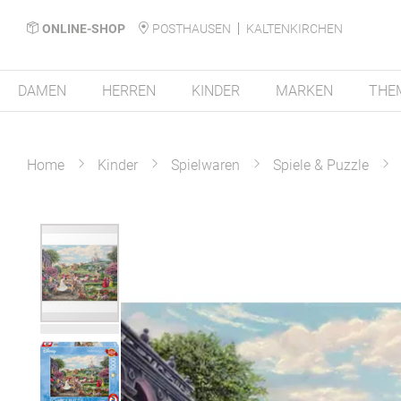
ONLINE-SHOP
POSTHAUSEN
KALTENKIRCHEN
DAMEN
HERREN
KINDER
MARKEN
THE
Home
Kinder
Spielwaren
Spiele & Puzzle
Zum
Ende
der
Bildergalerie
springen