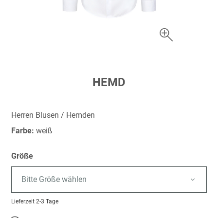
Zum
HEMD
Anfang
der
Bildergalerie
Herren Blusen / Hemden
springen
Farbe:
weiß
Größe
Bitte Größe wählen
Lieferzeit
2-3 Tage