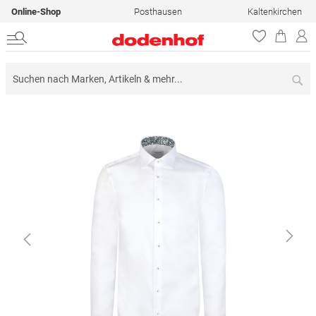
Online-Shop
Posthausen
Kaltenkirchen
Su
Zum
Ende
der
Bildergalerie
springen