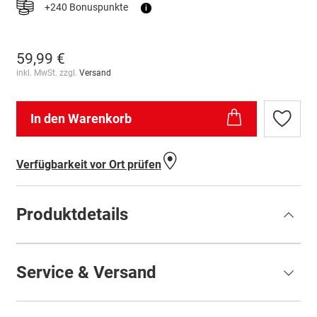
+240 Bonuspunkte
i
59,99 €
inkl. MwSt. zzgl.
Versand
In den Warenkorb
Zur
Wunschl
hinzufü
Verfügbarkeit vor Ort prüfen
Produktdetails
Service & Versand