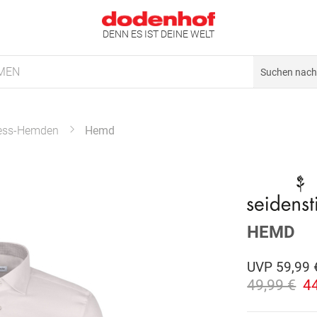
DENN ES IST DEINE WELT
MEN
ess-Hemden
Hemd
HEMD
UVP
59,99 
49,99 €
4