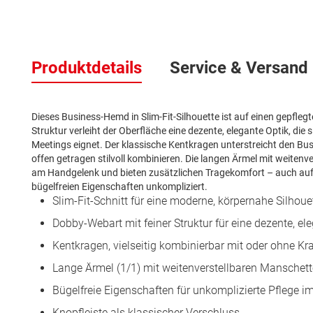
Zum
Anfang
Produktdetails
Service & Versand
der
Bildergalerie
springen
Dieses Business-Hemd in Slim-Fit-Silhouette ist auf einen gepflegt
Struktur verleiht der Oberfläche eine dezente, elegante Optik, die 
Meetings eignet. Der klassische Kentkragen unterstreicht den Bu
offen getragen stilvoll kombinieren. Die langen Ärmel mit weiten
am Handgelenk und bieten zusätzlichen Tragekomfort – auch auf 
bügelfreien Eigenschaften unkompliziert.
Slim-Fit-Schnitt für eine moderne, körpernahe Silhoue
Dobby-Webart mit feiner Struktur für eine dezente, el
Kentkragen, vielseitig kombinierbar mit oder ohne Kr
Lange Ärmel (1/1) mit weitenverstellbaren Manschett
Bügelfreie Eigenschaften für unkomplizierte Pflege i
Knopfleiste als klassischer Verschluss