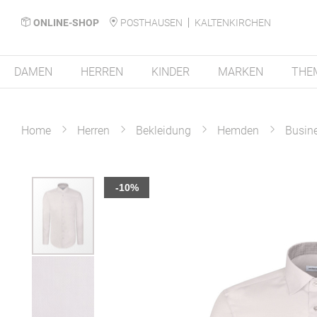
ONLINE-SHOP
POSTHAUSEN
KALTENKIRCHEN
DAMEN
HERREN
KINDER
MARKEN
THE
Home
Herren
Bekleidung
Hemden
Busin
Zum
-10%
Ende
der
Bildergalerie
springen