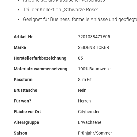
Teil der Kollektion „Schwarze Rose“
Geeignet für Business, formelle Anlässe und gepflegt
Mehr
Artikel-Nr
7201038471#05
Informationen
Marke
SEIDENSTICKER
Herstellerfarbbezeichnung
05
Materialzusammensetzung
100% Baumwolle
Passform
Slim Fit
Brusttasche
Nein
Für wen?
Herren
Fläche vor Ort
Cityhemden
Altersgruppe
Erwachsene
Saison
Frühjahr/Sommer