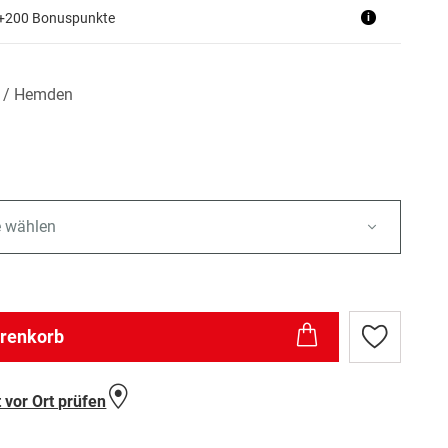
 +200 Bonuspunkte
i
n / Hemden
e wählen
arenkorb
Zur
Wunschlist
hinzufügen
 vor Ort prüfen