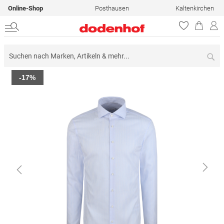
Online-Shop
Posthausen
Kaltenkirchen
Su
Zum
-17%
Ende
der
Bildergalerie
springen