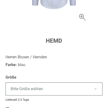
Zum
HEMD
Anfang
der
Bildergalerie
Herren Blusen / Hemden
springen
Farbe:
blau
Größe
Bitte Größe wählen
Lieferzeit
2-3 Tage