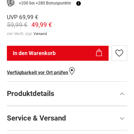
+200 bis +280 Bonuspunkte
i
UVP
69,99 €
59,99 €
49,99 €
inkl. MwSt. zzgl.
Versand
In den Warenkorb
Zur
Wunschl
hinzufü
Verfügbarkeit vor Ort prüfen
Produktdetails
Service & Versand