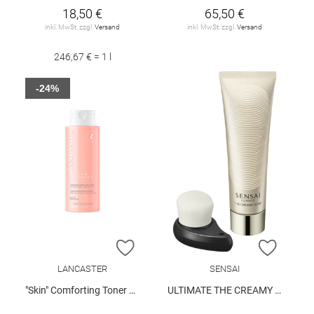
18,50 €
65,50 €
inkl. MwSt. zzgl.
Versand
inkl. MwSt. zzgl.
Versand
246,67 € = 1 l
-24%
ZUR WUNSCHLISTE HINZUFÜGEN
ZUR W
LANCASTER
SENSAI
"Skin" Comforting Toner 400 ml
ULTIMATE THE CREAMY SOAP