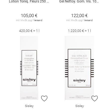
Lotion Toniq. Fleurs 250 ml
Gel Nettoy. Gom. Vis. 100 ml
105,00 €
122,00 €
inkl. MwSt. zzgl.
Versand
inkl. MwSt. zzgl.
Versand
420,00 € = 1 l
1.220,00 € = 1 l
ZUR WUNSCHLISTE HINZUFÜGEN
ZUR W
Sisley
Sisley