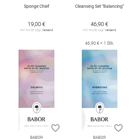
Sponge Chief
Cleansing Set "Balancing"
19,00 €
46,90 €
inkl. MwSt. zzgl.
Versand
inkl. MwSt. zzgl.
Versand
46,90 € = 1 Stk.
ZUR WUNSCHLISTE HINZUFÜGEN
ZUR W
BABOR
BABOR