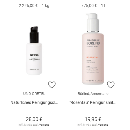
2.225,00 € = 1 kg
775,00 € = 1 l
ZUR WUNSCHLISTE HINZUFÜGEN
ZUR W
UND GRETEL
Börlind, Annemarie
Natürliches Reinigungsöl "Reine", 100 ml
"Rosentau" Reinigunsmilch 150 ml
28,00 €
19,95 €
inkl. MwSt. zzgl.
Versand
inkl. MwSt. zzgl.
Versand