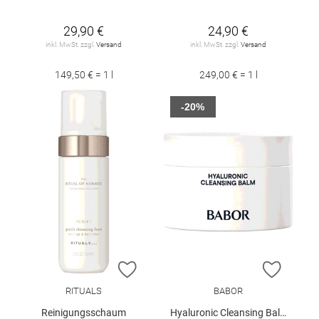
29,90 €
24,90 €
inkl. MwSt. zzgl.
Versand
inkl. MwSt. zzgl.
Versand
149,50 € = 1 l
249,00 € = 1 l
-20%
ZUR WUNSCHLISTE HINZUFÜGEN
ZUR W
RITUALS
BABOR
Reinigungsschaum
Hyaluronic Cleansing Balm 150 ml