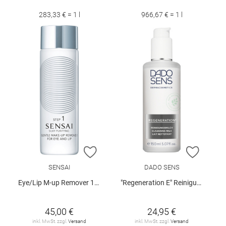
283,33 € = 1 l
966,67 € = 1 l
ZUR WUNSCHLISTE HINZUFÜGEN
ZUR W
SENSAI
DADO SENS
Eye/Lip M-up Remover 150 ml
"Regeneration E" Reinigungsmilch 150 ml
45,00 €
24,95 €
inkl. MwSt. zzgl.
Versand
inkl. MwSt. zzgl.
Versand