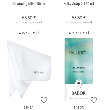
Cleansing Milk 150 ml
Milky Soap 2 150 ml
65,50 €
65,50 €
inkl. MwSt. zzgl.
Versand
inkl. MwSt. zzgl.
Versand
436,67 € = 1 l
436,67 € = 1 l
ZUR WUNSCHLISTE HINZUFÜGEN
ZUR W
SENSAI
BABOR