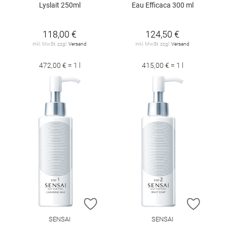
Lyslait 250ml
Eau Efficaca 300 ml
118,00 €
124,50 €
inkl. MwSt. zzgl.
Versand
inkl. MwSt. zzgl.
Versand
472,00 € = 1 l
415,00 € = 1 l
ZUR WUNSCHLISTE HINZUFÜGEN
ZUR W
SENSAI
SENSAI