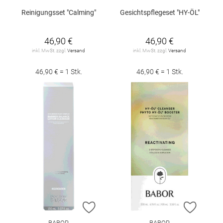
Reinigungsset "Calming"
Gesichtspflegeset "HY-ÖL"
46,90 €
46,90 €
inkl. MwSt. zzgl.
Versand
inkl. MwSt. zzgl.
Versand
46,90 € = 1 Stk.
46,90 € = 1 Stk.
ZUR WUNSCHLISTE HINZUFÜGEN
ZUR W
BABOR
BABOR