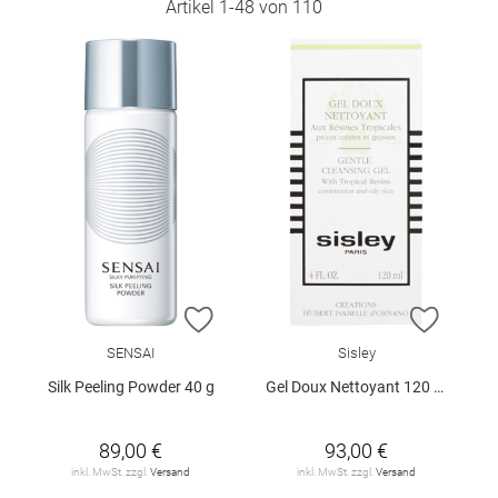
Artikel
1
-
48
von
110
ZUR WUNSCHLISTE HINZUFÜGEN
ZUR W
SENSAI
Sisley
Silk Peeling Powder 40 g
Gel Doux Nettoyant 120 ml
89,00 €
93,00 €
inkl. MwSt. zzgl.
Versand
inkl. MwSt. zzgl.
Versand