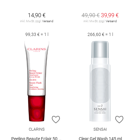
14,90 €
49,90 €
39,99 €
inkl. MwSt. zzgl.
Versand
inkl. MwSt. zzgl.
Versand
99,33 € = 1 l
266,60 € = 1 l
ZUR WUNSCHLISTE HINZUFÜGEN
ZUR W
CLARINS
SENSAI
Peeling Beaute Eclair 50 ml
Clear Gel Wash 145 ml