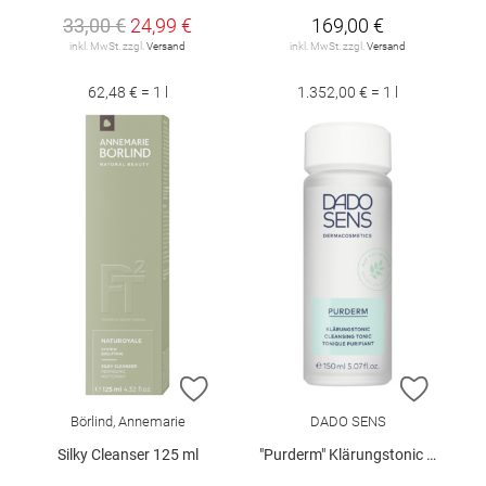
33,00 €
24,99 €
169,00 €
inkl. MwSt. zzgl.
Versand
inkl. MwSt. zzgl.
Versand
62,48 € = 1 l
1.352,00 € = 1 l
ZUR WUNSCHLISTE HINZUFÜGEN
ZUR W
Börlind, Annemarie
DADO SENS
Silky Cleanser 125 ml
"Purderm" Klärungstonic 150 ml