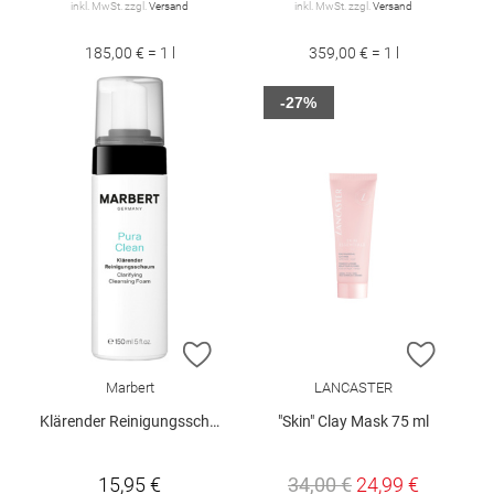
inkl. MwSt. zzgl.
Versand
inkl. MwSt. zzgl.
Versand
185,00 € = 1 l
359,00 € = 1 l
-27%
ZUR WUNSCHLISTE HINZUFÜGEN
ZUR W
Marbert
LANCASTER
Klärender Reinigungsschaum 150 ml
"Skin" Clay Mask 75 ml
15,95 €
34,00 €
24,99 €