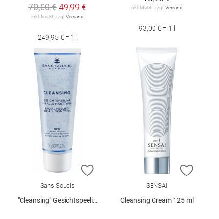
70,00 €
49,99 €
inkl. MwSt. zzgl.
Versand
inkl. MwSt. zzgl.
Versand
93,00 € = 1 l
249,95 € = 1 l
ZUR WUNSCHLISTE HINZUFÜGEN
ZUR W
Sans Soucis
SENSAI
"Cleansing" Gesichtspeeling 75 ml
Cleansing Cream 125 ml