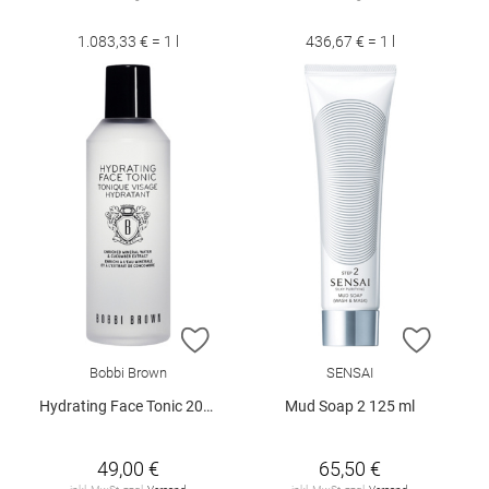
1.083,33 € = 1 l
436,67 € = 1 l
ZUR WUNSCHLISTE HINZUFÜGEN
ZUR W
Bobbi Brown
SENSAI
Hydrating Face Tonic 200 ml
Mud Soap 2 125 ml
49,00 €
65,50 €