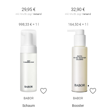
29,95 €
32,90 €
inkl. MwSt. zzgl.
Versand
inkl. MwSt. zzgl.
Versand
998,33 € = 1 l
164,50 € = 1 l
ZUR WUNSCHLISTE HINZUFÜGEN
ZUR W
BABOR
BABOR
Schaum
Booster