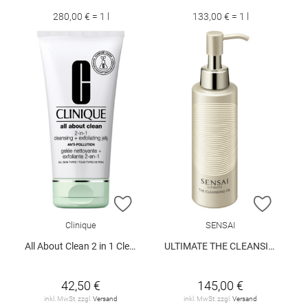
280,00 € = 1 l
133,00 € = 1 l
ZUR WUNSCHLISTE HINZUFÜGEN
ZUR W
Clinique
SENSAI
All About Clean 2 in 1 Cleansing 150 ml
ULTIMATE THE CLEANSING OIL
42,50 €
145,00 €
inkl. MwSt. zzgl.
Versand
inkl. MwSt. zzgl.
Versand