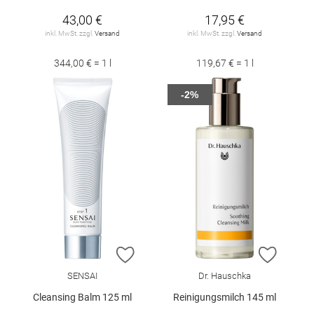
43,00 €
17,95 €
inkl. MwSt. zzgl.
Versand
inkl. MwSt. zzgl.
Versand
344,00 € = 1 l
119,67 € = 1 l
-2%
ZUR WUNSCHLISTE HINZUFÜGEN
ZUR W
SENSAI
Dr. Hauschka
Cleansing Balm 125 ml
Reinigungsmilch 145 ml