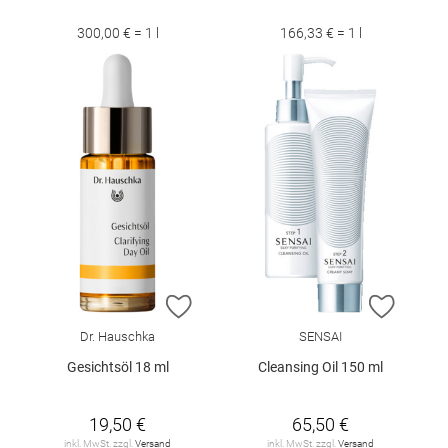
300,00 € = 1 l
166,33 € = 1 l
ZUR WUNSCHLISTE HINZUFÜGEN
ZUR W
Dr. Hauschka
SENSAI
Gesichtsöl 18 ml
Cleansing Oil 150 ml
19,50 €
65,50 €
inkl. MwSt. zzgl.
Versand
inkl. MwSt. zzgl.
Versand