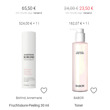
65,50 €
24,00 €
23,50 €
inkl. MwSt. zzgl.
Versand
inkl. MwSt. zzgl.
Versand
524,00 € = 1 l
162,07 € = 1 l
ZUR WUNSCHLISTE HINZUFÜGEN
ZUR W
Börlind, Annemarie
BABOR
Fruchtsäure-Peeling 30 ml
Toner