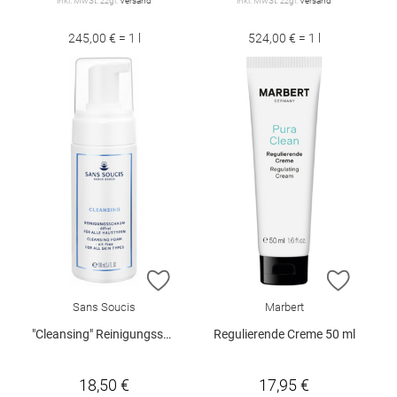
inkl. MwSt. zzgl.
Versand
inkl. MwSt. zzgl.
Versand
245,00 € = 1 l
524,00 € = 1 l
ZUR WUNSCHLISTE HINZUFÜGEN
ZUR W
Sans Soucis
Marbert
"Cleansing" Reinigungsschaum 100 ml
Regulierende Creme 50 ml
18,50 €
17,95 €