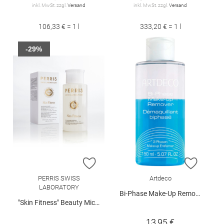
inkl. MwSt. zzgl.
Versand
inkl. MwSt. zzgl.
Versand
106,33 € = 1 l
333,20 € = 1 l
-29%
ZUR WUNSCHLISTE HINZUFÜGEN
ZUR W
PERRIS SWISS
Artdeco
LABORATORY
Bi-Phase Make-Up Remover 150 ml
"Skin Fitness" Beauty Micellar Water Make-up Remover 200 ml
13,95 €