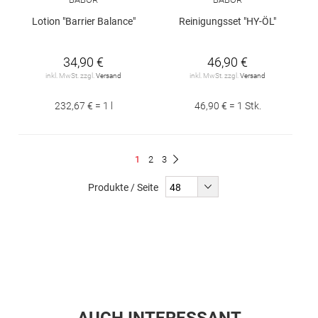
Lotion "Barrier Balance"
Reinigungsset "HY-ÖL"
34,90 €
46,90 €
inkl. MwSt. zzgl.
Versand
inkl. MwSt. zzgl.
Versand
232,67 € = 1 l
46,90 € = 1 Stk.
Seite
Du
Seite
Seite
1
2
3
Seite
Weiter
liest
Produkte / Seite
gerade
Seite
AUCH INTERESSANT