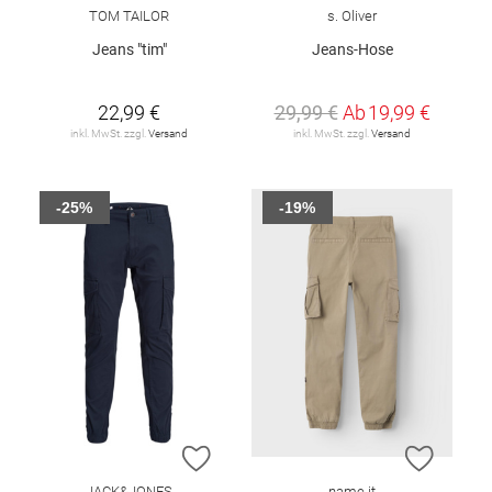
TOM TAILOR
s. Oliver
Jeans "tim"
Jeans-Hose
22,99 €
29,99 €
Ab
19,99 €
inkl. MwSt. zzgl.
Versand
inkl. MwSt. zzgl.
Versand
-25%
-19%
ZUR WUNSCHLISTE HINZUFÜGEN
ZUR W
JACK&JONES
name it