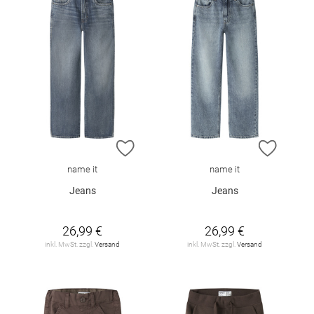
ZUR WUNSCHLISTE HINZUFÜGEN
ZUR W
name it
name it
Jeans
Jeans
26,99 €
26,99 €
inkl. MwSt. zzgl.
Versand
inkl. MwSt. zzgl.
Versand