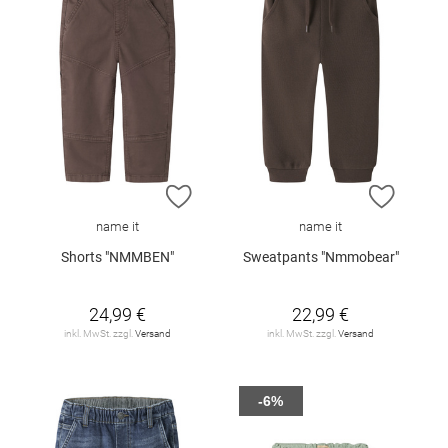
ZUR WUNSCHLISTE HINZUFÜGEN
ZUR W
name it
name it
Shorts "NMMBEN"
Sweatpants "Nmmobear"
24,99 €
22,99 €
inkl. MwSt. zzgl.
Versand
inkl. MwSt. zzgl.
Versand
-6%