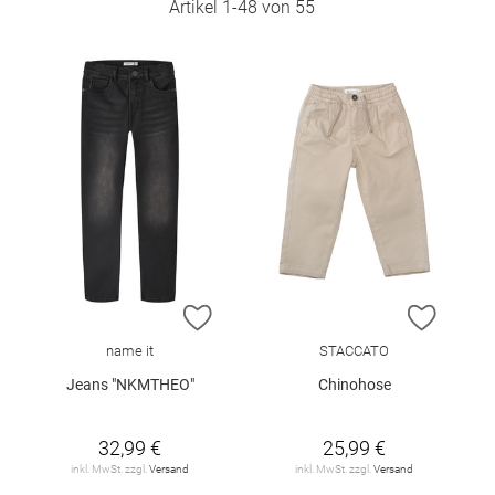
Artikel
1
-
48
von
55
ZUR WUNSCHLISTE HINZUFÜGEN
ZUR W
name it
STACCATO
Jeans "NKMTHEO"
Chinohose
32,99 €
25,99 €
inkl. MwSt. zzgl.
Versand
inkl. MwSt. zzgl.
Versand