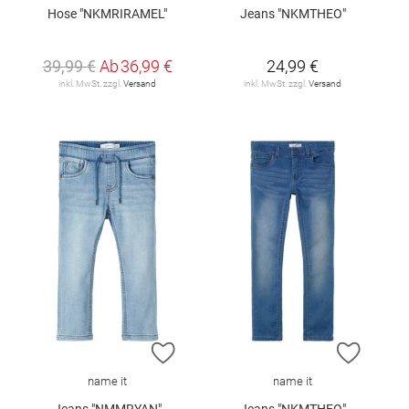
Hose "NKMRIRAMEL"
Jeans "NKMTHEO"
39,99 €
Ab
36,99 €
24,99 €
inkl. MwSt. zzgl.
Versand
inkl. MwSt. zzgl.
Versand
ZUR WUNSCHLISTE HINZUFÜGEN
ZUR W
name it
name it
Jeans "NMMRYAN"
Jeans "NKMTHEO"