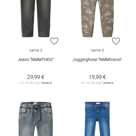
ZUR WUNSCHLISTE HINZUFÜGEN
ZUR W
name it
name it
Jeans "NMMTHEO"
Jogginghose "NMMVaron"
29,99 €
19,99 €
inkl. MwSt. zzgl.
Versand
inkl. MwSt. zzgl.
Versand