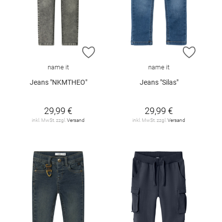
ZUR WUNSCHLISTE HINZUFÜGEN
ZUR W
name it
name it
Jeans "NKMTHEO"
Jeans "Silas"
29,99 €
29,99 €
inkl. MwSt. zzgl.
Versand
inkl. MwSt. zzgl.
Versand