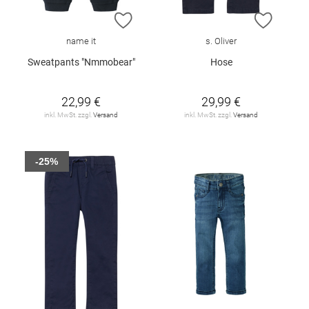
ZUR WUNSCHLISTE HINZUFÜGEN
ZUR W
name it
s. Oliver
Sweatpants "Nmmobear"
Hose
22,99 €
29,99 €
inkl. MwSt. zzgl.
Versand
inkl. MwSt. zzgl.
Versand
-25%