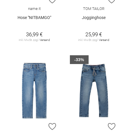
name it
TOM TAILOR
Hose "NITBAMGO"
Jogginghose
36,99 €
25,99 €
inkl. MwSt. zzgl.
Versand
inkl. MwSt. zzgl.
Versand
-33%
ZUR WUNSCHLISTE HINZUFÜGEN
ZUR W