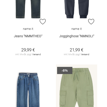
ZUR WUNSCHLISTE HINZUFÜGEN
ZUR W
name it
name it
Jeans "NMMTHEO"
Jogginghose "NMNOLI"
29,99 €
21,99 €
inkl. MwSt. zzgl.
Versand
inkl. MwSt. zzgl.
Versand
-6%