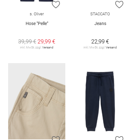
ZUR WUNSCHLISTE HINZUFÜGEN
ZUR W
s. Oliver
STACCATO
Hose "Pelle"
Jeans
39,99 €
29,99 €
22,99 €
inkl. MwSt. zzgl.
Versand
inkl. MwSt. zzgl.
Versand
ZUR WUNSCHLISTE HINZUFÜGEN
ZUR W