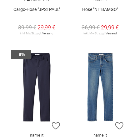
Cargo-Hose "JPSTPAUL"
Hose "NITBAMGO"
39,99 €
29,99 €
36,99 €
29,99 €
inkl. MwSt. zzgl.
Versand
inkl. MwSt. zzgl.
Versand
-8%
ZUR WUNSCHLISTE HINZUFÜGEN
ZUR W
name it
name it