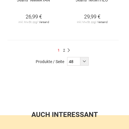
26,99 €
29,99 €
inkl. MwSt. zzgl.
Versand
inkl. MwSt. zzgl.
Versand
Seite
Du
Seite
1
2
Seite
Weiter
liest
Produkte / Seite
gerade
Seite
AUCH INTERESSANT