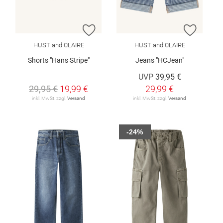
ZUR WUNSCHLISTE HINZUFÜGEN
ZUR W
HUST and CLAIRE
HUST and CLAIRE
Shorts "Hans Stripe"
Jeans "HCJean"
UVP
39,95 €
29,95 €
19,99 €
29,99 €
inkl. MwSt. zzgl.
Versand
inkl. MwSt. zzgl.
Versand
-24%