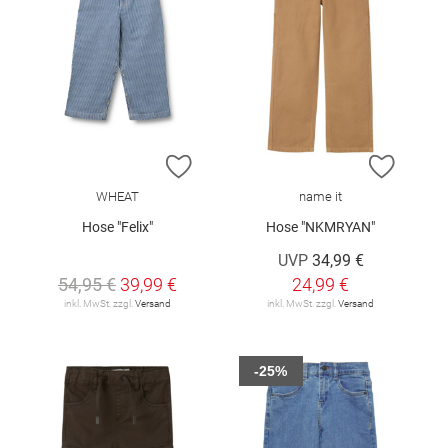
ZUR WUNSCHLISTE HINZUFÜGEN
ZUR W
WHEAT
name it
Hose "Felix"
Hose "NKMRYAN"
UVP
34,99 €
54,95 €
39,99 €
24,99 €
inkl. MwSt. zzgl.
Versand
inkl. MwSt. zzgl.
Versand
-25%