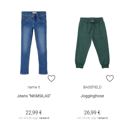
ZUR WUNSCHLISTE HINZUFÜGEN
ZUR W
name it
BASEFIELD
Jeans "NKMSILAS"
Jogginghose
22,99 €
26,99 €
inkl. MwSt. zzgl.
Versand
inkl. MwSt. zzgl.
Versand