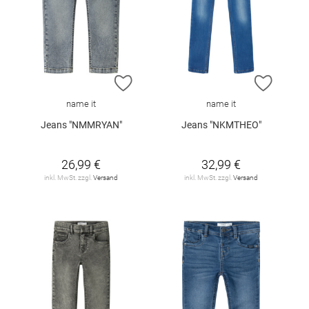
ZUR WUNSCHLISTE HINZUFÜGEN
ZUR W
name it
name it
Jeans "NMMRYAN"
Jeans "NKMTHEO"
26,99 €
32,99 €
inkl. MwSt. zzgl.
Versand
inkl. MwSt. zzgl.
Versand