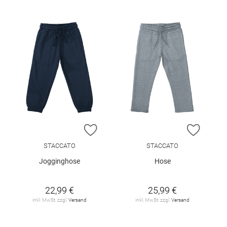
ZUR WUNSCHLISTE HINZUFÜGEN
ZUR W
STACCATO
STACCATO
Jogginghose
Hose
22,99 €
25,99 €
inkl. MwSt. zzgl.
Versand
inkl. MwSt. zzgl.
Versand