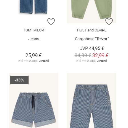
ZUR WUNSCHLISTE HINZUFÜGEN
ZUR W
TOM TAILOR
HUST and CLAIRE
Jeans
Cargohose "Trevor"
UVP
44,95 €
25,99 €
34,99 €
32,99 €
inkl. MwSt. zzgl.
Versand
inkl. MwSt. zzgl.
Versand
-33%