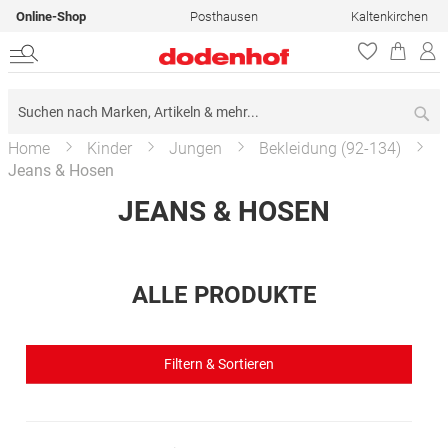
Online-Shop
Posthausen
Kaltenkirchen
Su
Home
Kinder
Jungen
Bekleidung (92-134)
Jeans & Hosen
JEANS & HOSEN
ALLE PRODUKTE
Filtern & Sortieren