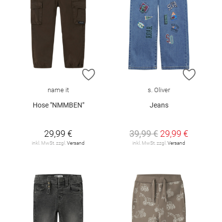
ZUR WUNSCHLISTE HINZUFÜGEN
ZUR W
name it
s. Oliver
Hose "NMMBEN"
Jeans
29,99 €
39,99 €
29,99 €
inkl. MwSt. zzgl.
Versand
inkl. MwSt. zzgl.
Versand