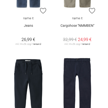
ZUR WUNSCHLISTE HINZUFÜGEN
ZUR W
name it
name it
Jeans
Cargohose "NMMBEN"
26,99 €
32,99 €
24,99 €
inkl. MwSt. zzgl.
Versand
inkl. MwSt. zzgl.
Versand