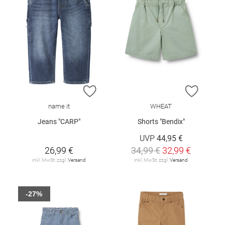
ZUR WUNSCHLISTE HINZUFÜGEN
ZUR W
name it
WHEAT
Jeans "CARP"
Shorts "Bendix"
UVP
44,95 €
26,99 €
34,99 €
32,99 €
inkl. MwSt. zzgl.
Versand
inkl. MwSt. zzgl.
Versand
-27%