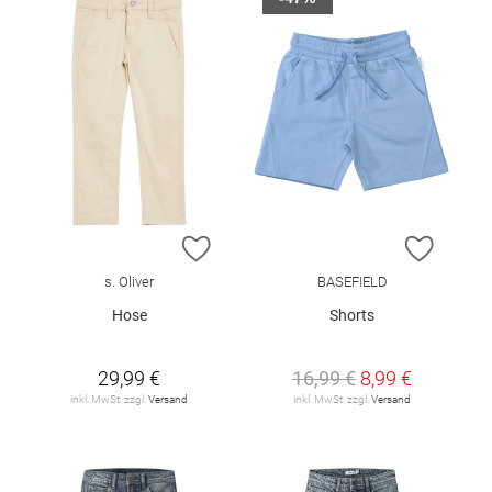
ZUR WUNSCHLISTE HINZUFÜGEN
ZUR W
s. Oliver
BASEFIELD
Hose
Shorts
29,99 €
16,99 €
8,99 €
inkl. MwSt. zzgl.
Versand
inkl. MwSt. zzgl.
Versand