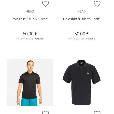
ZUR WUNSCHLISTE HINZUFÜGEN
ZUR W
HEAD
HEAD
Poloshirt "Club 25 Tech"
Poloshirt "Club 25 Tech"
50,00 €
50,00 €
inkl. MwSt. zzgl.
Versand
inkl. MwSt. zzgl.
Versand
ZUR WUNSCHLISTE HINZUFÜGEN
ZUR W