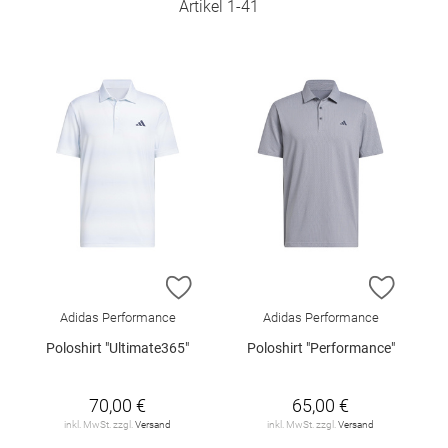
Artikel
1
-
41
ZUR WUNSCHLISTE HINZUFÜGEN
ZUR W
Adidas Performance
Adidas Performance
Poloshirt "Ultimate365"
Poloshirt "Performance"
70,00 €
65,00 €
inkl. MwSt. zzgl.
Versand
inkl. MwSt. zzgl.
Versand