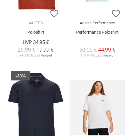
ZUR WUNSCHLISTE HINZUFÜGEN
ZUR W
KILLTEC
Adidas Performance
Poloshirt
Performance Poloshirt
UVP
34,95 €
29,99 €
19,99 €
50,00 €
44,99 €
inkl. MwSt. zzgl.
Versand
inkl. MwSt. zzgl.
Versand
-33%