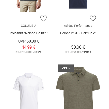
ZUR WUNSCHLISTE HINZUFÜGEN
ZUR W
COLUMBIA
Adidas Performance
Poloshirt "Nelson Point™"
Poloshirt "ADI Perf Polo"
UVP
50,00 €
44,99 €
50,00 €
inkl. MwSt. zzgl.
Versand
inkl. MwSt. zzgl.
Versand
-33%