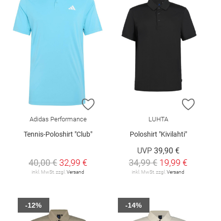
ZUR WUNSCHLISTE HINZUFÜGEN
ZUR W
Adidas Performance
LUHTA
Tennis-Poloshirt "Club"
Poloshirt "Kivilahti"
UVP
39,90 €
40,00 €
32,99 €
34,99 €
19,99 €
inkl. MwSt. zzgl.
Versand
inkl. MwSt. zzgl.
Versand
-12%
-14%