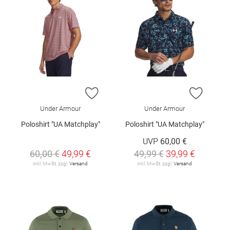
ZUR WUNSCHLISTE HINZUFÜGEN
ZUR W
Under Armour
Under Armour
Poloshirt "UA Matchplay"
Poloshirt "UA Matchplay"
UVP
60,00 €
60,00 €
49,99 €
49,99 €
39,99 €
inkl. MwSt. zzgl.
Versand
inkl. MwSt. zzgl.
Versand