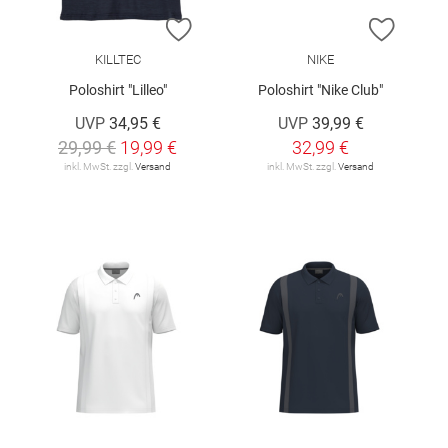
ZUR WUNSCHLISTE HINZUFÜGEN
ZUR W
KILLTEC
NIKE
Poloshirt "Lilleo"
Poloshirt "Nike Club"
UVP
34,95 €
UVP
39,99 €
29,99 €
19,99 €
32,99 €
inkl. MwSt. zzgl.
Versand
inkl. MwSt. zzgl.
Versand