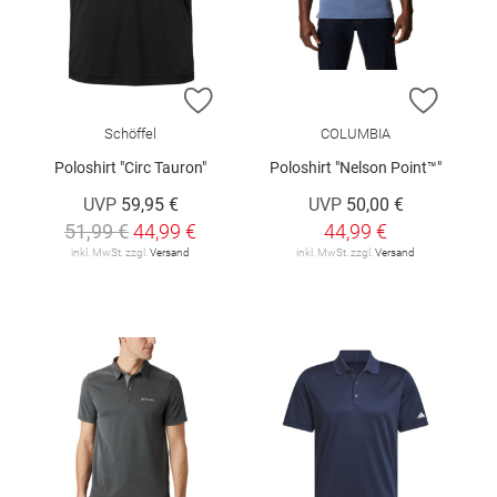
ZUR WUNSCHLISTE HINZUFÜGEN
ZUR W
Schöffel
COLUMBIA
Poloshirt "Circ Tauron"
Poloshirt "Nelson Point™"
UVP
59,95 €
UVP
50,00 €
51,99 €
44,99 €
44,99 €
inkl. MwSt. zzgl.
Versand
inkl. MwSt. zzgl.
Versand