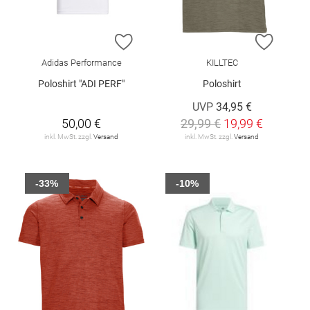
ZUR WUNSCHLISTE HINZUFÜGEN
ZUR W
Adidas Performance
KILLTEC
Poloshirt "ADI PERF"
Poloshirt
UVP
34,95 €
50,00 €
29,99 €
19,99 €
inkl. MwSt. zzgl.
Versand
inkl. MwSt. zzgl.
Versand
-33%
-10%