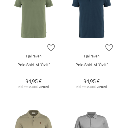
ZUR WUNSCHLISTE HINZUFÜGEN
ZUR W
Fjällräven
Fjällräven
Polo Shirt M "Övik"
Polo Shirt M "Övik"
94,95 €
94,95 €
inkl. MwSt. zzgl.
Versand
inkl. MwSt. zzgl.
Versand