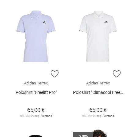
ZUR WUNSCHLISTE HINZUFÜGEN
ZUR W
Adidas Terrex
Adidas Terrex
Poloshirt "Freelift Pro"
Poloshirt "Climacool Freelift Pro"
65,00 €
65,00 €
inkl. MwSt. zzgl.
Versand
inkl. MwSt. zzgl.
Versand
-20%