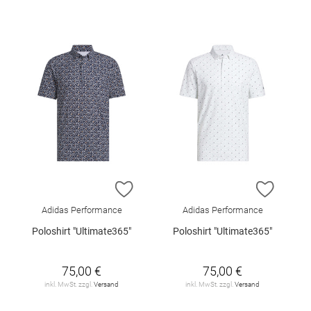
ZUR WUNSCHLISTE HINZUFÜGEN
ZUR W
Adidas Performance
Adidas Performance
Poloshirt "Ultimate365"
Poloshirt "Ultimate365"
75,00 €
75,00 €
inkl. MwSt. zzgl.
Versand
inkl. MwSt. zzgl.
Versand