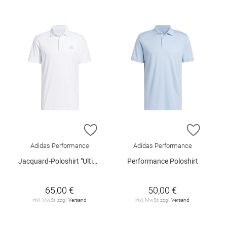
ZUR WUNSCHLISTE HINZUFÜGEN
ZUR W
Adidas Performance
Adidas Performance
Jacquard-Poloshirt "Ultimate365"
Performance Poloshirt
65,00 €
50,00 €
inkl. MwSt. zzgl.
Versand
inkl. MwSt. zzgl.
Versand