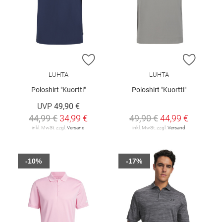
ZUR WUNSCHLISTE HINZUFÜGEN
ZUR W
LUHTA
LUHTA
Poloshirt "Kuortti"
Poloshirt "Kuortti"
UVP
49,90 €
44,99 €
34,99 €
49,90 €
44,99 €
inkl. MwSt. zzgl.
Versand
inkl. MwSt. zzgl.
Versand
-10%
-17%