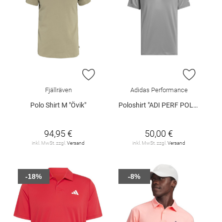
ZUR WUNSCHLISTE HINZUFÜGEN
ZUR W
Fjällräven
Adidas Performance
Polo Shirt M "Övik"
Poloshirt "ADI PERF POLO"
94,95 €
50,00 €
inkl. MwSt. zzgl.
Versand
inkl. MwSt. zzgl.
Versand
-18%
-8%