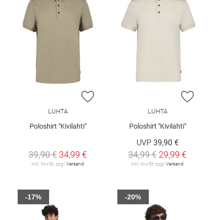
ZUR WUNSCHLISTE HINZUFÜGEN
ZUR W
LUHTA
LUHTA
Poloshirt "Kivilahti"
Poloshirt "Kivilahti"
UVP
39,90 €
39,90 €
34,99 €
34,99 €
29,99 €
inkl. MwSt. zzgl.
Versand
inkl. MwSt. zzgl.
Versand
-17%
-20%