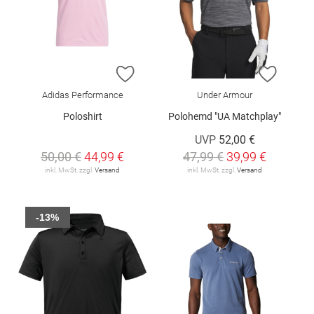
ZUR WUNSCHLISTE HINZUFÜGEN
ZUR W
Adidas Performance
Under Armour
Poloshirt
Polohemd "UA Matchplay"
UVP
52,00 €
50,00 €
44,99 €
47,99 €
39,99 €
inkl. MwSt. zzgl.
Versand
inkl. MwSt. zzgl.
Versand
-13%