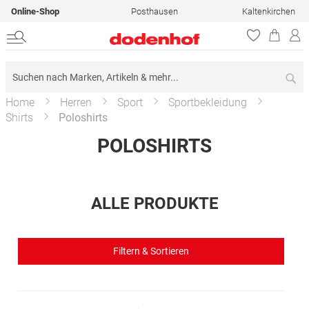
Online-Shop
Posthausen
Kaltenkirchen
Su
Home
Herren
Sport
Sportbekleidung
Shirts
Poloshirts
POLOSHIRTS
ALLE PRODUKTE
Filtern & Sortieren