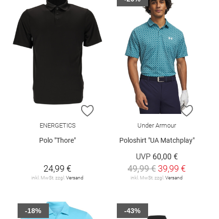
ZUR WUNSCHLISTE HINZUFÜGEN
ZUR W
ENERGETICS
Under Armour
Polo "Thore"
Poloshirt "UA Matchplay"
UVP
60,00 €
24,99 €
49,99 €
39,99 €
inkl. MwSt. zzgl.
Versand
inkl. MwSt. zzgl.
Versand
-18%
-43%