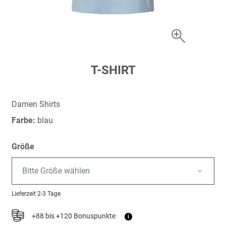
Zum
T-SHIRT
Anfang
der
Bildergalerie
Damen Shirts
springen
Farbe:
blau
Größe
Bitte Größe wählen
Lieferzeit
2-3 Tage
+88 bis +120 Bonuspunkte
i