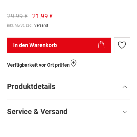
29,99 €
21,99 €
inkl. MwSt. zzgl.
Versand
In den Warenkorb
Zur
Wunschl
hinzufü
Verfügbarkeit vor Ort prüfen
Produktdetails
Service & Versand