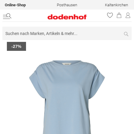
Online-Shop
Posthausen
Kaltenkirchen
Su
Zum
-27%
Ende
der
Bildergalerie
springen