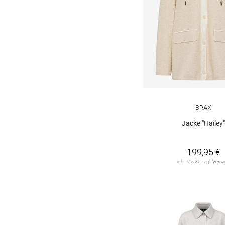
STOY
1
THE MERCER
1
THE NORTH FACE
2
TOM TAILOR
4
TOMMY JEANS
1
BRAX
Tom Tailor PLUS
1
Jacke "Hailey
Tommy Hilfiger
1
VARLEY
1
199,95 €
inkl. MwSt. zzgl.
Vers
WELLENSTEYN
19
WOOLRICH
6
ZHRILL
1