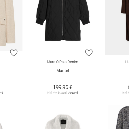
ZUR WUNSCHLISTE HINZUFÜGEN
ZUR WUNSCHLIST
Marc O'Polo Denim
L
"
Mantel
199,95 €
and
inkl. MwSt. zzgl.
Versand
inkl.