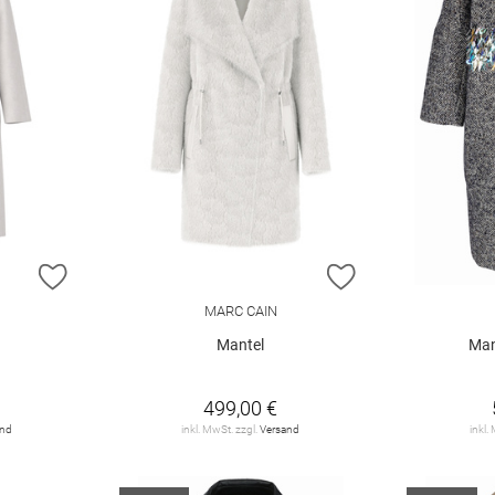
ZUR WUNSCHLISTE HINZUFÜGEN
ZUR WUNSCHLIST
MARC CAIN
Mantel
Man
499,00 €
and
inkl. MwSt. zzgl.
Versand
inkl.