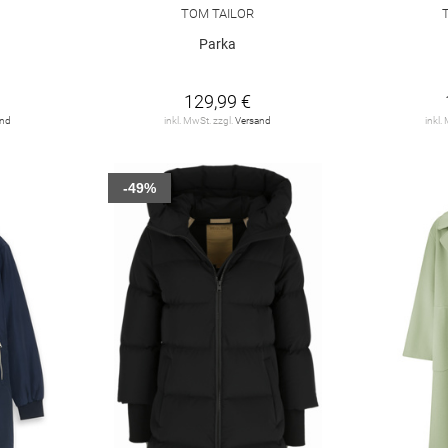
TOM TAILOR
"
Parka
129,99 €
and
inkl. MwSt. zzgl.
Versand
inkl.
-49%