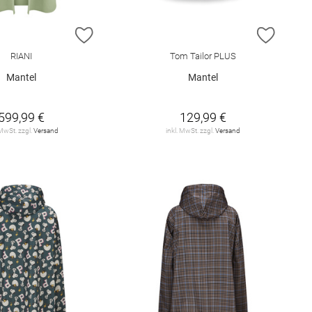
E HINZUFÜGEN
ZUR WUNSCHLISTE HINZUFÜGEN
ZUR W
RIANI
Tom Tailor PLUS
Mantel
Mantel
599,99 €
129,99 €
 MwSt. zzgl.
Versand
inkl. MwSt. zzgl.
Versand