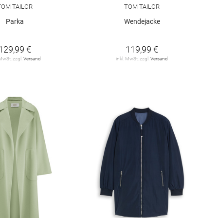
TOM TAILOR
TOM TAILOR
Parka
Wendejacke
129,99 €
119,99 €
 MwSt. zzgl.
Versand
inkl. MwSt. zzgl.
Versand