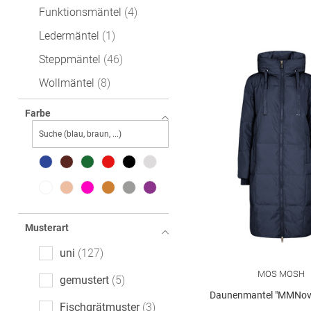
Funktionsmäntel
4
Ledermäntel
1
Steppmäntel
46
Wollmäntel
8
Farbe
Musterart
uni
127
MOS MOSH
gemustert
5
Daunenmantel "MMNov
Fischgrätmuster
3