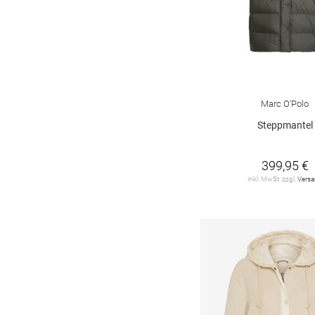
MOS MOSH
1
MUNTHE
1
Marc O'Polo
3
Marc O'Polo Denim
Marc O'Polo
2
Steppmantel
No. 1 Como
4
ONLY
3
399,95 €
inkl. MwSt. zzgl.
Vers
PARAJUMPERS
1
RIANI
2
RINO & PELLE
8
SAVE THE DUCK
2
SELECTED / FEMME
1