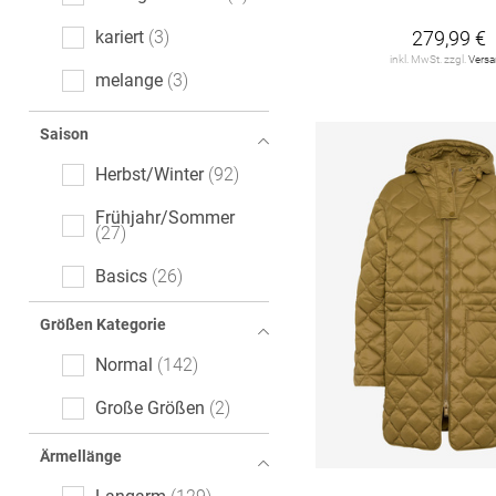
279,99 €
kariert
3
inkl. MwSt. zzgl.
Vers
melange
3
Denim
1
Saison
Hahnentritt
1
Herbst/Winter
92
Mottoprint
1
Frühjahr/Sommer
27
Basics
26
Größen Kategorie
Normal
142
Große Größen
2
Ärmellänge