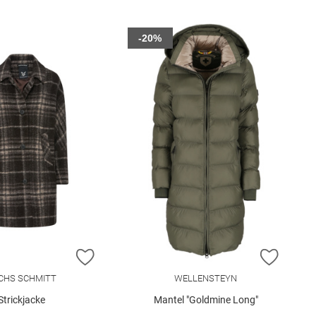
-20%
E HINZUFÜGEN
ZUR WUNSCHLISTE HINZUFÜGEN
ZUR W
CHS SCHMITT
WELLENSTEYN
Strickjacke
Mantel "Goldmine Long"