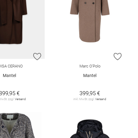
E HINZUFÜGEN
ZUR WUNSCHLISTE HINZUFÜGEN
ZUR W
UISA CERANO
Marc O'Polo
Mantel
Mantel
899,95 €
399,95 €
 MwSt. zzgl.
Versand
inkl. MwSt. zzgl.
Versand