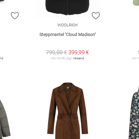
ZUR WUNSCHLISTE HINZUFÜGEN
ZUR WUNSCHLIST
WOOLRICH
Steppmantel "Cloud Madison"
790,00 €
399,99 €
and
inkl. MwSt. zzgl.
Versand
inkl.