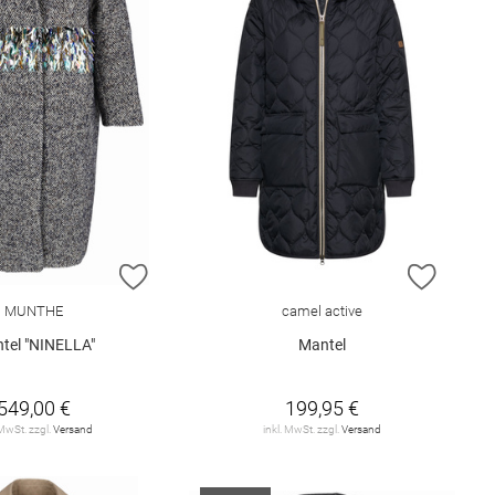
E HINZUFÜGEN
ZUR WUNSCHLISTE HINZUFÜGEN
ZUR W
MUNTHE
camel active
tel "NINELLA"
Mantel
549,00 €
199,95 €
 MwSt. zzgl.
Versand
inkl. MwSt. zzgl.
Versand