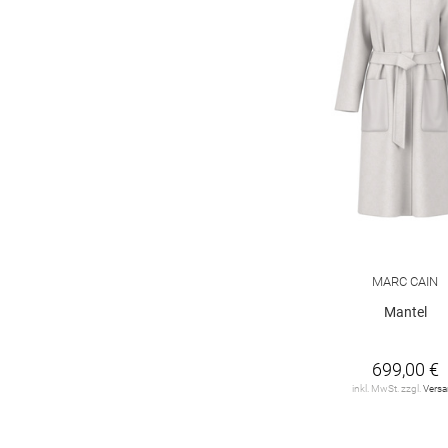
camel active
8
comma
2
ginatricot
1
khujo
22
miss goodlife
2
s. Oliver
1
MARC CAIN
Mantel
699,00 €
inkl. MwSt. zzgl.
Vers