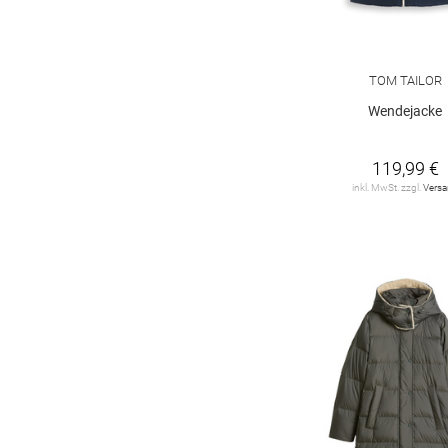
DENIM Tom Tailor
1
FUCHS SCHMITT
5
TOM TAILOR
GIL BRET
1
Wendejacke
GUIDO MARIA
KRETSCHMER
1
119,99 €
inkl. MwSt. zzgl.
Vers
HERRLICHER
1
HUGO
2
JDY
4
JOOP!
1
KILLTEC
2
LUISA CERANO
1
MARC CAIN
2