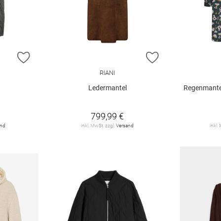
ZUR WUNSCHLISTE HINZUFÜGEN
ZUR WUNSCHLIST
RIANI
Ledermantel
Regenmante
799,99 €
and
inkl. MwSt. zzgl.
Versand
inkl.