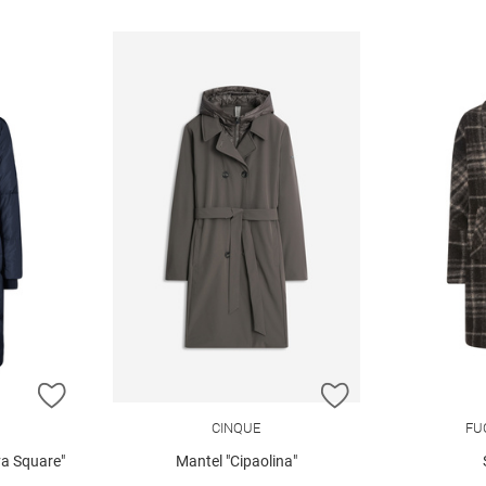
ZUR WUNSCHLISTE HINZUFÜGEN
ZUR WUNSCHLIST
CINQUE
FU
a Square"
Mantel "Cipaolina"