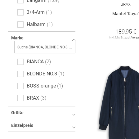
Langarm
129
BRAX
3/4-Arm
1
Mantel "Kaya
Halbarm
1
189,95 €
Marke
inkl. MwSt. zzgl.
Vers
BIANCA
2
BLONDE NO.8
1
BOSS orange
1
BRAX
3
Barbara Lebek
6
Größe
CINQUE
6
Einzelpreis
CODELLO
2