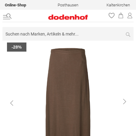
Online-Shop
Posthausen
Kaltenkirchen
Su
Zum
-28%
Ende
der
Bildergalerie
springen