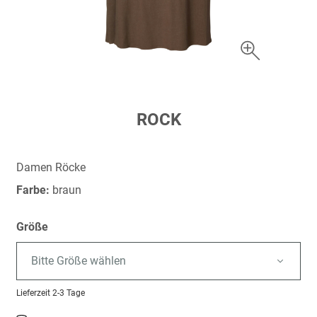
Zum
ROCK
Anfang
der
Bildergalerie
Damen Röcke
springen
Farbe:
braun
Größe
Bitte Größe wählen
Lieferzeit
2-3 Tage