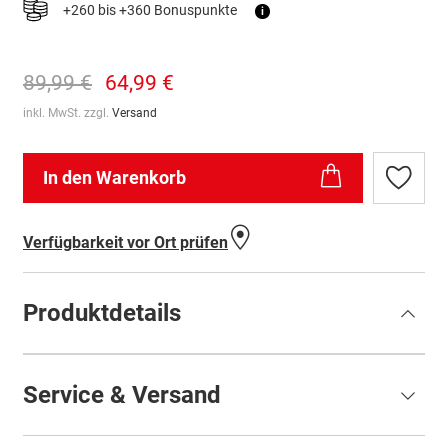
+260 bis +360 Bonuspunkte
i
89,99 €
64,99 €
inkl. MwSt. zzgl.
Versand
In den Warenkorb
Zur
Wunschl
hinzufü
Verfügbarkeit vor Ort prüfen
Produktdetails
Service & Versand