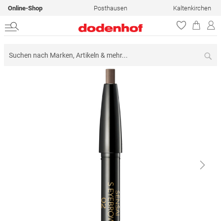
Online-Shop
Posthausen
Kaltenkirchen
Su
Zum
Ende
der
Bildergalerie
springen