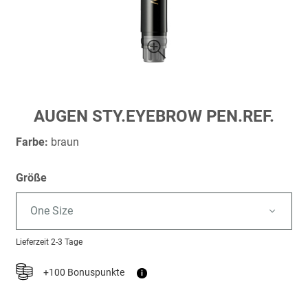
Zum
AUGEN STY.EYEBROW PEN.REF.
Anfang
der
Farbe:
braun
Bildergalerie
springen
Größe
One Size
Lieferzeit
2-3 Tage
+100 Bonuspunkte
i