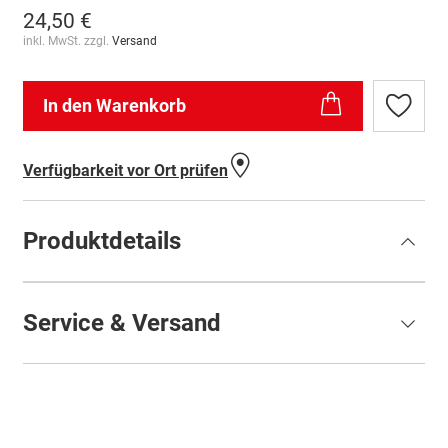
24,50 €
inkl. MwSt. zzgl.
Versand
In den Warenkorb
Zur
Wunschl
hinzufü
Verfügbarkeit vor Ort prüfen
Produktdetails
Service & Versand