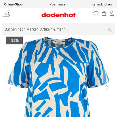
Online-Shop
Posthausen
Kaltenkirchen
Su
Zum
-55%
Ende
der
Bildergalerie
springen