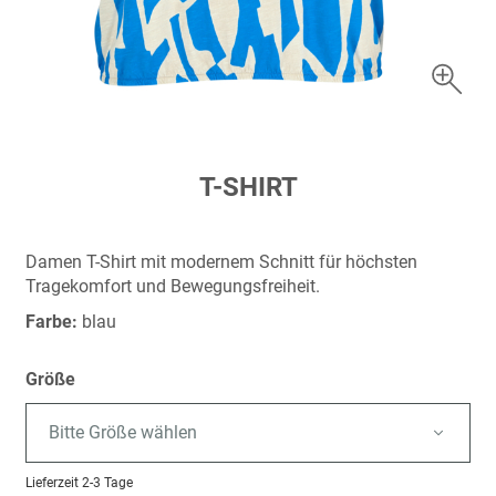
Zum
T-SHIRT
Anfang
der
Bildergalerie
Damen T-Shirt mit modernem Schnitt für höchsten
springen
Tragekomfort und Bewegungsfreiheit.
Farbe:
blau
Größe
Bitte Größe wählen
Lieferzeit
2-3 Tage