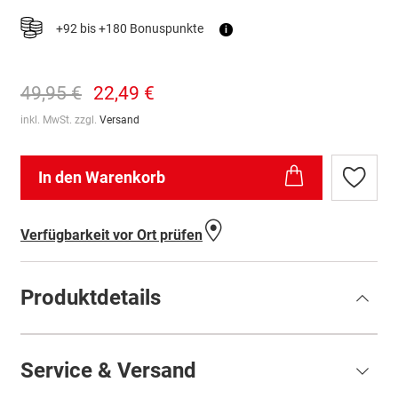
+92 bis +180 Bonuspunkte
i
49,95 €
22,49 €
inkl. MwSt. zzgl.
Versand
In den Warenkorb
Zur
Wunschl
hinzufü
Verfügbarkeit vor Ort prüfen
Produktdetails
Service & Versand