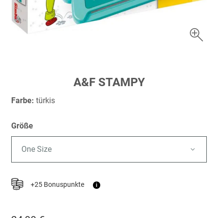
Zum
A&F STAMPY
Anfang
der
Farbe:
türkis
Bildergalerie
springen
Größe
One Size
+25 Bonuspunkte
i