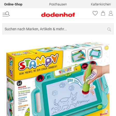
Online-Shop
Posthausen
Kaltenkirchen
Su
Zum
Ende
der
Bildergalerie
springen