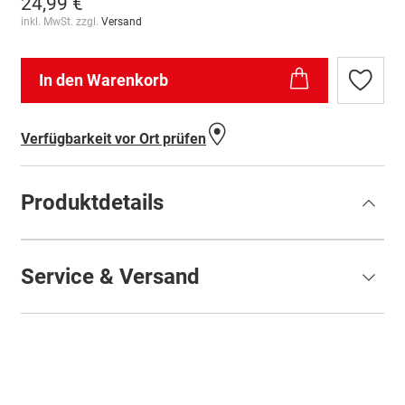
24,99 €
inkl. MwSt. zzgl.
Versand
In den Warenkorb
Zur
Wunschl
hinzufü
Verfügbarkeit vor Ort prüfen
Produktdetails
Service & Versand