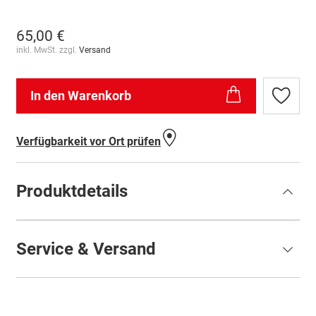
65,00 €
inkl. MwSt. zzgl.
Versand
In den Warenkorb
Zur
Wunschl
hinzufü
Verfügbarkeit vor Ort prüfen
Produktdetails
Service & Versand