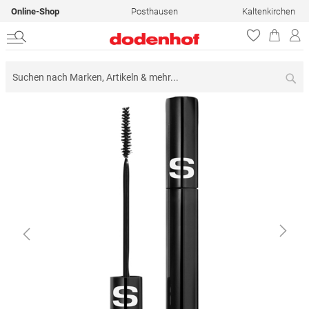
Online-Shop
Posthausen
Kaltenkirchen
Su
Zum
Ende
der
Bildergalerie
springen