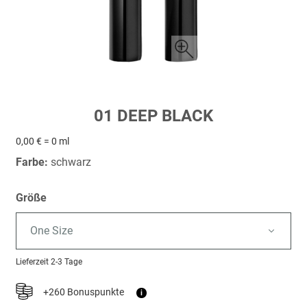
Zum
01 DEEP BLACK
Anfang
der
0,00 € = 0 ml
Bildergalerie
Farbe:
schwarz
springen
Größe
One Size
Lieferzeit
2-3 Tage
+260 Bonuspunkte
i