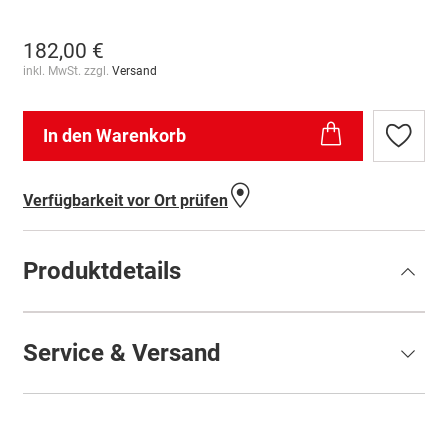
182,00 €
inkl. MwSt. zzgl.
Versand
In den Warenkorb
Zur
Wunschl
hinzufü
Verfügbarkeit vor Ort prüfen
Produktdetails
Service & Versand