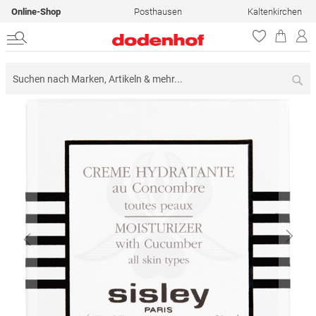
Online-Shop
Posthausen
Kaltenkirchen
Su
Zum
Ende
der
Bildergalerie
springen