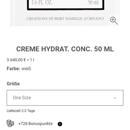
Zum
CREME HYDRAT. CONC. 50 ML
Anfang
der
3.640,00 € = 1 l
Bildergalerie
Farbe:
weiß
springen
Größe
One Size
Lieferzeit
2-3 Tage
+728 Bonuspunkte
i