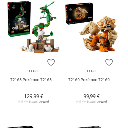
ZUR WUNSCHLISTE HINZUFÜGEN
ZUR W
LEGO
LEGO
72168 Pokémon 72168 V29
72160 Pokémon 72160 V29
129,99 €
99,99 €
inkl. MwSt. zzgl.
Versand
inkl. MwSt. zzgl.
Versand