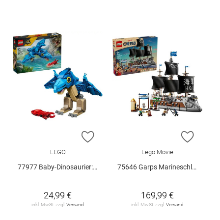
ZUR WUNSCHLISTE HINZUFÜGEN
ZUR W
LEGO
Lego Movie
77977 Baby-Dinosaurier: Pteranodon V29
75646 Garps Marineschlachtschiff V29
24,99 €
169,99 €
inkl. MwSt. zzgl.
Versand
inkl. MwSt. zzgl.
Versand