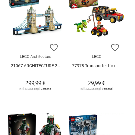
ZUR WUNSCHLISTE HINZUFÜGEN
ZUR W
LEGO Architecture
LEGO
21067 ARCHITECTURE 21067 V29
77978 Transporter für den Jungen T.. V29
299,99 €
29,99 €
inkl. MwSt. zzgl.
Versand
inkl. MwSt. zzgl.
Versand