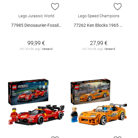
ZUR WUNSCHLISTE HINZUFÜGEN
ZUR W
Lego Jurassic World
Lego Speed Champions
77985 Dinosaurier-Fossilien: Trice.. V29
77262 Ken Blocks 1965 Ford Mustang.. V29
99,99 €
27,99 €
inkl. MwSt. zzgl.
Versand
inkl. MwSt. zzgl.
Versand