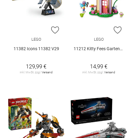
ZUR WUNSCHLISTE HINZUFÜGEN
ZUR W
LEGO
LEGO
11382 Icons 11382 V29
11212 Kitty Fees Gartenhaus V29
129,99 €
14,99 €
inkl. MwSt. zzgl.
Versand
inkl. MwSt. zzgl.
Versand