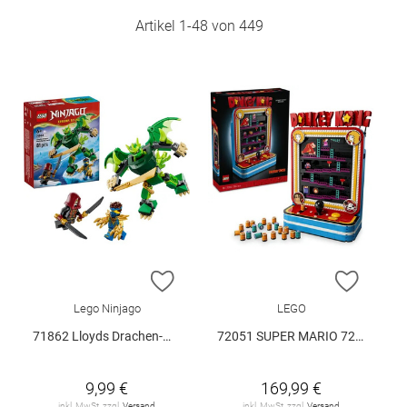
Artikel
1
-
48
von
449
ZUR WUNSCHLISTE HINZUFÜGEN
ZUR W
Lego Ninjago
LEGO
71862 Lloyds Drachen-Mech Battle Set V29
72051 SUPER MARIO 72051 V29
9,99 €
169,99 €
inkl. MwSt. zzgl.
Versand
inkl. MwSt. zzgl.
Versand