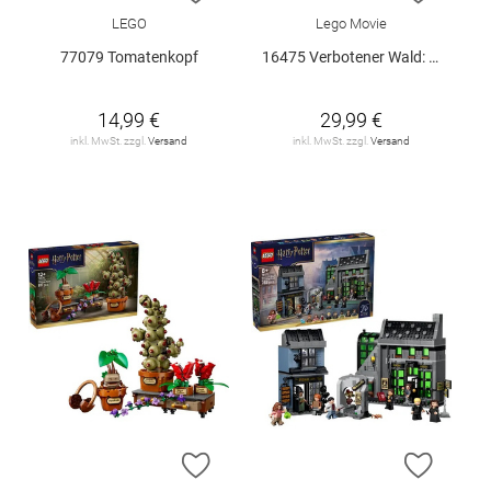
LEGO
Lego Movie
77079 Tomatenkopf
16475 Verbotener Wald: Expecto Patronum
14,99 €
29,99 €
inkl. MwSt. zzgl.
Versand
inkl. MwSt. zzgl.
Versand
ZUR WUNSCHLISTE HINZUFÜGEN
ZUR W