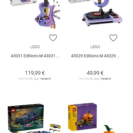
ZUR WUNSCHLISTE HINZUFÜGEN
ZUR W
LEGO
LEGO
43031 Editions M 43031 V29
43029 Editions M 43029 V29
119,99 €
49,99 €
inkl. MwSt. zzgl.
Versand
inkl. MwSt. zzgl.
Versand