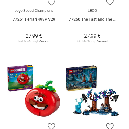
ZUR WUNSCHLISTE HINZUFÜGEN
ZUR W
Lego Speed Champions
LEGO
77261 Ferrari 499P V29
77260 The Fast and The Furious Toyota Su
27,99 €
27,99 €
inkl. MwSt. zzgl.
Versand
inkl. MwSt. zzgl.
Versand
ZUR WUNSCHLISTE HINZUFÜGEN
ZUR W