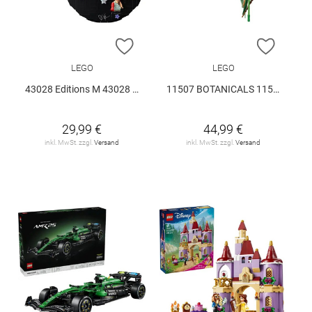
ZUR WUNSCHLISTE HINZUFÜGEN
ZUR W
LEGO
LEGO
43028 Editions M 43028 V29
11507 BOTANICALS 11507 V29
29,99 €
44,99 €
inkl. MwSt. zzgl.
Versand
inkl. MwSt. zzgl.
Versand