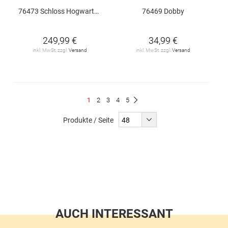
76473 Schloss Hogwarts: Ostflügel
76469 Dobby
249,99 €
34,99 €
inkl. MwSt. zzgl.
Versand
inkl. MwSt. zzgl.
Versand
Seite
Du
Seite
Seite
Seite
Seite
1
2
3
4
5
Seite
Weiter
liest
Produkte / Seite
gerade
Seite
AUCH INTERESSANT