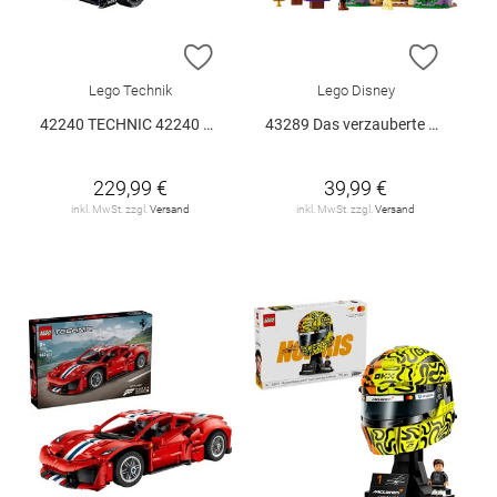
ZUR WUNSCHLISTE HINZUFÜGEN
ZUR W
Lego Technik
Lego Disney
42240 TECHNIC 42240 V29
43289 Das verzauberte Schloss von Belle
229,99 €
39,99 €
inkl. MwSt. zzgl.
Versand
inkl. MwSt. zzgl.
Versand