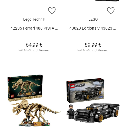
ZUR WUNSCHLISTE HINZUFÜGEN
ZUR W
Lego Technik
LEGO
42235 Ferrari 488 PISTA Auto V29
43023 Editions V 43023 V29
64,99 €
89,99 €
inkl. MwSt. zzgl.
Versand
inkl. MwSt. zzgl.
Versand