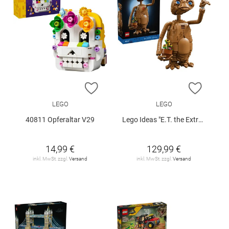
ZUR WUNSCHLISTE HINZUFÜGEN
ZUR W
LEGO
LEGO
40811 Opferaltar V29
Lego Ideas "E.T. the Extra-Terrestrial" (21370)
14,99 €
129,99 €
inkl. MwSt. zzgl.
Versand
inkl. MwSt. zzgl.
Versand