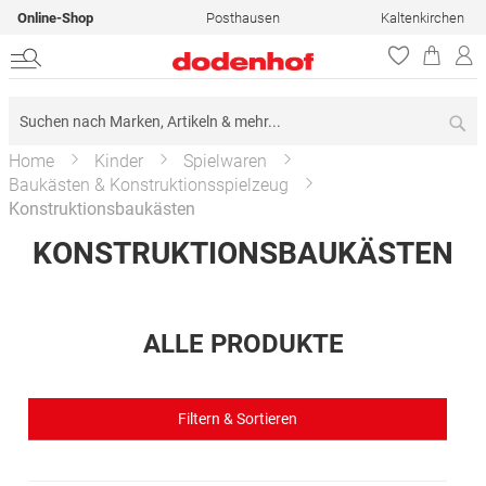
Online-Shop
Posthausen
Kaltenkirchen
Su
Home
Kinder
Spielwaren
Baukästen & Konstruktionsspielzeug
Konstruktionsbaukästen
KONSTRUKTIONSBAUKÄSTEN
ALLE PRODUKTE
Filtern & Sortieren