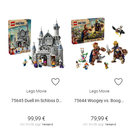
ZUR WUNSCHLISTE HINZUFÜGEN
ZUR W
Lego Movie
Lego Movie
75645 Duell im Schloss Drumm V29
75644 Woogey vs. Boogey Riesen a.. V29
99,99 €
79,99 €
inkl. MwSt. zzgl.
Versand
inkl. MwSt. zzgl.
Versand