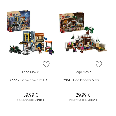
ZUR WUNSCHLISTE HINZUFÜGEN
ZUR W
Lego Movie
Lego Movie
75642 Showdown mit Kapitän Smoker V29
75641 Doc Baders Versteck V29
59,99 €
29,99 €
inkl. MwSt. zzgl.
Versand
inkl. MwSt. zzgl.
Versand