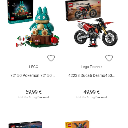
ZUR WUNSCHLISTE HINZUFÜGEN
ZUR W
LEGO
Lego Technik
72150 Pokémon 72150 V29
42238 Ducati Desmo450 MX Factory M.. V29
69,99 €
49,99 €
inkl. MwSt. zzgl.
Versand
inkl. MwSt. zzgl.
Versand