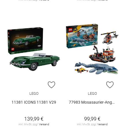
ZUR WUNSCHLISTE HINZUFÜGEN
ZUR W
LEGO
LEGO
11381 ICONS 11381 V29
77983 Mosasaurier-Angriff auf das.. V29
139,99 €
99,99 €
inkl. MwSt. zzgl.
Versand
inkl. MwSt. zzgl.
Versand