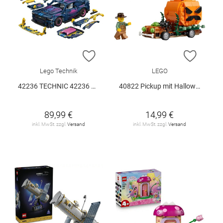
ZUR WUNSCHLISTE HINZUFÜGEN
ZUR W
Lego Technik
LEGO
42236 TECHNIC 42236 V29
40822 Pickup mit Halloweenkürbis V29
89,99 €
14,99 €
inkl. MwSt. zzgl.
Versand
inkl. MwSt. zzgl.
Versand