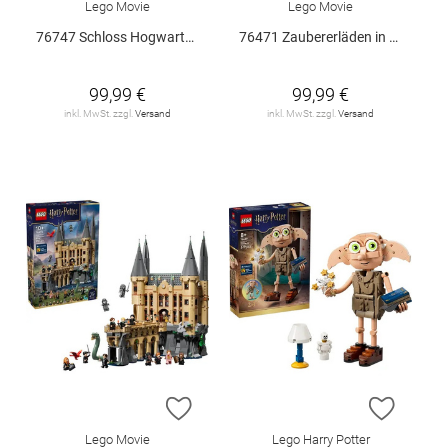
Lego Movie
Lego Movie
76747 Schloss Hogwarts: Kräuterkunde-Pf
76471 Zaubererläden in der Winkelgasse
99,99 €
99,99 €
inkl. MwSt. zzgl.
Versand
inkl. MwSt. zzgl.
Versand
ZUR WUNSCHLISTE HINZUFÜGEN
ZUR W
Lego Movie
Lego Harry Potter