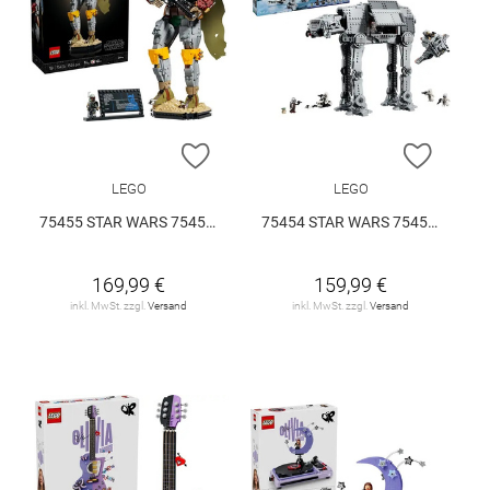
ZUR WUNSCHLISTE HINZUFÜGEN
ZUR W
LEGO
LEGO
75455 STAR WARS 75455 V29
75454 STAR WARS 75454 V29
169,99 €
159,99 €
inkl. MwSt. zzgl.
Versand
inkl. MwSt. zzgl.
Versand