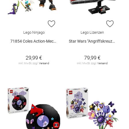
ZUR WUNSCHLISTE HINZUFÜGEN
ZUR W
Lego Ninjago
Lego Lizenzen
71854 Coles Action-Mech und Drache.. V29
Star Wars "Angriffskreuzer der Venator-Klasse", 75441
29,99 €
79,99 €
inkl. MwSt. zzgl.
Versand
inkl. MwSt. zzgl.
Versand