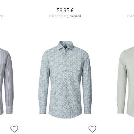
59,95 €
and
inkl. MwSt. zzgl.
Versand
inkl.
ZUR WUNSCHLISTE HINZUFÜGEN
ZUR WUNSCHLIST