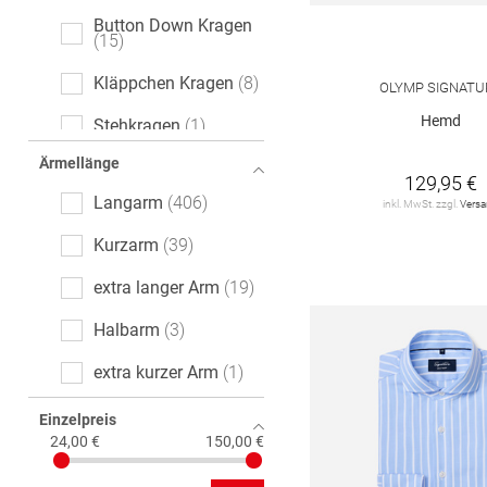
Button Down Kragen
15
Kläppchen Kragen
8
OLYMP SIGNATU
Hemd
Stehkragen
1
Ärmellänge
129,95 €
Langarm
406
inkl. MwSt. zzgl.
Vers
Kurzarm
39
extra langer Arm
19
Halbarm
3
extra kurzer Arm
1
Einzelpreis
24,00 €
150,00 €