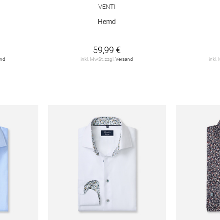
VENTI
Hemd
59,99 €
and
inkl. MwSt. zzgl.
Versand
inkl.