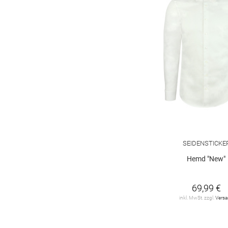
SEIDENSTICKE
Hemd "New"
69,99 €
inkl. MwSt. zzgl.
Vers