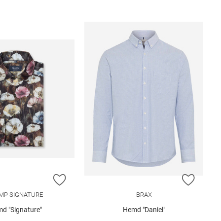
E HINZUFÜGEN
ZUR WUNSCHLISTE HINZUFÜGEN
ZUR W
MP SIGNATURE
BRAX
d "Signature"
Hemd "Daniel"