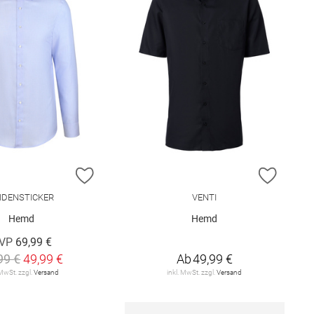
E HINZUFÜGEN
ZUR WUNSCHLISTE HINZUFÜGEN
ZUR W
IDENSTICKER
VENTI
Hemd
Hemd
VP
69,99 €
99 €
49,99 €
Ab
49,99 €
 MwSt. zzgl.
Versand
inkl. MwSt. zzgl.
Versand