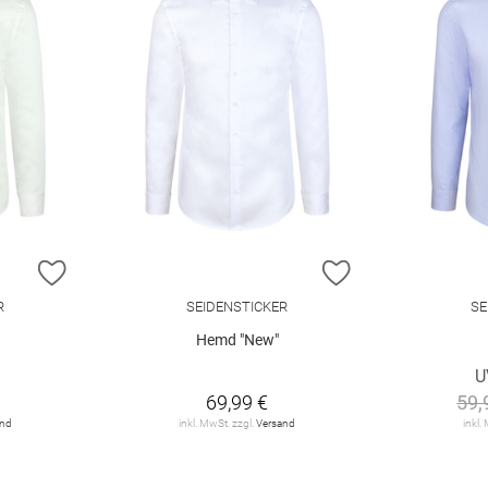
ZUR WUNSCHLISTE HINZUFÜGEN
ZUR WUNSCHLIST
R
SEIDENSTICKER
SE
Hemd "New"
U
69,99 €
59,
and
inkl. MwSt. zzgl.
Versand
inkl.