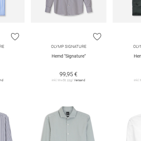
ZUR WUNSCHLISTE HINZUFÜGEN
ZUR WUNSCHLIST
RE
OLYMP SIGNATURE
OLY
Hemd "Signature"
Hem
99,95 €
and
inkl. MwSt. zzgl.
Versand
inkl.