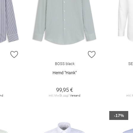
ZUR WUNSCHLISTE HINZUFÜGEN
ZUR WUNSCHLIST
BOSS black
SE
Hemd "Hank"
99,95 €
and
inkl. MwSt. zzgl.
Versand
inkl.
-17%