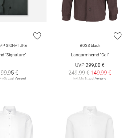
E HINZUFÜGEN
ZUR WUNSCHLISTE HINZUFÜGEN
ZUR W
MP SIGNATURE
BOSS black
d "Signature"
Langarmhemd "Cai"
UVP
299,00 €
99,95 €
249,99 €
149,99 €
 MwSt. zzgl.
Versand
inkl. MwSt. zzgl.
Versand