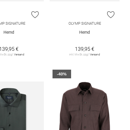
E HINZUFÜGEN
ZUR WUNSCHLISTE HINZUFÜGEN
ZUR W
MP SIGNATURE
OLYMP SIGNATURE
Hemd
Hemd
139,95 €
139,95 €
 MwSt. zzgl.
Versand
inkl. MwSt. zzgl.
Versand
-40%