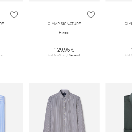
ZUR WUNSCHLISTE HINZUFÜGEN
ZUR WUNSCHLIST
RE
OLYMP SIGNATURE
OLY
Hemd
129,95 €
and
inkl. MwSt. zzgl.
Versand
inkl.