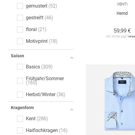
Regular Fit
33
VENTI
gemustert
52
Hemd
Extra Slim Fit
3
gestreift
46
Wide Fit
3
floral
21
59,99 €
inkl. MwSt. zzgl.
Vers
Relaxed Fit
1
Motivprint
18
Super Slim Fit
1
kariert
17
Saison
melange
13
Basics
309
gepunktet
6
Frühjahr/Sommer
165
Paisley-Muster
5
Herbst/Winter
36
All-Over-Print (AOP)
1
Kragenform
Kent
286
Haifischkragen
16