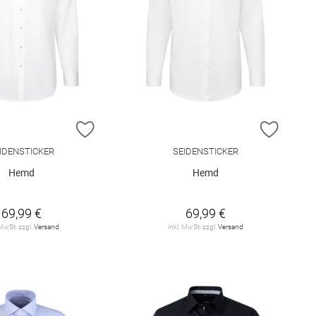
E HINZUFÜGEN
ZUR WUNSCHLISTE HINZUFÜGEN
ZUR W
IDENSTICKER
SEIDENSTICKER
Hemd
Hemd
69,99 €
69,99 €
 MwSt. zzgl.
Versand
inkl. MwSt. zzgl.
Versand