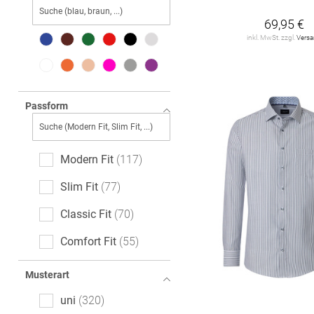
DESOTO
1
69,95 €
inkl. MwSt. zzgl.
Vers
DIGEL
8
DRYKORN
2
ETERNA
89
Passform
OLYMP
73
OLYMP SIGNATURE
Modern Fit
117
50
Slim Fit
77
PROFUOMO
25
Classic Fit
70
REDMOND
5
Comfort Fit
55
ROY ROBSON
7
Tailored Fit
51
Musterart
SEIDENSTICKER
88
Body Fit
46
uni
320
VENTI
117