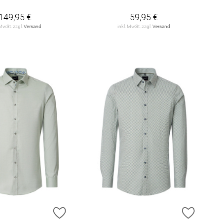
149,95 €
59,95 €
 MwSt. zzgl.
Versand
inkl. MwSt. zzgl.
Versand
E HINZUFÜGEN
ZUR WUNSCHLISTE HINZUFÜGEN
ZUR W