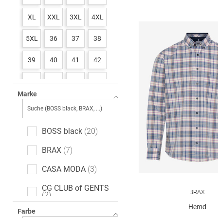
XL
XXL
3XL
4XL
5XL
36
37
38
39
40
41
42
43
44
45
46
Marke
47
48
49
50
51
52
53
54
BOSS black
20
BRAX
7
CASA MODA
3
CG CLUB of GENTS
BRAX
2
Hemd
Farbe
CINQUE
3