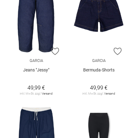
ZUR WUNSCHLISTE HINZUFÜGEN
ZUR W
GARCIA
GARCIA
Jeans "Jessy"
Bermuda-Shorts
49,99 €
49,99 €
inkl. MwSt. zzgl.
Versand
inkl. MwSt. zzgl.
Versand