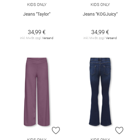
KIDS ONLY
KIDS ONLY
Jeans "Taylor"
Jeans "KOGJuicy"
34,99 €
34,99 €
inkl. MwSt. zzgl.
Versand
inkl. MwSt. zzgl.
Versand
ZUR WUNSCHLISTE HINZUFÜGEN
ZUR W
KIDS ONLY
KIDS ONLY