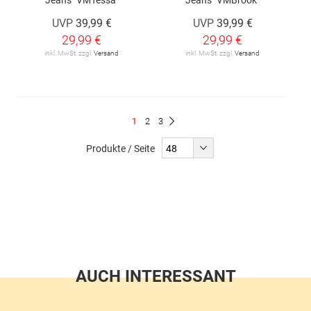
UVP
39,99 €
UVP
39,99 €
29,99 €
29,99 €
inkl. MwSt. zzgl.
Versand
inkl. MwSt. zzgl.
Versand
Seite
Du
Seite
Seite
1
2
3
Seite
Weiter
liest
Produkte / Seite
gerade
Seite
AUCH INTERESSANT