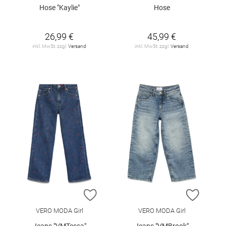
Hose "Kaylie"
Hose
26,99 €
45,99 €
inkl. MwSt. zzgl.
Versand
inkl. MwSt. zzgl.
Versand
ZUR WUNSCHLISTE HINZUFÜGEN
ZUR W
VERO MODA Girl
VERO MODA Girl
Jeans "VMTessa"
Jeans "VMBrook"