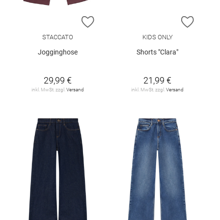
ZUR WUNSCHLISTE HINZUFÜGEN
ZUR W
STACCATO
KIDS ONLY
Jogginghose
Shorts "Clara"
29,99 €
21,99 €
inkl. MwSt. zzgl.
Versand
inkl. MwSt. zzgl.
Versand