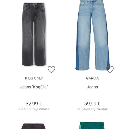
ZUR WUNSCHLISTE HINZUFÜGEN
ZUR W
KIDS ONLY
GARCIA
Jeans "KogElla"
Jeans
32,99 €
59,99 €
inkl. MwSt. zzgl.
Versand
inkl. MwSt. zzgl.
Versand