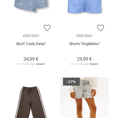
ZUR WUNSCHLISTE HINZUFÜGEN
ZUR W
KIDS ONLY
KIDS ONLY
Skort "Lesly Daisy"
Shorts "KogMalou"
34,99 €
29,99 €
inkl. MwSt. zzgl.
Versand
inkl. MwSt. zzgl.
Versand
-17%