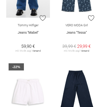
ZUR WUNSCHLISTE HINZUFÜGEN
ZUR W
Tommy Hilfiger
VERO MODA Girl
Jeans "Mabel"
Jeans "Tessa"
59,90 €
39,99 €
29,99 €
inkl. MwSt. zzgl.
Versand
inkl. MwSt. zzgl.
Versand
-22%