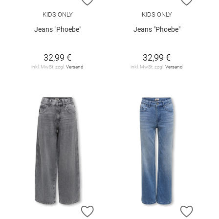
KIDS ONLY
KIDS ONLY
Jeans "Phoebe"
Jeans "Phoebe"
32,99 €
32,99 €
inkl. MwSt. zzgl.
Versand
inkl. MwSt. zzgl.
Versand
ZUR WUNSCHLISTE HINZUFÜGEN
ZUR W