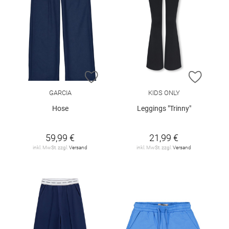
ZUR WUNSCHLISTE HINZUFÜGEN
ZUR W
GARCIA
KIDS ONLY
Hose
Leggings "Trinny"
59,99 €
21,99 €
inkl. MwSt. zzgl.
Versand
inkl. MwSt. zzgl.
Versand