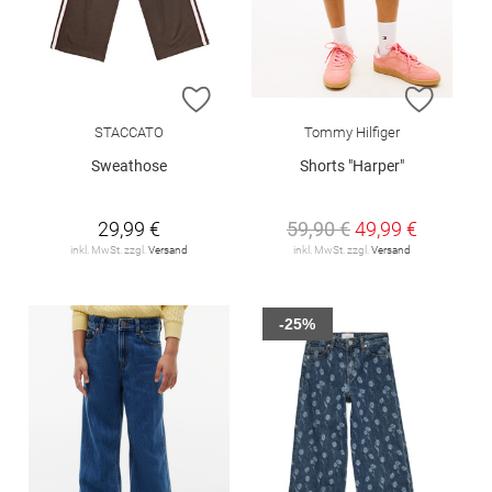
ZUR WUNSCHLISTE HINZUFÜGEN
ZUR W
STACCATO
Tommy Hilfiger
Sweathose
Shorts "Harper"
29,99 €
59,90 €
49,99 €
inkl. MwSt. zzgl.
Versand
inkl. MwSt. zzgl.
Versand
-25%