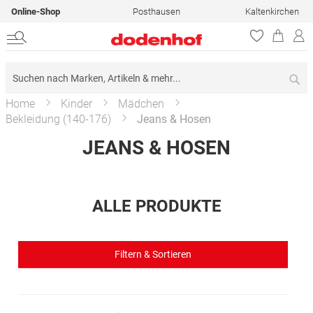
Online-Shop
Posthausen
Kaltenkirchen
Su
Home
Kinder
Mädchen
Bekleidung (140-176)
Jeans & Hosen
JEANS & HOSEN
ALLE PRODUKTE
Filtern & Sortieren