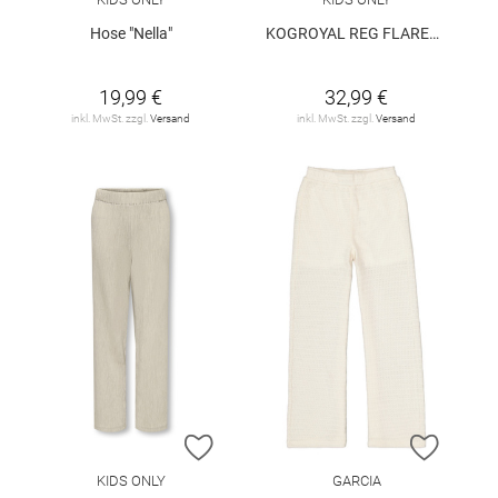
Hose "Nella"
KOGROYAL REG FLARED DNM PIM0237 NOOS
19,99 €
32,99 €
inkl. MwSt. zzgl.
Versand
inkl. MwSt. zzgl.
Versand
ZUR WUNSCHLISTE HINZUFÜGEN
ZUR W
KIDS ONLY
GARCIA