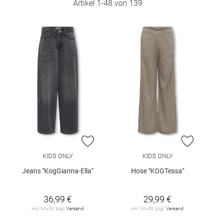
Artikel
1
-
48
von
139
ZUR WUNSCHLISTE HINZUFÜGEN
ZUR W
KIDS ONLY
KIDS ONLY
Jeans "KogGianna-Ella"
Hose "KOGTessa"
36,99 €
29,99 €
inkl. MwSt. zzgl.
Versand
inkl. MwSt. zzgl.
Versand