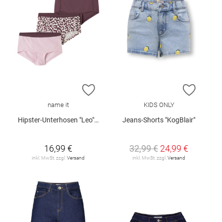
ZUR WUNSCHLISTE HINZUFÜGEN
ZUR W
name it
KIDS ONLY
Hipster-Unterhosen "Leo", 3er-Pack
Jeans-Shorts "KogBlair"
16,99 €
32,99 €
24,99 €
inkl. MwSt. zzgl.
Versand
inkl. MwSt. zzgl.
Versand