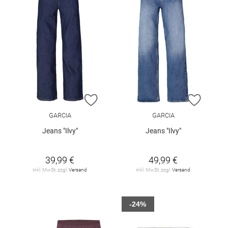
ZUR WUNSCHLISTE HINZUFÜGEN
ZUR W
GARCIA
GARCIA
Jeans "Ilvy"
Jeans "Ilvy"
39,99 €
49,99 €
inkl. MwSt. zzgl.
Versand
inkl. MwSt. zzgl.
Versand
-24%