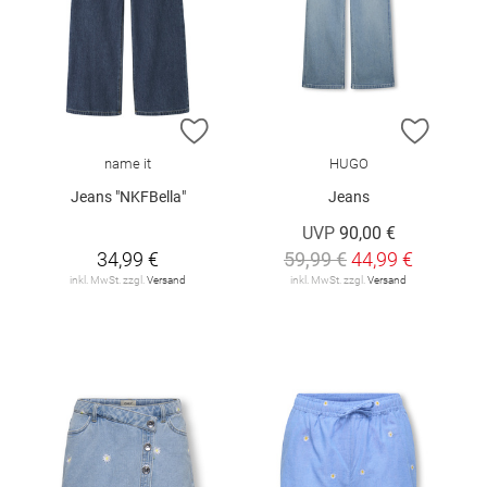
ZUR WUNSCHLISTE HINZUFÜGEN
ZUR W
name it
HUGO
Jeans "NKFBella"
Jeans
UVP
90,00 €
34,99 €
59,99 €
44,99 €
inkl. MwSt. zzgl.
Versand
inkl. MwSt. zzgl.
Versand