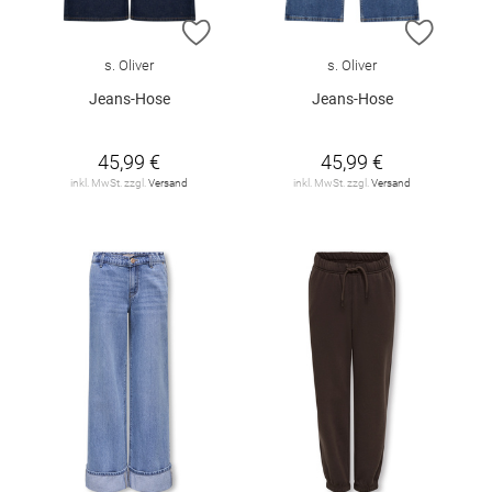
ZUR WUNSCHLISTE HINZUFÜGEN
ZUR W
s. Oliver
s. Oliver
Jeans-Hose
Jeans-Hose
45,99 €
45,99 €
inkl. MwSt. zzgl.
Versand
inkl. MwSt. zzgl.
Versand