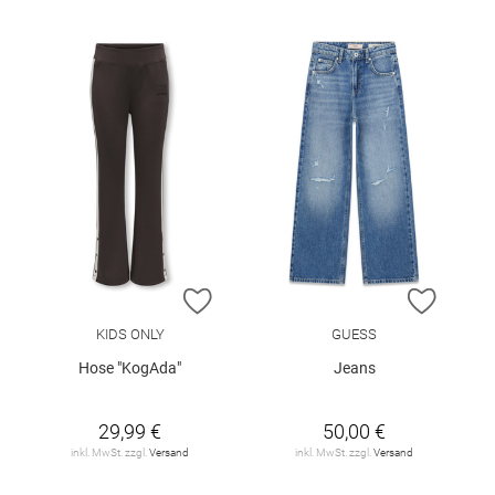
ZUR WUNSCHLISTE HINZUFÜGEN
ZUR W
KIDS ONLY
GUESS
Hose "KogAda"
Jeans
29,99 €
50,00 €
inkl. MwSt. zzgl.
Versand
inkl. MwSt. zzgl.
Versand