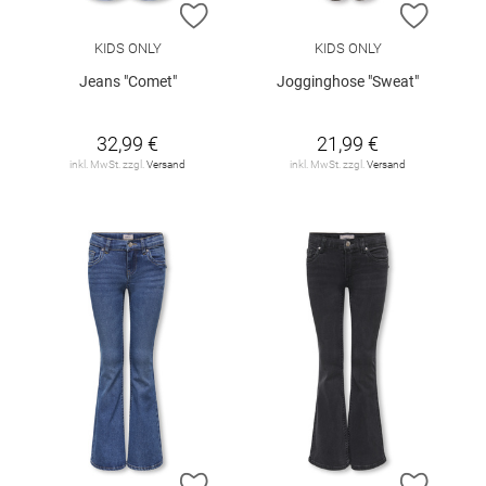
ZUR WUNSCHLISTE HINZUFÜGEN
ZUR W
KIDS ONLY
KIDS ONLY
Jeans "Comet"
Jogginghose "Sweat"
32,99 €
21,99 €
inkl. MwSt. zzgl.
Versand
inkl. MwSt. zzgl.
Versand
ZUR WUNSCHLISTE HINZUFÜGEN
ZUR W