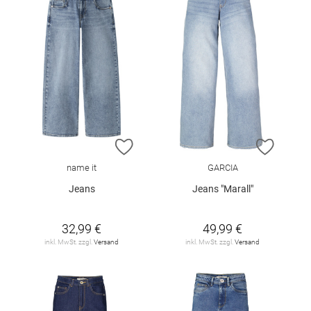
ZUR WUNSCHLISTE HINZUFÜGEN
ZUR W
name it
GARCIA
Jeans
Jeans "Marall"
32,99 €
49,99 €
inkl. MwSt. zzgl.
Versand
inkl. MwSt. zzgl.
Versand