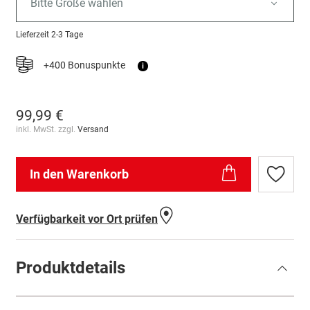
Bitte Größe wählen
Lieferzeit
2-3 Tage
+400 Bonuspunkte
i
99,99 €
inkl. MwSt. zzgl.
Versand
In den Warenkorb
Zur
Wunschl
hinzufü
Verfügbarkeit vor Ort prüfen
Produktdetails