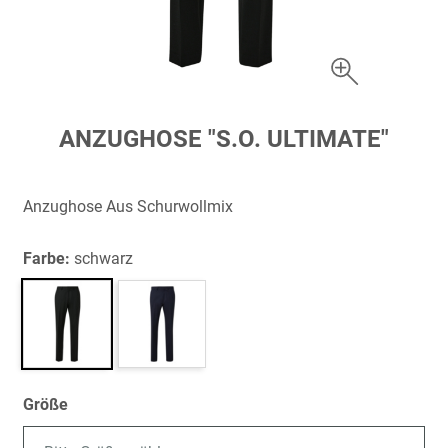
Zum
ANZUGHOSE "S.O. ULTIMATE"
Anfang
der
Bildergalerie
Anzughose Aus Schurwollmix
springen
Farbe:
schwarz
Größe