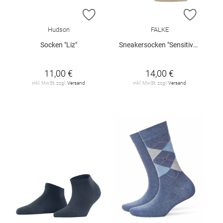
ZUR WUNSCHLISTE HINZUFÜGEN
ZUR W
Hudson
FALKE
Socken "Liz"
Sneakersocken "Sensitive London"
11,00 €
14,00 €
inkl. MwSt. zzgl.
Versand
inkl. MwSt. zzgl.
Versand