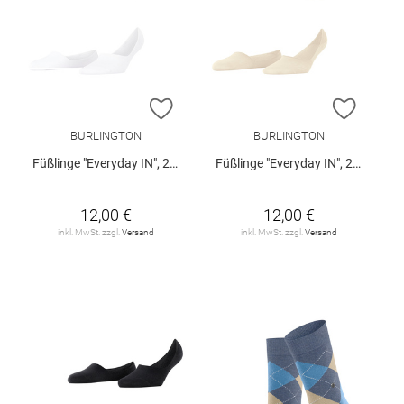
ZUR WUNSCHLISTE HINZUFÜGEN
ZUR W
BURLINGTON
BURLINGTON
Füßlinge "Everyday IN", 2er-Pack
Füßlinge "Everyday IN", 2er-Pack
12,00 €
12,00 €
inkl. MwSt. zzgl.
Versand
inkl. MwSt. zzgl.
Versand