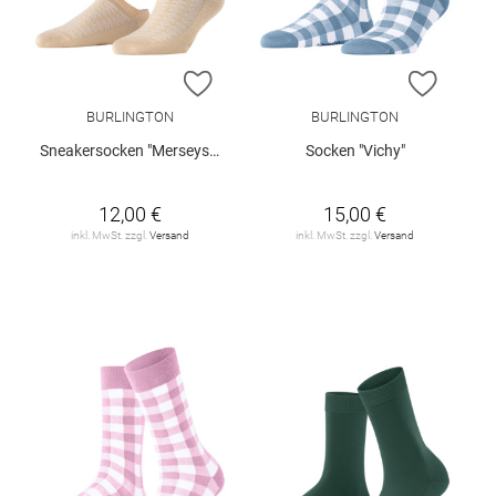
ZUR WUNSCHLISTE HINZUFÜGEN
ZUR W
BURLINGTON
BURLINGTON
Sneakersocken "Merseyside"
Socken "Vichy"
12,00 €
15,00 €
inkl. MwSt. zzgl.
Versand
inkl. MwSt. zzgl.
Versand