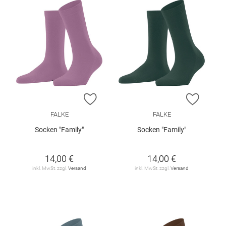
ZUR WUNSCHLISTE HINZUFÜGEN
ZUR W
FALKE
FALKE
Socken "Family"
Socken "Family"
14,00 €
14,00 €
inkl. MwSt. zzgl.
Versand
inkl. MwSt. zzgl.
Versand