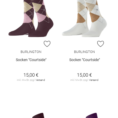
ZUR WUNSCHLISTE HINZUFÜGEN
ZUR W
BURLINGTON
BURLINGTON
Socken "Courtside"
Socken "Courtside"
15,00 €
15,00 €
inkl. MwSt. zzgl.
Versand
inkl. MwSt. zzgl.
Versand