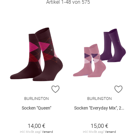
Artikel
1
-
48
von
575
ZUR WUNSCHLISTE HINZUFÜGEN
ZUR W
BURLINGTON
BURLINGTON
Socken "Queen"
Socken "Everyday Mix", 2er-Pack
14,00 €
15,00 €
inkl. MwSt. zzgl.
Versand
inkl. MwSt. zzgl.
Versand