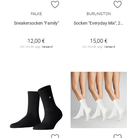
ZUR WUNSCHLISTE HINZUFÜGEN
ZUR W
FALKE
BURLINGTON
Sneakersocken "Family"
Socken "Everyday Mix", 2er-Pack
12,00 €
15,00 €
inkl. MwSt. zzgl.
Versand
inkl. MwSt. zzgl.
Versand
ZUR WUNSCHLISTE HINZUFÜGEN
ZUR W