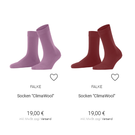
ZUR WUNSCHLISTE HINZUFÜGEN
ZUR W
FALKE
FALKE
Socken "ClimaWool"
Socken "ClimaWool"
19,00 €
19,00 €
inkl. MwSt. zzgl.
Versand
inkl. MwSt. zzgl.
Versand