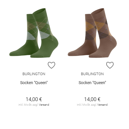
ZUR WUNSCHLISTE HINZUFÜGEN
ZUR W
BURLINGTON
BURLINGTON
Socken "Queen"
Socken "Queen"
14,00 €
14,00 €
inkl. MwSt. zzgl.
Versand
inkl. MwSt. zzgl.
Versand