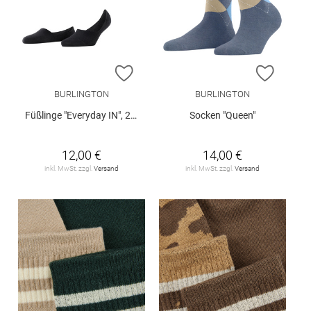
ZUR WUNSCHLISTE HINZUFÜGEN
ZUR W
BURLINGTON
BURLINGTON
Füßlinge "Everyday IN", 2er-Pack
Socken "Queen"
12,00 €
14,00 €
inkl. MwSt. zzgl.
Versand
inkl. MwSt. zzgl.
Versand