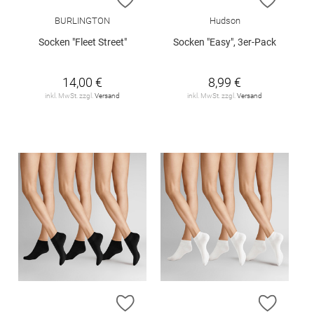
BURLINGTON
Hudson
Socken "Fleet Street"
Socken "Easy", 3er-Pack
14,00 €
8,99 €
inkl. MwSt. zzgl.
Versand
inkl. MwSt. zzgl.
Versand
ZUR WUNSCHLISTE HINZUFÜGEN
ZUR W