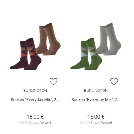
ZUR WUNSCHLISTE HINZUFÜGEN
ZUR W
BURLINGTON
BURLINGTON
Socken "Everyday Mix", 2er-Pack
Socken "Everyday Mix", 2er-Pack
15,00 €
15,00 €
inkl. MwSt. zzgl.
Versand
inkl. MwSt. zzgl.
Versand