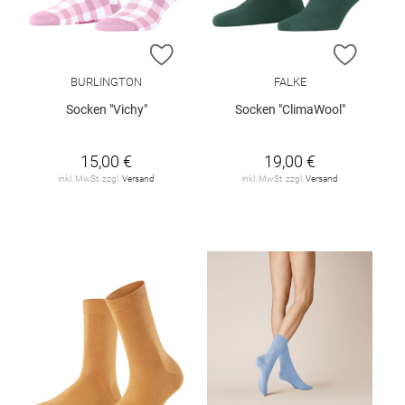
ZUR WUNSCHLISTE HINZUFÜGEN
ZUR W
BURLINGTON
FALKE
Socken "Vichy"
Socken "ClimaWool"
15,00 €
19,00 €
inkl. MwSt. zzgl.
Versand
inkl. MwSt. zzgl.
Versand