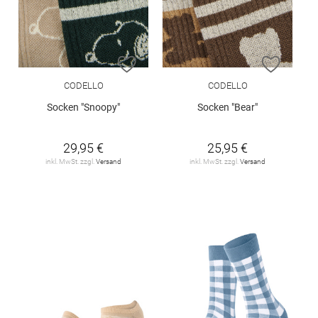
ZUR WUNSCHLISTE HINZUFÜGEN
ZUR W
CODELLO
CODELLO
Socken "Snoopy"
Socken "Bear"
29,95 €
25,95 €
inkl. MwSt. zzgl.
Versand
inkl. MwSt. zzgl.
Versand