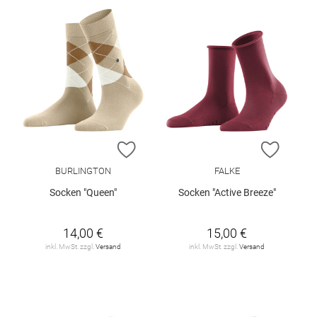
ZUR WUNSCHLISTE HINZUFÜGEN
ZUR W
BURLINGTON
FALKE
Socken "Queen"
Socken "Active Breeze"
14,00 €
15,00 €
inkl. MwSt. zzgl.
Versand
inkl. MwSt. zzgl.
Versand