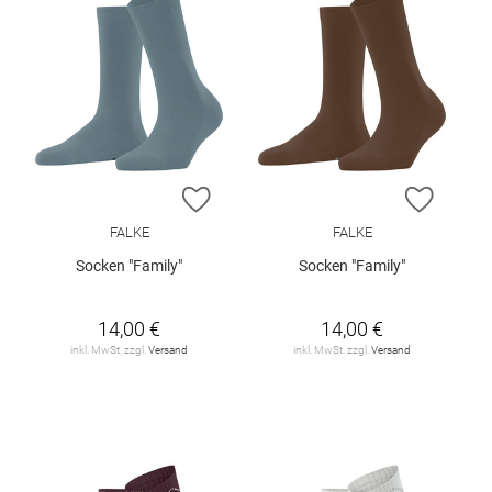
ZUR WUNSCHLISTE HINZUFÜGEN
ZUR W
FALKE
FALKE
Socken "Family"
Socken "Family"
14,00 €
14,00 €
inkl. MwSt. zzgl.
Versand
inkl. MwSt. zzgl.
Versand