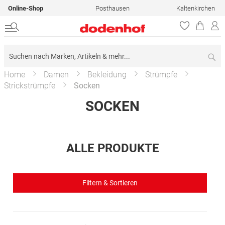
Online-Shop
Posthausen
Kaltenkirchen
Su
Home
Damen
Bekleidung
Strümpfe
Strickstrümpfe
Socken
SOCKEN
ALLE PRODUKTE
Filtern & Sortieren