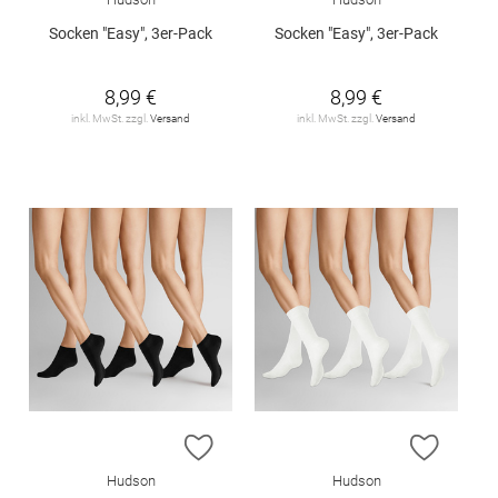
Socken "Easy", 3er-Pack
Socken "Easy", 3er-Pack
8,99 €
8,99 €
inkl. MwSt. zzgl.
Versand
inkl. MwSt. zzgl.
Versand
ZUR WUNSCHLISTE HINZUFÜGEN
ZUR W
Hudson
Hudson