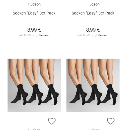
Hudson
Hudson
Socken "Easy", 3er-Pack
Socken "Easy", 3er-Pack
8,99 €
8,99 €
inkl. MwSt. zzgl.
Versand
inkl. MwSt. zzgl.
Versand
ZUR WUNSCHLISTE HINZUFÜGEN
ZUR W
Hudson
Hudson