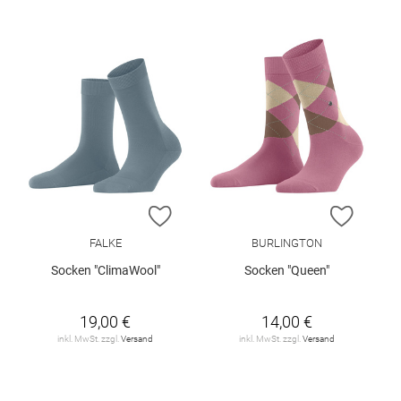
ZUR WUNSCHLISTE HINZUFÜGEN
ZUR W
FALKE
BURLINGTON
Socken "ClimaWool"
Socken "Queen"
19,00 €
14,00 €
inkl. MwSt. zzgl.
Versand
inkl. MwSt. zzgl.
Versand