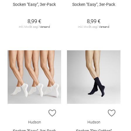
Socken "Easy", 3er-Pack
Socken "Easy", 3er-Pack
8,99 €
8,99 €
inkl. MwSt. zzgl.
Versand
inkl. MwSt. zzgl.
Versand
ZUR WUNSCHLISTE HINZUFÜGEN
ZUR W
Hudson
Hudson
Socken "Easy", 3er-Pack
Socken "Dry Cotton"