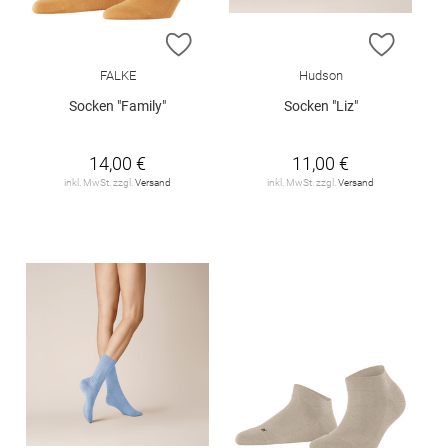
ZUR WUNSCHLISTE HINZUFÜGEN
ZUR W
FALKE
Hudson
Socken "Family"
Socken "Liz"
14,00 €
11,00 €
inkl. MwSt. zzgl.
Versand
inkl. MwSt. zzgl.
Versand