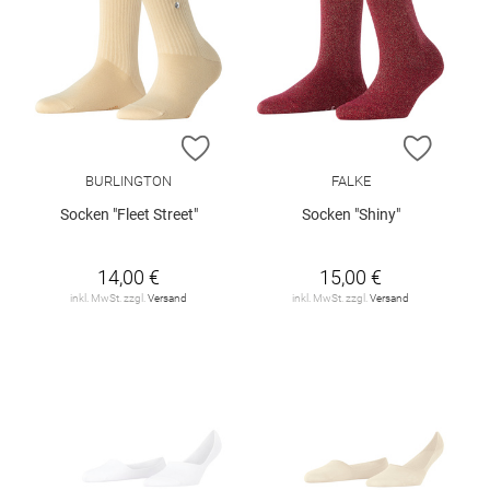
ZUR WUNSCHLISTE HINZUFÜGEN
ZUR W
BURLINGTON
FALKE
Socken "Fleet Street"
Socken "Shiny"
14,00 €
15,00 €
inkl. MwSt. zzgl.
Versand
inkl. MwSt. zzgl.
Versand