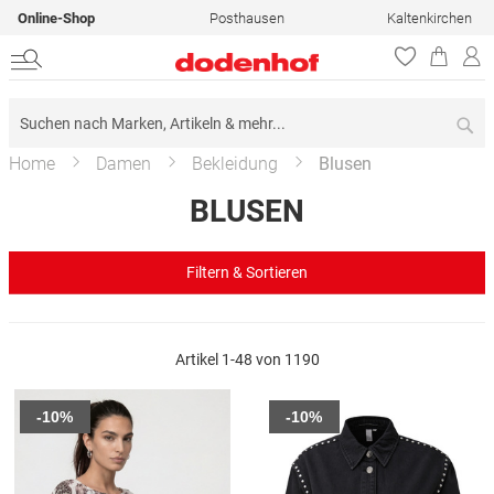
Online-Shop
Posthausen
Kaltenkirchen
Su
Home
Damen
Bekleidung
Blusen
BLUSEN
Filtern & Sortieren
Artikel
1
-
48
von
1190
-10%
-10%