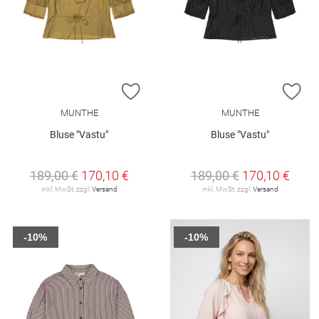
ZUR WUNSCHLISTE HINZUFÜGEN
ZU
MUNTHE
MUNTHE
Bluse "Vastu"
Bluse "Vastu"
189,00 €
170,10 €
189,00 €
170,10 €
inkl. MwSt. zzgl.
Versand
inkl. MwSt. zzgl.
Versand
-10%
-10%