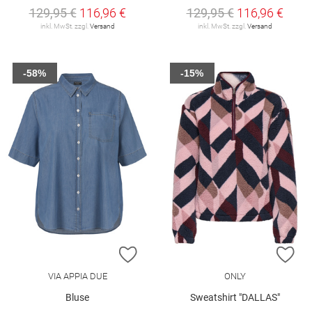
129,95 €
116,96 €
129,95 €
116,96 €
inkl. MwSt. zzgl.
Versand
inkl. MwSt. zzgl.
Versand
-58%
-15%
ZUR WUNSCHLISTE HINZUFÜGEN
ZU
VIA APPIA DUE
ONLY
Bluse
Sweatshirt "DALLAS"