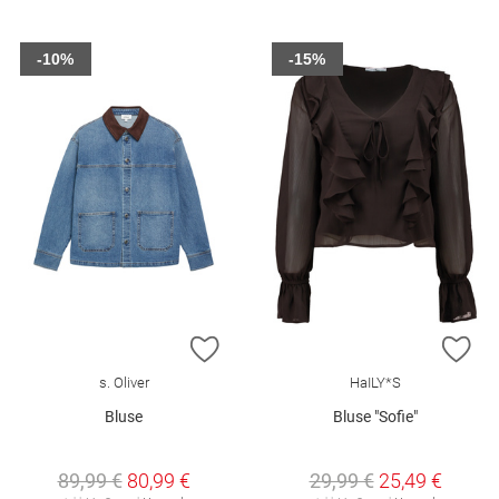
-10%
-15%
ZUR WUNSCHLISTE HINZUFÜGEN
ZU
s. Oliver
HaILY*S
Bluse
Bluse "Sofie"
89,99 €
80,99 €
29,99 €
25,49 €