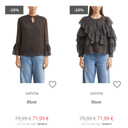
-10%
-10%
ZUR WUNSCHLISTE HINZUFÜGEN
ZU
comma
comma
Bluse
Bluse
79,99 €
71,99 €
79,99 €
71,99 €
inkl. MwSt. zzgl.
Versand
inkl. MwSt. zzgl.
Versand