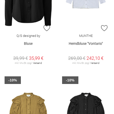
ZUR WUNSCHLISTE HINZUFÜGEN
ZU
Q/S designed by
MUNTHE
Bluse
Hemdbluse "Vontario"
39,99 €
35,99 €
269,00 €
242,10 €
inkl. MwSt. zzgl.
Versand
inkl. MwSt. zzgl.
Versand
-10%
-10%