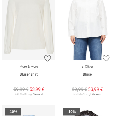
ZUR WUNSCHLISTE HINZUFÜGEN
ZU
More & More
s. Oliver
Blusenshirt
Bluse
59,99 €
53,99 €
59,99 €
53,99 €
inkl. MwSt. zzgl.
Versand
inkl. MwSt. zzgl.
Versand
-10%
-10%