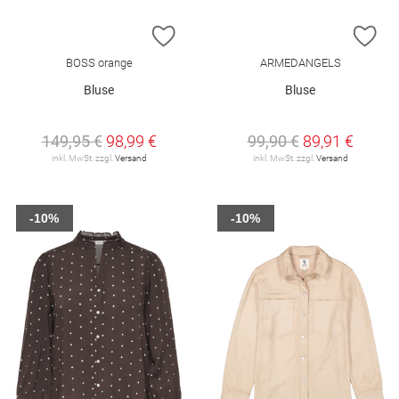
ZUR WUNSCHLISTE HINZUFÜGEN
ZU
BOSS orange
ARMEDANGELS
Bluse
Bluse
149,95 €
98,99 €
99,90 €
89,91 €
inkl. MwSt. zzgl.
Versand
inkl. MwSt. zzgl.
Versand
-10%
-10%