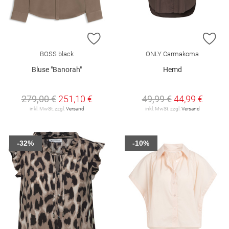
ZUR WUNSCHLISTE HINZUFÜGEN
ZU
BOSS black
ONLY Carmakoma
Bluse "Banorah"
Hemd
279,00 €
251,10 €
49,99 €
44,99 €
inkl. MwSt. zzgl.
Versand
inkl. MwSt. zzgl.
Versand
-32%
-10%