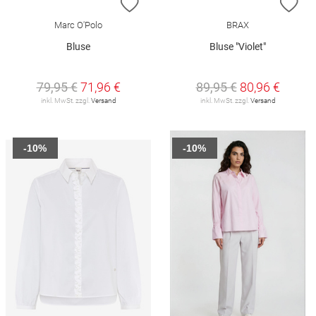
ZUR WUNSCHLISTE HINZUFÜGEN
ZU
Marc O'Polo
BRAX
Bluse
Bluse "Violet"
79,95 €
71,96 €
89,95 €
80,96 €
inkl. MwSt. zzgl.
Versand
inkl. MwSt. zzgl.
Versand
-10%
-10%