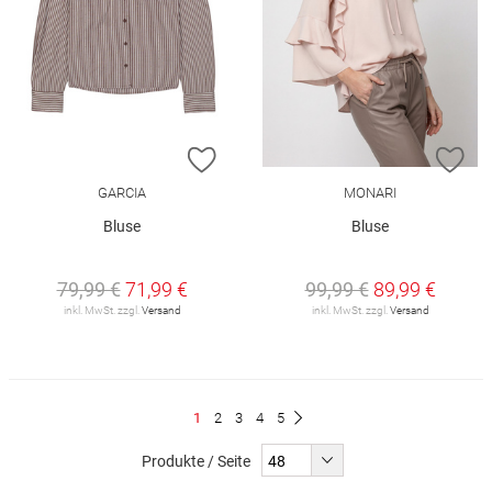
ZUR WUNSCHLISTE HINZUFÜGEN
ZU
GARCIA
MONARI
Bluse
Bluse
79,99 €
71,99 €
99,99 €
89,99 €
inkl. MwSt. zzgl.
Versand
inkl. MwSt. zzgl.
Versand
Seite
Du
Seite
Seite
Seite
Seite
1
2
3
4
5
Seite
Weiter
liest
Produkte / Seite
gerade