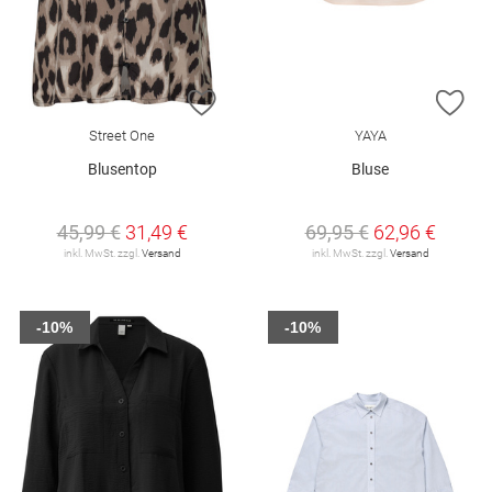
ZUR WUNSCHLISTE HINZUFÜGEN
ZU
Street One
YAYA
Blusentop
Bluse
45,99 €
31,49 €
69,95 €
62,96 €
inkl. MwSt. zzgl.
Versand
inkl. MwSt. zzgl.
Versand
-10%
-10%