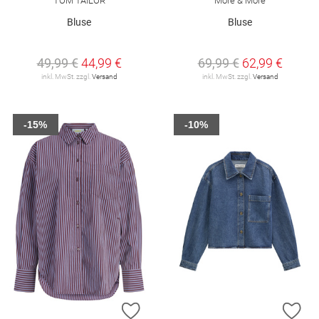
TOM TAILOR
More & More
Bluse
Bluse
49,99 €
44,99 €
69,99 €
62,99 €
inkl. MwSt. zzgl.
Versand
inkl. MwSt. zzgl.
Versand
-15%
-10%
ZUR WUNSCHLISTE HINZUFÜGEN
ZU