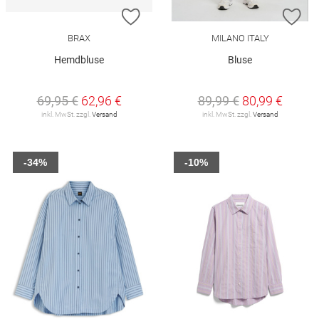
ZUR WUNSCHLISTE HINZUFÜGEN
ZU
BRAX
MILANO ITALY
Hemdbluse
Bluse
69,95 €
62,96 €
89,99 €
80,99 €
inkl. MwSt. zzgl.
Versand
inkl. MwSt. zzgl.
Versand
-34%
-10%