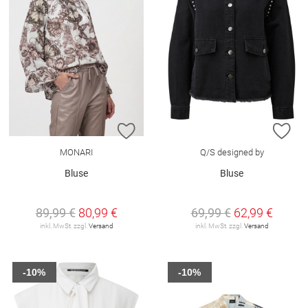
ZUR WUNSCHLISTE HINZUFÜGEN
ZU
MONARI
Q/S designed by
Bluse
Bluse
89,99 €
80,99 €
69,99 €
62,99 €
inkl. MwSt. zzgl.
Versand
inkl. MwSt. zzgl.
Versand
-10%
-10%