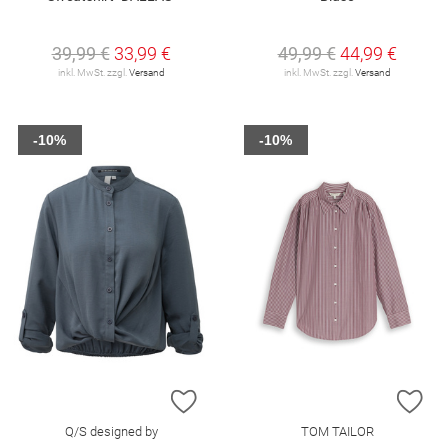
39,99 €
33,99 €
49,99 €
44,99 €
inkl. MwSt. zzgl.
Versand
inkl. MwSt. zzgl.
Versand
-10%
-10%
ZUR WUNSCHLISTE HINZUFÜGEN
ZU
Q/S designed by
TOM TAILOR