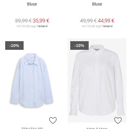
Bluse
Bluse
39,99 €
35,99 €
49,99 €
44,99 €
inkl. MwSt. zzgl.
Versand
inkl. MwSt. zzgl.
Versand
-10%
-10%
ZUR WUNSCHLISTE HINZUFÜGEN
ZU