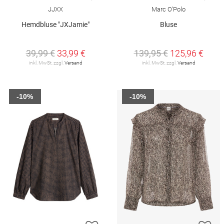
JJXX
Marc O'Polo
Hemdbluse "JXJamie"
Bluse
39,99 €
33,99 €
139,95 €
125,96 €
inkl. MwSt. zzgl.
Versand
inkl. MwSt. zzgl.
Versand
-10%
-10%