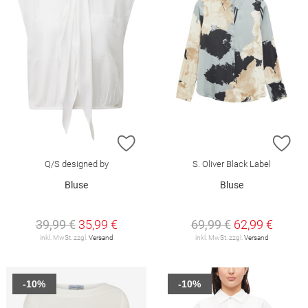
ZUR WUNSCHLISTE HINZUFÜGEN
ZU
Q/S designed by
S. Oliver Black Label
Bluse
Bluse
39,99 €
35,99 €
69,99 €
62,99 €
inkl. MwSt. zzgl.
Versand
inkl. MwSt. zzgl.
Versand
-10%
-10%