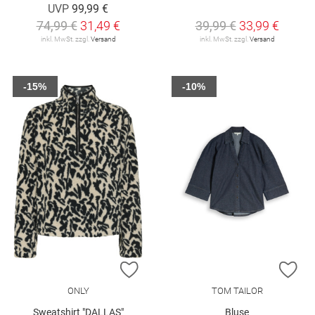
UVP
99,99 €
74,99 €
31,49 €
39,99 €
33,99 €
inkl. MwSt. zzgl.
Versand
inkl. MwSt. zzgl.
Versand
-15%
-10%
ZUR WUNSCHLISTE HINZUFÜGEN
ZU
ONLY
TOM TAILOR
Sweatshirt "DALLAS"
Bluse