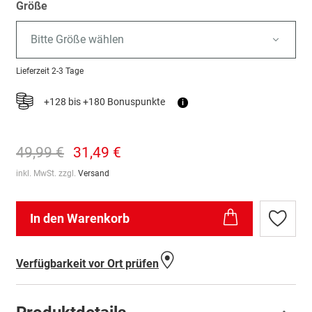
Größe
Bitte Größe wählen
Lieferzeit
2-3 Tage
+128 bis +180 Bonuspunkte
i
49,99 €
31,49 €
inkl. MwSt. zzgl.
Versand
In den Warenkorb
Zur
Wunschl
hinzufü
Verfügbarkeit vor Ort prüfen