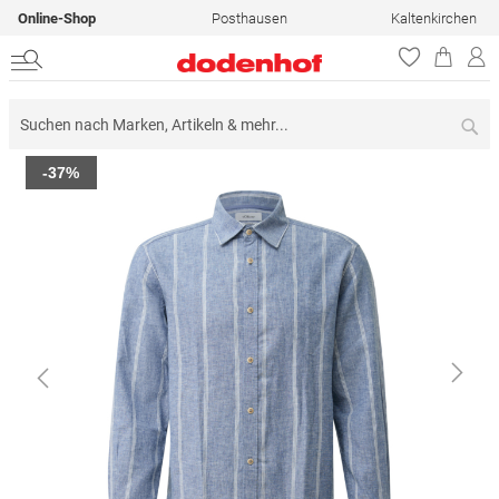
Online-Shop
Posthausen
Kaltenkirchen
Su
Zum
-37%
Ende
der
Bildergalerie
springen