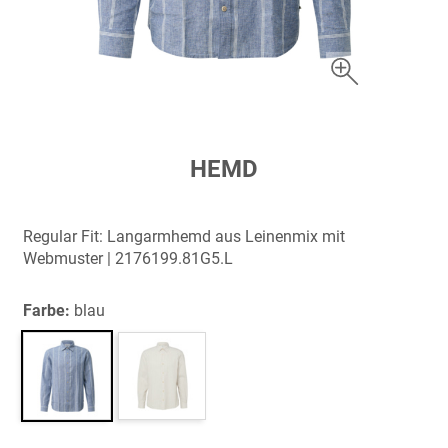
Zum
HEMD
Anfang
der
Bildergalerie
Regular Fit: Langarmhemd aus Leinenmix mit
springen
Webmuster | 2176199.81G5.L
Farbe:
blau